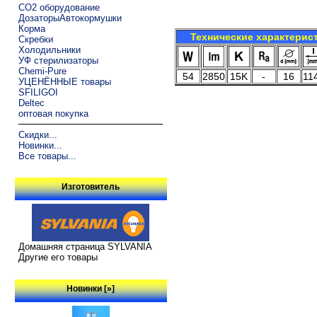
CO2 оборудование
ДозаторыАвтокормушки
Корма
Технические характерис
Скребки
Холодильники
УФ стерилизаторы
Chemi-Pure
54
2850
15K
-
16
11
УЦЕНЁННЫЕ товары
SFILIGOI
Deltec
оптовая покупка
Скидки...
Новинки...
Все товары...
Изготовитель
Домашняя страница SYLVANIA
Другие его товары
Новинки [»]