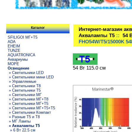
Каталог
Интернет-магазин ак
Аквалампы T5
::
54 
SFILIGOI МГ+Т5
FHO54W/T5/15000K 54
ADA
EHEIM
TUNZE
AQUATRONICA
Аквариумы
МОРЕ
54 Вт 115.0 см
Освещение
» Светильники LED
» Светильники мини LED
» Управляемые
» Светильники T8
» Светильники T5
» Светильники МГ
» Светильники МГ+T8
» Светильники МГ+T5
» Светильники МГ+T5+T5
» Светильники Компакт
» Разные T5 и T8
» МГ Лампы
» Аквалампы T5
» 6 Вт 22.5 см