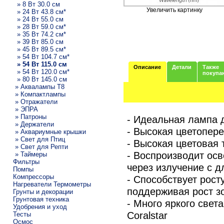
» 8 Вт 30.0 см
Увеличить картинку
» 24 Вт 43.8 см*
» 24 Вт 55.0 см
» 28 Вт 59.0 см*
» 35 Вт 74.2 см*
» 39 Вт 85.0 см
» 45 Вт 89.5 см*
» 54 Вт 104.7 см*
» 54 Вт 115.0 см
Описание
Детали
Также
» 54 Вт 120.0 см*
покупа
» 80 Вт 145.0 см
» Аквалампы T8
» Компактлампы
» Отражатели
» ЭПРА
» Патроны
- Идеальная лампа 
» Держатели
- Высокая цветопер
» Аквариумные крышки
» Свет для Птиц
- Высокая цветовая 
» Свет для Репти
- Воспроизводит ос
» Таймеры
Фильтры
через излучение с д
Помпы
Компрессоры
- Способствует рост
Нагреватели Термометры
поддерживая рост з
Грунты и декорации
Грунтовая техника
- Много яркого свет
Удобрения и уход
Coralstar
Тесты
Осмос