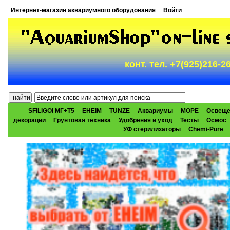
Интернет-магазин аквариумного оборудования
Войти
конт. тел. +7(925)216-
SFILIGOI МГ+Т5
EHEIM
TUNZE
Аквариумы
МОРЕ
Освеще
декорации
Грунтовая техника
Удобрения и уход
Тесты
Осмос
УФ стерилизаторы
Chemi-Pure