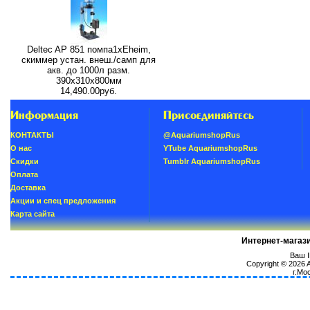
Deltec AP 851 помпа1xEheim,
скиммер устан. внеш./самп для
акв. до 1000л разм.
390х310х800мм
14,490.00руб.
Информация
Присоединяйтесь
КОНТАКТЫ
@AquariumshopRus
О нас
YTube AquariumshopRus
Скидки
Tumblr AquariumshopRus
Oплатa
Доставка
Акции и спец предложения
Карта сайта
Интернет-магаз
Ваш I
Copyright © 2026
г.Мо