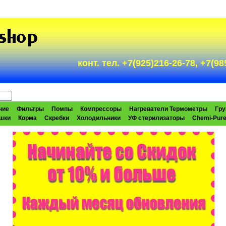
конт. тел. +7(925)216-26-78, +7(
ние
Фильтры
Помпы
Компрессоры
Нагреватели Термометры
Гру
шки
Корма
Скребки
Холодильники
УФ стерилизаторы
Chemi-Pur