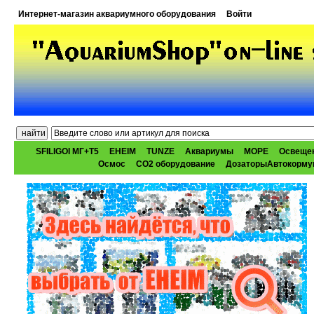
Интернет-магазин аквариумного оборудования
Войти
SFILIGOI МГ+Т5
EHEIM
TUNZE
Аквариумы
МОРЕ
Освеще
Осмос
CO2 оборудование
ДозаторыАвтокорму