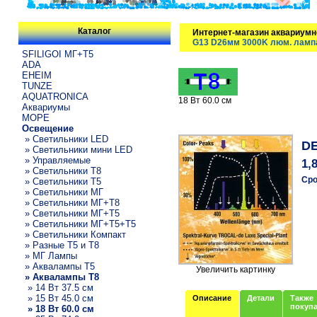
Каталог
Интернет-магазин аквариумн
G13 D26мм 3000K люм. ламп
SFILIGOI МГ+Т5
ADA
EHEIM
TUNZE
AQUATRONICA
18 Вт 60.0 см
Аквариумы
МОРЕ
Освещение
» Светильники LED
DE
» Светильники мини LED
» Управляемые
1,
» Светильники T8
Сро
» Светильники T5
» Светильники МГ
» Светильники МГ+T8
» Светильники МГ+T5
» Светильники МГ+T5+T5
» Светильники Компакт
» Разные T5 и T8
» МГ Лампы
» Аквалампы T5
Увеличить картинку
» Аквалампы T8
» 14 Вт 37.5 см
» 15 Вт 45.0 см
Описание
Детали
Также
покуп
» 18 Вт 60.0 см