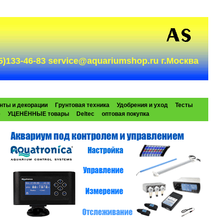
985)133-46-83 service@aquariumshop.ru г.Москва
нты и декорации
Грунтовая техника
Удобрения и уход
Тесты
e
УЦЕНЁННЫЕ товары
Deltec
оптовая покупка