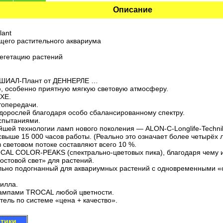
Описание
lant
его растительного аквариума
егетацию растений
ЕШИАЛ-Плант от ДЕННЕРЛЕ …
ю, особенно приятную мягкую световую атмосферу.
UXE.
топередачи.
дорослей благодаря особо сбалансированному спектру.
спытаниями.
йшей технологии ламп нового поколения — ALON-C-Longlife-Techni
свыше 15 000 часов работы. (Реально это означает более четырёх 
в световом потоке составляют всего 10 %.
CAL COLOR-PEAKS (спектрально-цветовых пика), благодаря чему
ростовой свет» для растений.
ально подогнанный для аквариумных растений с одновременными 
филла.
лампами TROCAL любой цветности.
ель по системе «цена + качество».
стики