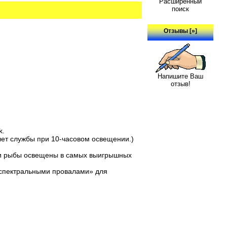
Расширенный
поиск
Отзывы [»]
Напишите Ваш
отзыв!
k.
лет службы при 10-часовом освещении.)
 и рыбы освещены в самых выигрышных
«спектральными провалами» для