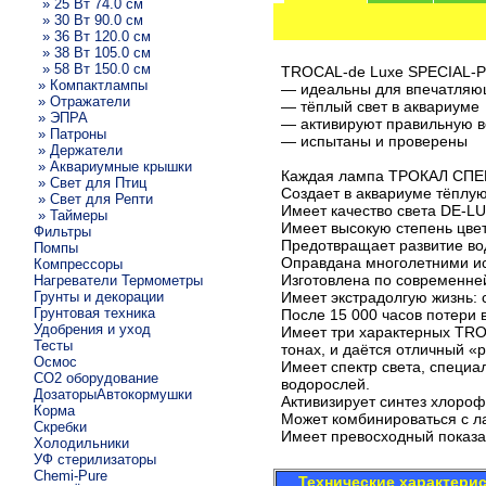
» 25 Вт 74.0 см
» 30 Вт 90.0 см
» 36 Вт 120.0 см
» 38 Вт 105.0 см
» 58 Вт 150.0 см
TROCAL-de Luxe SPECIAL-P
» Компактлампы
— идеальны для впечатляющ
» Отражатели
— тёплый свет в аквариуме
» ЭПРА
— активируют правильную в
» Патроны
— испытаны и проверены
» Держатели
» Аквариумные крышки
Каждая лампа ТРОКАЛ СП
» Свет для Птиц
Создает в аквариуме тёплу
» Свет для Репти
Имеет качество света DE-L
» Таймеры
Имеет высокую степень цве
Фильтры
Предотвращает развитие во
Помпы
Оправдана многолетними и
Компрессоры
Изготовлена по современне
Нагреватели Термометры
Грунты и декорации
Имеет экстрадолгую жизнь: 
Грунтовая техника
После 15 000 часов потери 
Удобрения и уход
Имеет три характерных TRO
Тесты
тонах, и даётся отличный «
Осмос
Имеет спектр света, специ
CO2 оборудование
водорослей.
ДозаторыАвтокормушки
Активизирует синтез хлоро
Корма
Может комбинироваться с 
Скребки
Имеет превосходный показат
Холодильники
УФ стерилизаторы
Chemi-Pure
Технические характери