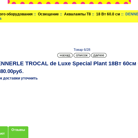
ого оборудования
::
Освещение
::
Аквалампы T8
::
18 Вт 60.0 см
:: DENNE
а
Товар 6/28
NNERLE TROCAL de Luxe Special Plant 18Вт 60см
880.00руб.
к доставки уточнить
Отзывы
ают