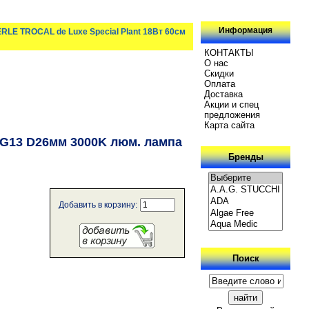
Информация
RLE TROCAL de Luxe Special Plant 18Вт 60см
КОНТАКТЫ
О нас
Скидки
Oплатa
Доставка
Акции и спец
предложения
Карта сайта
 G13 D26мм 3000K люм. лампа
Бренды
Добавить в корзину:
Поиск