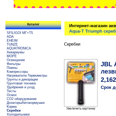
Каталог
Интернет-магазин ак
Aqua-T Triumph скре
SFILIGOI МГ+Т5
ADA
EHEIM
Скребки
TUNZE
AQUATRONICA
Аквариумы
МОРЕ
Освещение
JBL 
Фильтры
Помпы
лезв
Компрессоры
Нагреватели Термометры
2,162
Грунты и декорации
Грунтовая техника
Срок д
Удобрения и уход
Тесты
Осмос
CO2 оборудование
ДозаторыАвтокормушки
Корма
Увеличить картинку
Скребки
Холодильники