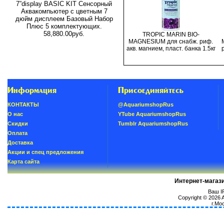
7”display BASIC KIT Сенсорный
Аквакомпьютер с цветным 7
дюйм дисплеем Базовый Набор
Плюс 5 комплектующих.
58,880.00руб.
TROPIC MARIN BIO-
MAGNESIUM для снабж. риф.
акв. магнием, пласт. банка 1.5кг
Информация
Присоединяйтесь
КОНТАКТЫ
@AquariumshopRus
О нас
YTube AquariumshopRus
Скидки
Tumblr AquariumshopRus
Oплатa
Доставка
Акции и спец предложения
Карта сайта
Интернет-магаз
Ваш IP
Copyright © 2026
г.Мо