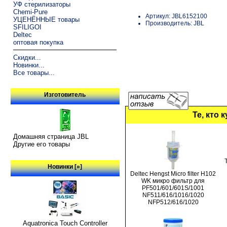
УФ стерилизаторы
Chemi-Pure
Артикул: JBL6152100
УЦЕНЁННЫЕ товары
Производитель: JBL
SFILIGOI
Deltec
оптовая покупка
Скидки...
Новинки...
Все товары...
Изготовитель
Те, кто 
Домашняя страница JBL
Другие его товары
Новинки [»]
Deltec Hengst Micro filter H102
WK микро фильтр для
PF501/601/601S/1001
NF511/616/1016/1020
NFP512/616/1020
Aquatronica Touch Controller