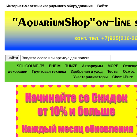
Интернет-магазин аквариумного оборудования
Войти
конт. тел. +7(925)216-
SFILIGOI МГ+Т5
EHEIM
TUNZE
Аквариумы
МОРЕ
Освеще
декорации
Грунтовая техника
Удобрения и уход
Тесты
Осмос
УФ стерилизаторы
Chemi-Pure