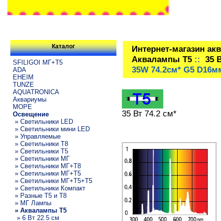
Каталог
Интернет-магазин ак
Аквалампы T5
::
35 
SFILIGOI МГ+Т5
35W 74.2см* G5 D16м
ADA
EHEIM
TUNZE
AQUATRONICA
Аквариумы
МОРЕ
35 Вт 74.2 см*
Освещение
» Светильники LED
» Светильники мини LED
» Управляемые
» Светильники T8
» Светильники T5
» Светильники МГ
» Светильники МГ+T8
» Светильники МГ+T5
» Светильники МГ+T5+T5
» Светильники Компакт
» Разные T5 и T8
» МГ Лампы
» Аквалампы T5
» 6 Вт 22.5 см