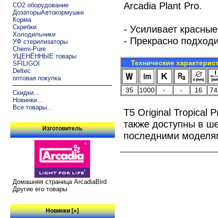
Arcadia Plant Pro.
CO2 оборудование
ДозаторыАвтокормушки
Корма
Скребки
- Усиливает красные
Холодильники
- Прекрасно подход
УФ стерилизаторы
Chemi-Pure
УЦЕНЁННЫЕ товары
Технические характерис
SFILIGOI
Deltec
оптовая покупка
35
1000
-
-
16
74
Скидки...
Новинки...
Все товары...
T5 Original Tropica
также доступны в ше
Изготовитель
последними моделям
Домашняя страница ArcadiaBird
Другие его товары
Новинки [»]