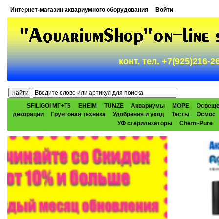
Интернет-магазин аквариумного оборудования
Войти
конт. тел. +7(925)216-
SFILIGOI МГ+Т5
EHEIM
TUNZE
Аквариумы
МОРЕ
Освеще
декорации
Грунтовая техника
Удобрения и уход
Тесты
Осмос
УФ стерилизаторы
Chemi-Pure