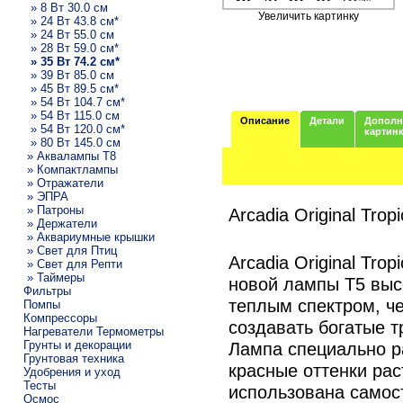
» 8 Вт 30.0 см
Увеличить картинку
» 24 Вт 43.8 см*
» 24 Вт 55.0 см
» 28 Вт 59.0 см*
» 35 Вт 74.2 см*
» 39 Вт 85.0 см
» 45 Вт 89.5 см*
» 54 Вт 104.7 см*
» 54 Вт 115.0 см
Описание
Детали
Дополн
» 54 Вт 120.0 см*
картин
» 80 Вт 145.0 см
» Аквалампы T8
» Компактлампы
» Отражатели
» ЭПРА
» Патроны
Arcadia Original Tropi
» Держатели
» Аквариумные крышки
» Свет для Птиц
Arcadia Original Trop
» Свет для Репти
» Таймеры
новой лампы T5 выс
Фильтры
теплым спектром, че
Помпы
Компрессоры
создавать богатые т
Нагреватели Термометры
Грунты и декорации
Лампа специально р
Грунтовая техника
красные оттенки рас
Удобрения и уход
Тесты
использована самос
Осмос