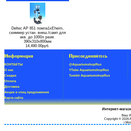
Deltec AP 851 помпа1xEheim,
скиммер устан. внеш./самп для
акв. до 1000л разм.
390х310х800мм
14,490.00руб.
Информация
Присоединяйтесь
КОНТАКТЫ
@AquariumshopRus
О нас
YTube AquariumshopRus
Скидки
Tumblr AquariumshopRus
Oплатa
Доставка
Акции и спец предложения
Карта сайта
Интернет-магаз
Ваш IP
Copyright © 2026
г.Мо