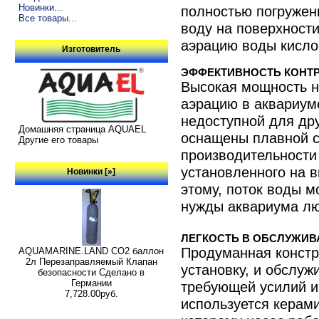
Новинки...
полностью погружен
Все товары...
воду на поверхност
аэрацию воды кисло
Изготовитель
ЭФФЕКТИВНОСТЬ КОНТР
Высокая мощность н
аэрацию в аквариуме
недоступной для др
Домашняя страница AQUAEL
оснащены плавной 
Другие его товары
производительности
установленного на 
Новинки [»]
этому, поток воды м
нужды аквариума лю
ЛЕГКОСТЬ В ОБСЛУЖИВ
Продуманная констр
AQUAMARINE.LAND CO2 баллон
2л Перезаправляемый Клапан
установку, и обслуж
безопасности Сделано в
Германии
требующей усилий и
7,728.00руб.
используется керами