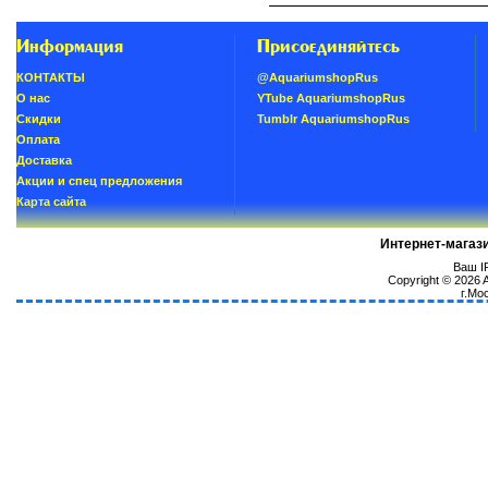
Информация
Присоединяйтесь
КОНТАКТЫ
@AquariumshopRus
О нас
YTube AquariumshopRus
Скидки
Tumblr AquariumshopRus
Oплатa
Доставка
Акции и спец предложения
Карта сайта
Интернет-магаз
Ваш IP
Copyright © 2026
г.Мо