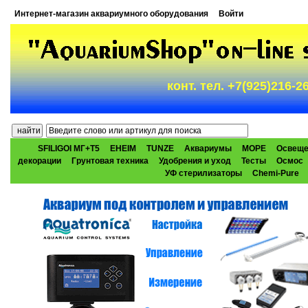
Интернет-магазин аквариумного оборудования
Войти
конт. тел. +7(925)216-
SFILIGOI МГ+Т5
EHEIM
TUNZE
Аквариумы
МОРЕ
Освеще
декорации
Грунтовая техника
Удобрения и уход
Тесты
Осмос
УФ стерилизаторы
Chemi-Pure