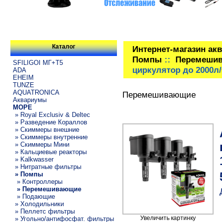
Каталог
Интернет-магазин ак
Помпы
::
Перемеши
SFILIGOI МГ+Т5
циркулятор до 2000л/
ADA
EHEIM
TUNZE
AQUATRONICA
Перемешивающие
Аквариумы
МОРЕ
» Royal Exclusiv & Deltec
» Разведение Кораллов
» Скиммеры внешние
» Скиммеры внутренние
» Скиммеры Мини
» Кальциевые реакторы
» Kalkwasser
» Нитратные фильтры
» Помпы
» Контроллеры
» Перемешивающие
» Подающие
» Холодильники
» Пеллетс фильтры
Увеличить картинку
» Угольно/антифосфат. фильтры