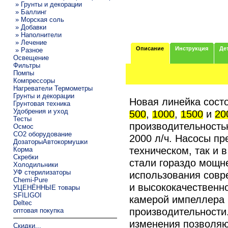
» Грунты и декорации
» Баллинг
» Морская соль
» Добавки
» Наполнители
» Лечение
Описание
Инструкция
Де
» Разное
Освещение
Фильтры
Помпы
Компрессоры
Нагреватели Термометры
Грунты и декорации
Новая линейка сост
Грунтовая техника
Удобрения и уход
500
,
1000
,
1500
и
20
Тесты
производительностью
Осмос
CO2 оборудование
2000 л/ч. Насосы пр
ДозаторыАвтокормушки
техническом, так и 
Корма
Скребки
стали гораздо мощне
Холодильники
УФ стерилизаторы
использования совр
Chemi-Pure
и высококачественн
УЦЕНЁННЫЕ товары
SFILIGOI
камерой импеллера 
Deltec
производительности
оптовая покупка
изменения позволяют
Скидки...