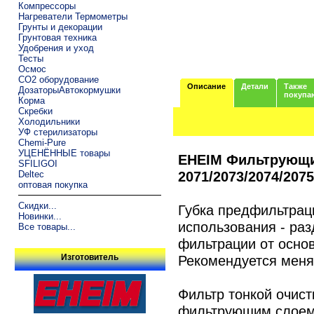
Компрессоры
Нагреватели Термометры
Грунты и декорации
Грунтовая техника
Удобрения и уход
Тесты
Осмос
CO2 оборудование
Описание
Детали
Также
ДозаторыАвтокормушки
покупа
Корма
Скребки
Холодильники
УФ стерилизаторы
Chemi-Pure
УЦЕНЁННЫЕ товары
EHEIM Фильтрующий
SFILIGOI
2071/2073/2074/2075
Deltec
оптовая покупка
Скидки...
Губка предфильтраци
Новинки...
использования - ра
Все товары...
фильтрации от осно
Рекомендуется меня
Изготовитель
Фильтр тонкой очист
фильтрующим слоем