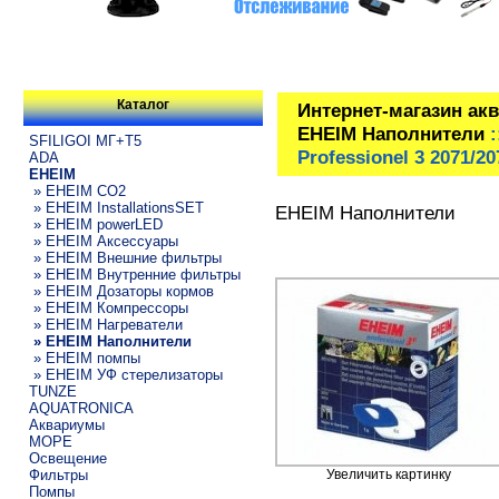
Каталог
Интернет-магазин ак
EHEIM Наполнители
:
SFILIGOI МГ+Т5
Professionel 3 2071/20
ADA
EHEIM
» EHEIM CO2
» EHEIM InstallationsSET
EHEIM Наполнители
» EHEIM powerLED
» EHEIM Аксессуары
» EHEIM Внешние фильтры
» EHEIM Внутренние фильтры
» EHEIM Дозаторы кормов
» EHEIM Компрессоры
» EHEIM Нагреватели
» EHEIM Наполнители
» EHEIM помпы
» EHEIM УФ стерелизаторы
TUNZE
AQUATRONICA
Аквариумы
МОРЕ
Освещение
Фильтры
Увеличить картинку
Помпы