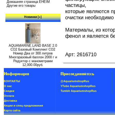
Домашняя страница EHEIM
частицы,
Другие его товары
которые являются п
очистки необходимо 
Новинки [»]
Материалы, из котор
фенол и является б
AQUAMARINE.LAND BASE 2.0
СО2 Базовый Комплект СО2
Номер Два от 300 литров
Арт: 2616710
Многоразовый баллон 2000 г и
Редуктор с манометрами
12,000.00руб.
Информация
Присоединяйтесь
КОНТАКТЫ
@AquariumshopRus
О нас
YTube AquariumshopRus
Скидки
Tumblr AquariumshopRus
Oплатa
Доставка
Акции и спец предложения
Карта сайта