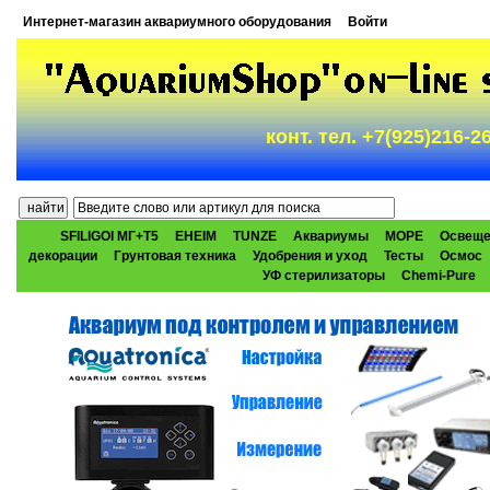
Интернет-магазин аквариумного оборудования
Войти
конт. тел. +7(925)216-
SFILIGOI МГ+Т5
EHEIM
TUNZE
Аквариумы
МОРЕ
Освеще
декорации
Грунтовая техника
Удобрения и уход
Тесты
Осмос
УФ стерилизаторы
Chemi-Pure