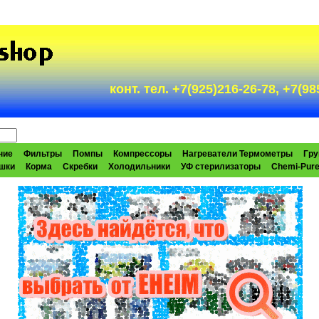
конт. тел. +7(925)216-26-78, +7(
ние
Фильтры
Помпы
Компрессоры
Нагреватели Термометры
Гру
шки
Корма
Скребки
Холодильники
УФ стерилизаторы
Chemi-Pur