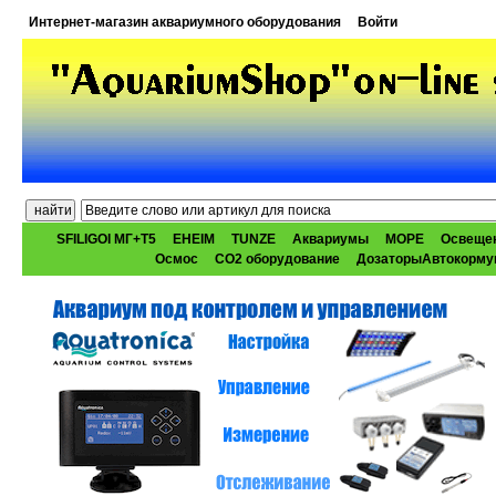
Интернет-магазин аквариумного оборудования
Войти
SFILIGOI МГ+Т5
EHEIM
TUNZE
Аквариумы
МОРЕ
Освеще
Осмос
CO2 оборудование
ДозаторыАвтокорму