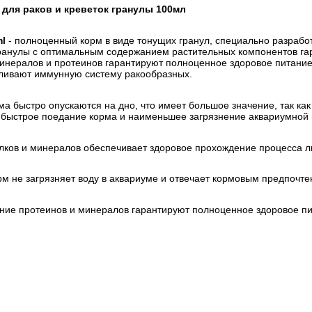
м для раков и креветок гранулы 100мл
ml
- полноценный корм в виде тонущих гранул, специально разрабо
гранулы с оптимальным содержанием растительных компонентов га
нералов и протеинов гарантируют полноценное здоровое питание
ливают иммунную систему ракообразных.
а быстро опускаются на дно, что имеет большое значение, так ка
т быстрое поедание корма и наименьшее загрязнение аквариумной 
лков и минералов обеспечивает здоровое прохождение процесса ли
м не загрязняет воду в аквариуме и отвечает кормовым предпочт
ие протеинов и минералов гарантируют полноценное здоровое п