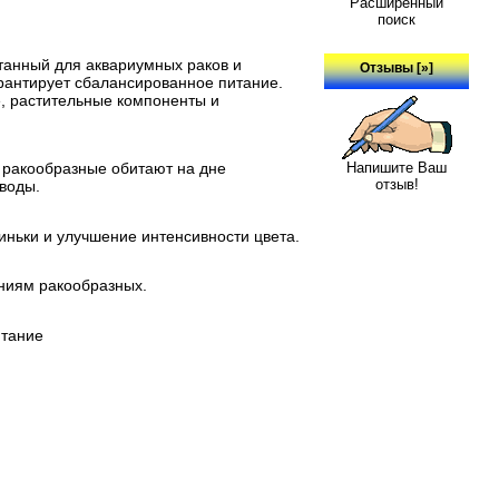
Расширенный
поиск
танный для аквариумных раков и
Отзывы [»]
рантирует сбалансированное питание.
, растительные компоненты и
Напишите Ваш
к ракообразные обитают на дне
отзыв!
воды.
ньки и улучшение интенсивности цвета.
ениям ракообразных.
итание