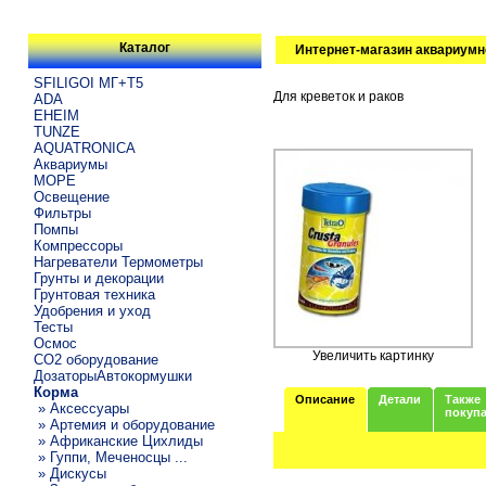
Каталог
Интернет-магазин аквариумн
SFILIGOI МГ+Т5
Для креветок и раков
ADA
EHEIM
TUNZE
AQUATRONICA
Аквариумы
МОРЕ
Освещение
Фильтры
Помпы
Компрессоры
Нагреватели Термометры
Грунты и декорации
Грунтовая техника
Удобрения и уход
Тесты
Осмос
Увеличить картинку
CO2 оборудование
ДозаторыАвтокормушки
Корма
Описание
Детали
Также
» Аксессуары
покуп
» Артемия и оборудование
» Африканские Цихлиды
» Гуппи, Меченосцы ...
» Дискусы