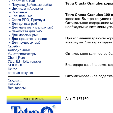
» Золотые рыбки
Tetra Crusta Granules кор
» Петушки_Бойцовые рыбки
» Цихлиды и Арованы
» Основные
Tetra Crusta Granules 100 
» Специальные
креветок. Быстро тонущие 
» Серия PRO, Премиум....
Оптимальное содержание ми
» Для донных рыб
необходимые витамины уси
» Для мальков и мелких рыб
» Лакомства для рыб
» Для морских рыб
При кормлении гранулы корм
» Для креветок и раков
аквариума. Это гарантируе
» Для прудовых рыб
Скребки
Холодильники
Оптимальное количество бе
УФ стерилизаторы
Chemi-Pure
УЦЕНЁННЫЕ товары
Благодаря своей форме, кор
SFILIGOI
Deltec
оптовая покупка
Оптимизированное содержан
Скидки...
Новинки...
Все товары...
Арт: T-187160
Изготовитель