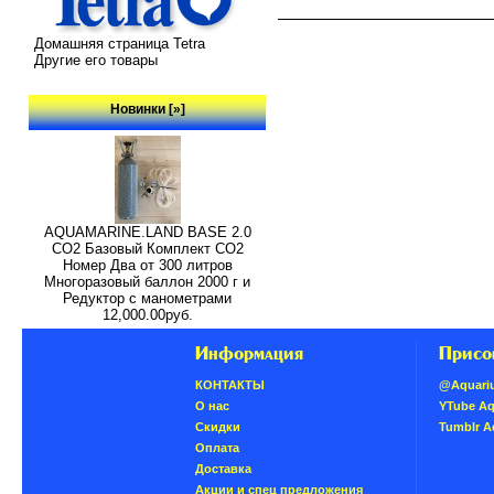
Домашняя страница Tetra
Другие его товары
Новинки [»]
AQUAMARINE.LAND BASE 2.0
СО2 Базовый Комплект СО2
Номер Два от 300 литров
Многоразовый баллон 2000 г и
Редуктор с манометрами
12,000.00руб.
Информация
Присо
КОНТАКТЫ
@Aquari
О нас
YTube A
Скидки
Tumblr 
Oплатa
Доставка
Акции и спец предложения