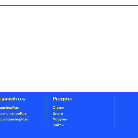
единяйтесь
Ресурсы
umshopRus
Статьи
quariumshopRus
Блоги
AquariumshopRus
Форумы
Сайты