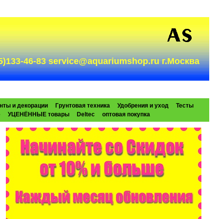
985)133-46-83 service@aquariumshop.ru г.Москва
нты и декорации
Грунтовая техника
Удобрения и уход
Тесты
e
УЦЕНЁННЫЕ товары
Deltec
оптовая покупка