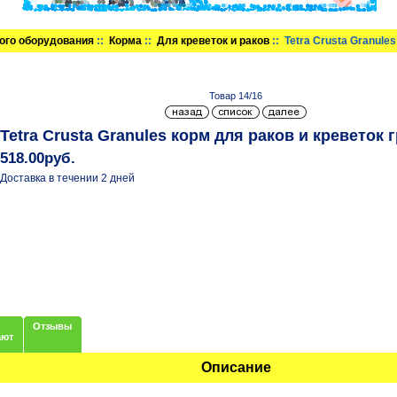
ого оборудования
::
Корма
::
Для креветок и раков
:: Tetra Crusta Granule
Товар 14/16
Tetra Crusta Granules корм для раков и креветок
518.00руб.
Доставка в течении 2 дней
Отзывы
ают
Описание