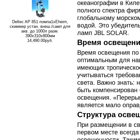
океанографии в Кил
полного спектра фир
глобальному морском
Deltec AP 851 помпа1xEheim,
водой. Это убедител
скиммер устан. внеш./самп для
акв. до 1000л разм.
ламп JBL SOLAR.
390х310х800мм
14,490.00руб.
Время освещен
Время освещения по 
оптимальным для наш
имеющих тропическо
учитываться требова
света. Важно знать:
быть компенсирован
освещения. «Переры
является мало оправ
Структура осве
При размещении в св
первом месте всегда
освещенности. Таким