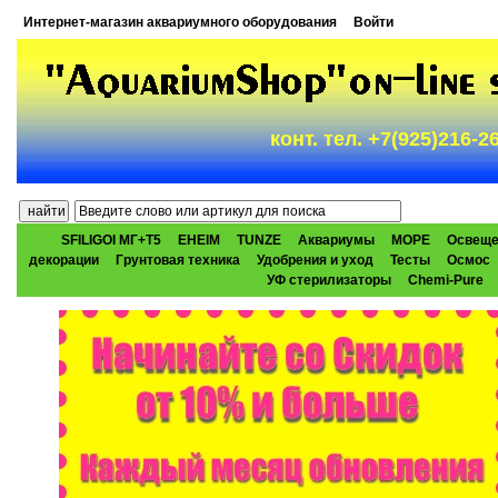
Интернет-магазин аквариумного оборудования
Войти
конт. тел. +7(925)216-
SFILIGOI МГ+Т5
EHEIM
TUNZE
Аквариумы
МОРЕ
Освеще
декорации
Грунтовая техника
Удобрения и уход
Тесты
Осмос
УФ стерилизаторы
Chemi-Pure