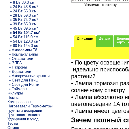
» 8 Вт 30.0 см
Увеличить картинку
» 24 Вт 43.8 см*
» 24 Вт 55.0 см
» 28 Вт 59.0 см*
» 35 Вт 74.2 см*
» 39 Вт 85.0 см
» 45 Вт 89.5 см*
» 54 Вт 104.7 см*
» 54 Вт 115.0 см
Описание
Детали
Дополн
» 54 Вт 120.0 см*
картин
» 80 Вт 145.0 см
» Аквалампы T8
» Компактлампы
» Отражатели
• По цвету освещени
» ЭПРА
» Патроны
идеально приспособ
» Держатели
растений
» Аквариумные крышки
» Свет для Птиц
• Лампа тормозит ра
» Свет для Репти
» Таймеры
солнечному спектру
Фильтры
• Лампа абсолютно н
Помпы
Компрессоры
цветопередачи 1А (о
Нагреватели Термометры
• Лампа имеет цвето
Грунты и декорации
Грунтовая техника
Зачем полный с
Удобрения и уход
Тесты
Осмос