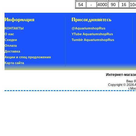
54
-
4000
90
16
10
Информация
Присоединяйтесь
КОНТАКТЫ
@AquariumshopRus
О нас
YTube AquariumshopRus
Скидки
Tumblr AquariumshopRus
Oплатa
Доставка
Акции и спец предложения
Карта сайта
Интернет-магаз
Ваш IP
Copyright © 2026
г.Мо