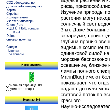
Водные растения и 
CO2 оборудование
рифа, приспособилис
ДозаторыАвтокормушки
Корма
Изучение природы по
Скребки
растения могут нахо
Холодильники
УФ стерилизаторы
солнечный свет водо
Chemi-Pure
УЦЕНЁННЫЕ товары
3 м). Даже большинс
SFILIGOI
аквариуме, происход
Deltec
оптовая покупка
глубина проникновени
видимые компоненты
Скидки...
Новинки...
одинаковой силой на 
Все товары...
морские беспозвоноч
освещение, близкое 
Изготовитель
лампы полного спектр
MarinBlue) имеют бо
показывает, что отд
Домашняя страница JBL
падают до нуля межд
Другие его товары
световой поток по вс
красного.
Новинки [»]
Научно-исследовател