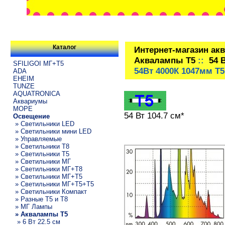
Каталог
Интернет-магазин ак
Аквалампы T5
::
54 
SFILIGOI МГ+Т5
54Вт 4000К 1047мм Т
ADA
EHEIM
TUNZE
AQUATRONICA
Аквариумы
МОРЕ
54 Вт 104.7 см*
Освещение
» Светильники LED
» Светильники мини LED
» Управляемые
» Светильники T8
» Светильники T5
» Светильники МГ
» Светильники МГ+T8
» Светильники МГ+T5
» Светильники МГ+T5+T5
» Светильники Компакт
» Разные T5 и T8
» МГ Лампы
» Аквалампы T5
» 6 Вт 22.5 см