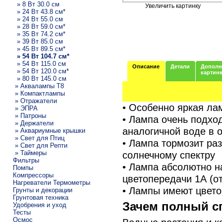
» 8 Вт 30.0 см
Увеличить картинку
» 24 Вт 43.8 см*
» 24 Вт 55.0 см
» 28 Вт 59.0 см*
» 35 Вт 74.2 см*
» 39 Вт 85.0 см
» 45 Вт 89.5 см*
» 54 Вт 104.7 см*
» 54 Вт 115.0 см
Описание
Детали
Дополн
» 54 Вт 120.0 см*
картин
» 80 Вт 145.0 см
» Аквалампы T8
» Компактлампы
» Отражатели
• Особенно яркая ла
» ЭПРА
» Патроны
• Лампа очень подхо
» Держатели
аналогичной воде в 
» Аквариумные крышки
» Свет для Птиц
• Лампа тормозит ра
» Свет для Репти
» Таймеры
солнечному спектру
Фильтры
• Лампа абсолютно н
Помпы
Компрессоры
цветопередачи 1А (о
Нагреватели Термометры
• Лампы имеют цвето
Грунты и декорации
Грунтовая техника
Зачем полный с
Удобрения и уход
Тесты
Осмос