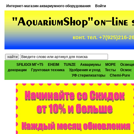
Интернет-магазин аквариумного оборудования
Войти
конт. тел. +7(925)216-
SFILIGOI МГ+Т5
EHEIM
TUNZE
Аквариумы
МОРЕ
Освеще
декорации
Грунтовая техника
Удобрения и уход
Тесты
Осмос
УФ стерилизаторы
Chemi-Pure