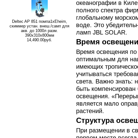
океанографии в Кил
полного спектра фир
глобальному морском
Deltec AP 851 помпа1xEheim,
воде. Это убедитель
скиммер устан. внеш./самп для
акв. до 1000л разм.
ламп JBL SOLAR.
390х310х800мм
14,490.00руб.
Время освещен
Время освещения по 
оптимальным для наш
имеющих тропическо
учитываться требова
света. Важно знать:
быть компенсирован
освещения. «Переры
является мало опра
растений.
Структура осве
При размещении в св
первом месте всегда