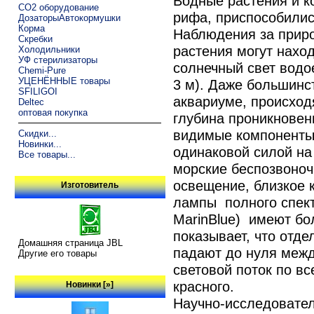
Водные растения и 
CO2 оборудование
рифа, приспособилис
ДозаторыАвтокормушки
Корма
Наблюдения за приро
Скребки
растения могут нахо
Холодильники
УФ стерилизаторы
солнечный свет водо
Chemi-Pure
УЦЕНЁННЫЕ товары
3 м). Даже большинс
SFILIGOI
аквариуме, происход
Deltec
оптовая покупка
глубина проникновени
видимые компоненты
Скидки...
Новинки...
одинаковой силой на 
Все товары...
морские беспозвоноч
освещение, близкое 
Изготовитель
лампы полного спектр
MarinBlue) имеют бо
показывает, что отд
Домашняя страница JBL
падают до нуля межд
Другие его товары
световой поток по вс
красного.
Новинки [»]
Научно-исследовател