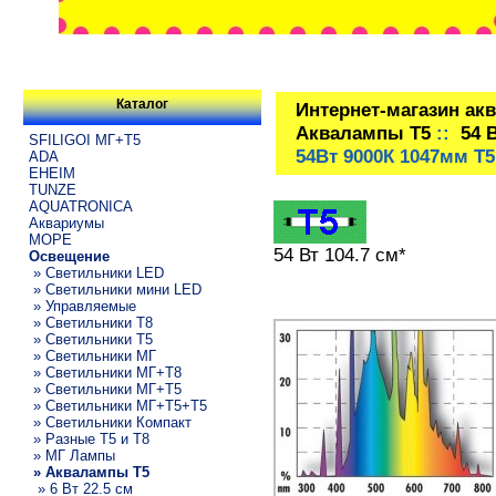
Каталог
Интернет-магазин ак
Аквалампы T5
::
54 
SFILIGOI МГ+Т5
54Вт 9000К 1047мм Т
ADA
EHEIM
TUNZE
AQUATRONICA
Аквариумы
МОРЕ
54 Вт 104.7 см*
Освещение
» Светильники LED
» Светильники мини LED
» Управляемые
» Светильники T8
» Светильники T5
» Светильники МГ
» Светильники МГ+T8
» Светильники МГ+T5
» Светильники МГ+T5+T5
» Светильники Компакт
» Разные T5 и T8
» МГ Лампы
» Аквалампы T5
» 6 Вт 22.5 см