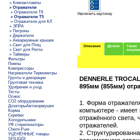
» Компактлампы
» Отражатели
» Отражатели T8
Увеличить картинку
» Отражатели T5
» Отражатели для КЛ
» ЭПРА
» Патроны
» Держатели
» Аквариумные крышки
» Свет для Птиц
Описание
Детали
Также
» Свет для Репти
покупа
» Таймеры
Фильтры
Помпы
Компрессоры
Нагреватели Термометры
DENNERLE TROCAL L
Грунты и декорации
Грунтовая техника
895мм (855мм) отр
Удобрения и уход
Тесты
Осмос
CO2 оборудование
1. Форма отражател
ДозаторыАвтокормушки
компьютере - имеет
Корма
Скребки
отражённого света,
Холодильники
отражателей.
УФ стерилизаторы
Chemi-Pure
2. Структурированна
УЦЕНЁННЫЕ товары
SFILIGOI