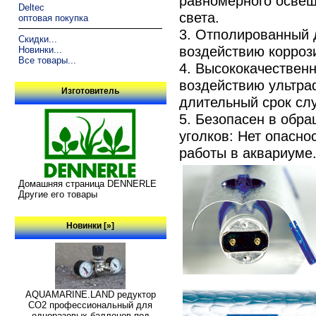
равномерного осве
Deltec
света.
оптовая покупка
3. Отполированный д
Скидки...
воздействию корроз
Новинки...
Все товары...
4. Высококачествен
воздействию ультраф
Изготовитель
длительный срок сл
5. Безопасен в обр
уголков: Нет опасно
работы в аквариуме
Домашняя страница DENNERLE
Другие его товары
Новинки [»]
AQUAMARINE.LAND редуктор
СО2 профессиональный для
одноразовых баллонов под