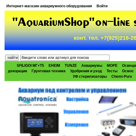
Интернет-магазин аквариумного оборудования
Войти
конт. тел. +7(925)216-
SFILIGOI МГ+Т5
EHEIM
TUNZE
Аквариумы
МОРЕ
Освеще
декорации
Грунтовая техника
Удобрения и уход
Тесты
Осмос
УФ стерилизаторы
Chemi-Pure