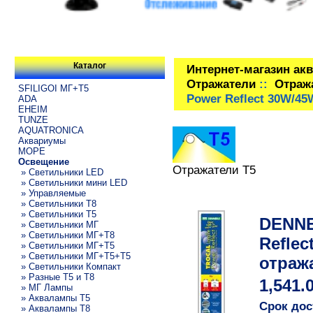
Каталог
Интернет-магазин ак
Отражатели
::
Отраж
SFILIGOI МГ+Т5
Power Reflect 30W/45
ADA
EHEIM
TUNZE
AQUATRONICA
Аквариумы
МОРЕ
Освещение
Отражатели T5
» Светильники LED
» Светильники мини LED
» Управляемые
» Светильники T8
» Светильники T5
DENNE
» Светильники МГ
» Светильники МГ+T8
Reflec
» Светильники МГ+T5
» Светильники МГ+T5+T5
отраж
» Светильники Компакт
» Разные T5 и T8
1,541.
» МГ Лампы
» Аквалампы T5
Срок дос
» Аквалампы T8