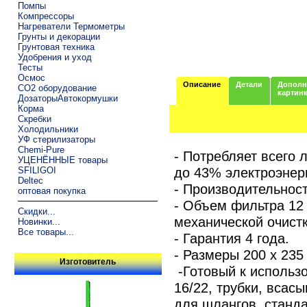
Помпы
Компрессоры
Нагреватели Термометры
Грунты и декорации
Грунтовая техника
Удобрения и уход
Тесты
Осмос
Описание
Детали
Дополн
CO2 оборудование
картин
ДозаторыАвтокормушки
Корма
Скребки
Холодильники
УФ стерилизаторы
Chemi-Pure
- Потребляет всего 
УЦЕНЁННЫЕ товары
до 43% электроэнер
SFILIGOI
Deltec
- Производительност
оптовая покупка
- Объем фильтра 12 
Скидки...
механической очистк
Новинки...
Все товары...
- Гарантия 4 года.
- Размеры 200 x 235
Изготовитель
-Готовый к использ
16/22, трубки, всас
для шлангов, станда