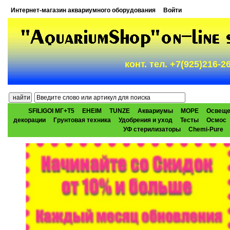
Интернет-магазин аквариумного оборудования
Войти
конт. тел. +7(925)216-
SFILIGOI МГ+Т5
EHEIM
TUNZE
Аквариумы
МОРЕ
Освеще
декорации
Грунтовая техника
Удобрения и уход
Тесты
Осмос
УФ стерилизаторы
Chemi-Pure