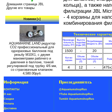
кольца), а также на
Домашняя страница JBL
Другие его товары
фильтрации JBL Mic
- 4 корзины для нап
Новинки [»]
комбинирования фи
Технические характе
Производи-
Высота
Потребляемая
Мо
тельность
подъёма
AQUAMARINE.LAND редуктор
мощность (Вт)
нагрев
помпы Л/Ч
воды (М)
СО2 профессиональный для
1500
-
20
одноразовых баллонов под
резьбу M10X1, с двумя
Объем
Объём
манометрами рабочего и
Кол-во
канистры
наполнителей
Разм
корзин
давления в баллоне, тонкой
(Л)
(Л)
регулировкой под трубку 4/6 мм,
4
12
-
475x
со страховачным клапаном.
4,580.00руб.
Информация
Присоединяйтесь
КОНТАКТЫ
@AquariumshopRus
О нас
YTube AquariumshopRus
Скидки
Tumblr AquariumshopRus
Oплатa
Доставка