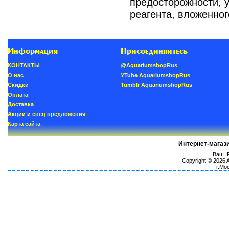
предосторожности, у
реагента, вложенног
Информация
Присоединяйтесь
КОНТАКТЫ
@AquariumshopRus
О нас
YTube AquariumshopRus
Скидки
Tumblr AquariumshopRus
Oплатa
Доставка
Акции и спец предложения
Карта сайта
Интернет-магаз
Ваш IP
Copyright © 2026
г.Мо