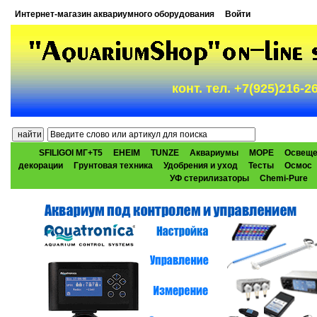
Интернет-магазин аквариумного оборудования
Войти
конт. тел. +7(925)216-
SFILIGOI МГ+Т5
EHEIM
TUNZE
Аквариумы
МОРЕ
Освеще
декорации
Грунтовая техника
Удобрения и уход
Тесты
Осмос
УФ стерилизаторы
Chemi-Pure