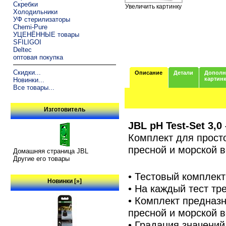
Скребки
Увеличить картинку
Холодильники
УФ стерилизаторы
Chemi-Pure
УЦЕНЁННЫЕ товары
SFILIGOI
Deltec
оптовая покупка
Скидки...
Описание
Детали
Дополн
картин
Новинки...
Все товары...
Изготовитель
JBL pH Test-Set 3,0 
Комплект для просто
пресной и морской в
Домашняя страница JBL
Другие его товары
• Тестовый комплект
Новинки [»]
• На каждый тест тр
• Комплект предназн
пресной и морской 
• Градация значений