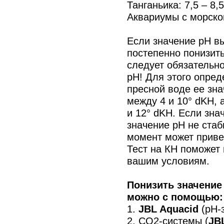
Танганьика: 7,5 – 8,5
Аквариумы с морской
Если значение рН вы
постепенно понизить
следует обязательно
рН! Для этого опред
пресной воде ее зн
между 4 и 10° dKH, 
и 12° dKH. Если зна
значение рН не стаб
момент может приве
Тест на КН поможет 
вашим условиям.
Понизить значение
можно с помощью:
1.
JBL Aquacid
(pH-
2. СО2-системы (
JB