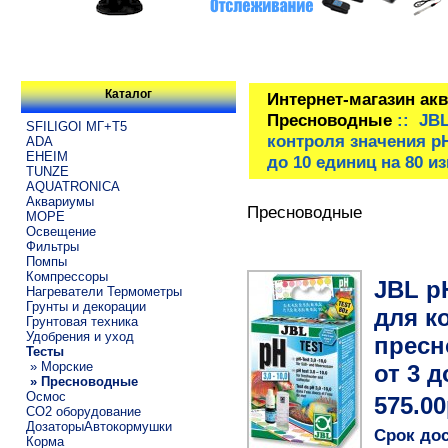
Каталог
Интернет-магазин ак
Пресноводные
:: JBL
SFILIGOI МГ+Т5
контроля значения рН
ADA
EHEIM
до 10 единиц на 80 и
TUNZE
AQUATRONICA
Аквариумы
Пресноводные
МОРЕ
Освещение
Фильтры
Помпы
Компрессоры
JBL pH
Нагреватели Термометры
Грунты и декорации
для к
Грунтовая техника
Удобрения и уход
пресн
Тесты
» Морские
от 3 
» Пресноводные
Осмос
575.00
CO2 оборудование
ДозаторыАвтокормушки
Срок дос
Корма