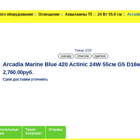
ого оборудования
::
Освещение
::
Аквалампы T5
::
24 Вт 55.0 см
:: Arcadi
Товар 2/33
Arcadia Marine Blue 420 Actinic 24W 55см G5 D1
2,760.00руб.
Срок доставки уточнить
нительные
Также
Отзывы
нки
покупают