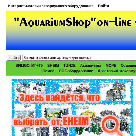
Интернет-магазин аквариумного оборудования
Войти
SFILIGOI МГ+Т5
EHEIM
TUNZE
Аквариумы
МОРЕ
Освеще
Осмос
CO2 оборудование
ДозаторыАвтокорму