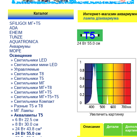
Каталог
Интернет-магазин аквариумн
лампа д/аквариума
SFILIGOI МГ+Т5
ADA
EHEIM
TUNZE
AQUATRONICA
24 Вт 55.0 см
Аквариумы
МОРЕ
Освещение
» Светильники LED
» Светильники мини LED
» Управляемые
» Светильники T8
» Светильники T5
» Светильники МГ
» Светильники МГ+T8
» Светильники МГ+T5
» Светильники МГ+T5+T5
» Светильники Компакт
» Разные T5 и T8
» МГ Лампы
Увеличить картинку
» Аквалампы T5
» 6 Вт 22.5 см
» 8 Вт 30.0 см
Описание
Детали
Допол
» 24 Вт 43.8 см*
карти
» 24 Вт 55.0 см