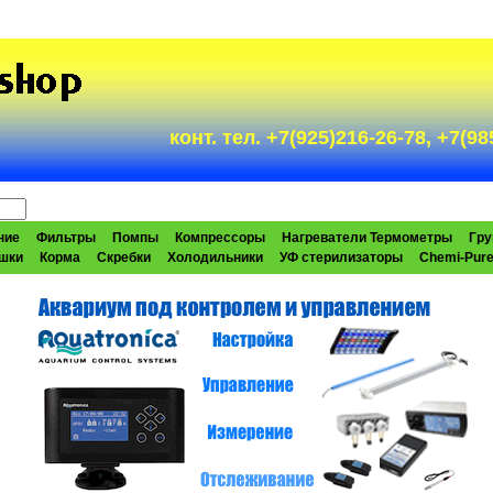
конт. тел. +7(925)216-26-78, +7(
ние
Фильтры
Помпы
Компрессоры
Нагреватели Термометры
Гру
шки
Корма
Скребки
Холодильники
УФ стерилизаторы
Chemi-Pur