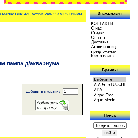
Информация
a Marine Blue 420 Actinic 24W 55см G5 D16мм
КОНТАКТЫ
О нас
Скидки
Oплатa
Доставка
Акции и спец
предложения
Карта сайта
6мм лампа д/аквариума
Бренды
Добавить в корзину:
Поиск