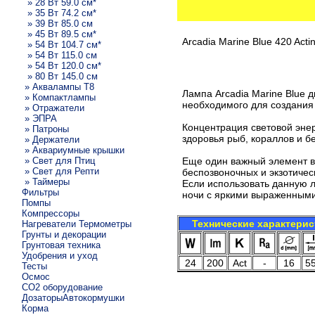
» 28 Вт 59.0 см*
» 35 Вт 74.2 см*
» 39 Вт 85.0 см
» 45 Вт 89.5 см*
Arcadia Marine Blue 420 Actin
» 54 Вт 104.7 см*
» 54 Вт 115.0 см
» 54 Вт 120.0 см*
» 80 Вт 145.0 см
» Аквалампы T8
Лампа Arcadia Marine Blue 
» Компактлампы
необходимого для создания
» Отражатели
» ЭПРА
Концентрация световой энер
» Патроны
здоровья рыб, кораллов и б
» Держатели
» Аквариумные крышки
» Свет для Птиц
Еще один важный элемент в 
» Свет для Репти
беспозвоночных и экзотичес
» Таймеры
Если использовать данную л
Фильтры
ночи с яркими выраженным
Помпы
Компрессоры
Технические характерис
Нагреватели Термометры
Грунты и декорации
Грунтовая техника
Удобрения и уход
24
200
Act
-
16
5
Тесты
Осмос
CO2 оборудование
ДозаторыАвтокормушки
Корма