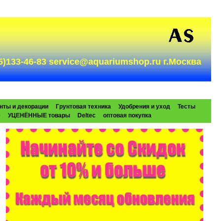
985)133-46-83 service@aquariumshop.ru г.Москва
нты и декорации
Грунтовая техника
Удобрения и уход
Тесты
e
УЦЕНЁННЫЕ товары
Deltec
оптовая покупка