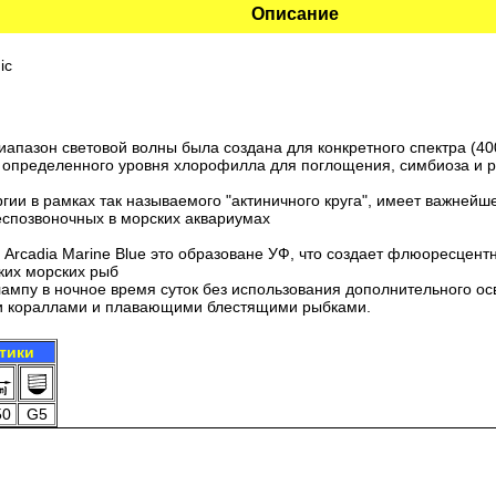
Описание
ic
диапазон световой волны была создана для конкретного спектра (40
 определенного уровня хлорофилла для поглощения, симбиоза и р
гии в рамках так называемого "актиничного круга", имеет важней
еспозвоночных в морских аквариумах
Arcadia Marine Blue это образоване УФ, что создает флюоресцент
ких морских рыб
ампу в ночное время суток без использования дополнительного о
и кораллами и плавающими блестящими рыбками.
тики
50
G5