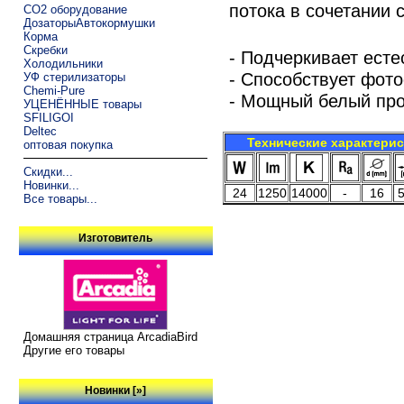
потока в сочетании 
CO2 оборудование
ДозаторыАвтокормушки
Корма
Скребки
- Подчеркивает есте
Холодильники
- Способствует фото
УФ стерилизаторы
Chemi-Pure
- Мощный белый пр
УЦЕНЁННЫЕ товары
SFILIGOI
Deltec
Технические характери
оптовая покупка
Скидки...
Новинки...
24
1250
14000
-
16
Все товары...
Изготовитель
Домашняя страница ArcadiaBird
Другие его товары
Новинки [»]