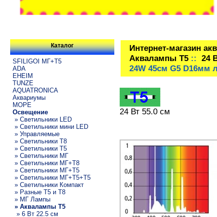
Каталог
Интернет-магазин ак
Аквалампы T5
::
24 
SFILIGOI МГ+Т5
24W 45см G5 D16мм л
ADA
EHEIM
TUNZE
AQUATRONICA
Аквариумы
МОРЕ
24 Вт 55.0 см
Освещение
» Светильники LED
» Светильники мини LED
» Управляемые
» Светильники T8
» Светильники T5
» Светильники МГ
» Светильники МГ+T8
» Светильники МГ+T5
» Светильники МГ+T5+T5
» Светильники Компакт
» Разные T5 и T8
» МГ Лампы
» Аквалампы T5
» 6 Вт 22.5 см