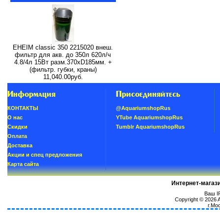
EHEIM classic 350 2215020 внеш.
фильтр для акв. до 350л 620л/ч
4.8/4л 15Вт разм.370хD185мм. +
(фильтр. губки, краны)
11,040.00руб.
Информация
Присоединяйтесь
КОНТАКТЫ
@AquariumshopRus
О нас
YTube AquariumshopRus
Скидки
Tumblr AquariumshopRus
Oплатa
Доставка
Акции и спец предложения
Карта сайта
Интернет-магаз
Ваш IP
Copyright © 2026
г.Мо