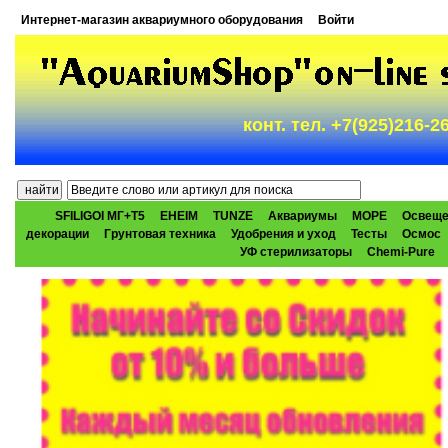
Интернет-магазин аквариумного оборудования
Войти
конт. тел. +7(925)216-
SFILIGOI МГ+Т5
EHEIM
TUNZE
Аквариумы
МОРЕ
Освеще
декорации
Грунтовая техника
Удобрения и уход
Тесты
Осмос
УФ стерилизаторы
Chemi-Pure