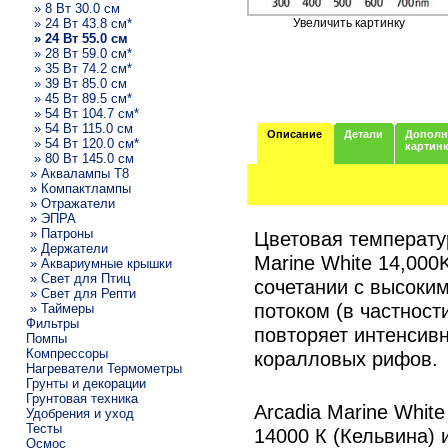
» 8 Вт 30.0 см
» 24 Вт 43.8 см*
Увеличить картинку
» 24 Вт 55.0 см
» 28 Вт 59.0 см*
» 35 Вт 74.2 см*
» 39 Вт 85.0 см
» 45 Вт 89.5 см*
» 54 Вт 104.7 см*
» 54 Вт 115.0 см
Описание
Детали
Дополн
» 54 Вт 120.0 см*
картин
» 80 Вт 145.0 см
» Аквалампы T8
» Компактлампы
» Отражатели
» ЭПРА
» Патроны
Цветовая температу
» Держатели
Marine White 14,000
» Аквариумные крышки
» Свет для Птиц
сочетании с высоки
» Свет для Репти
потоком (в частност
» Таймеры
Фильтры
повторяет интенсив
Помпы
Компрессоры
коралловых рифов.
Нагреватели Термометры
Грунты и декорации
Грунтовая техника
Arcadia Marine Whit
Удобрения и уход
Тесты
14000 К (Кельвина)
Осмос