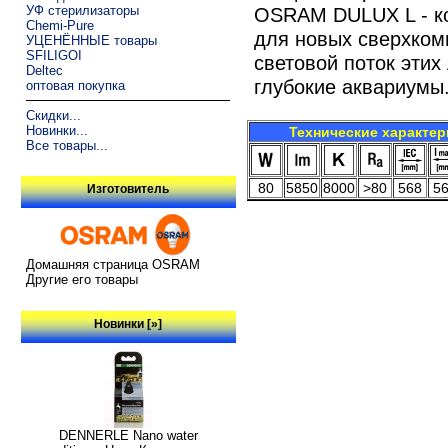
УФ стерилизаторы
OSRAM DULUX L - к
Chemi-Pure
для новых сверхком
УЦЕНЁННЫЕ товары
SFILIGOI
световой поток этих
Deltec
глубокие аквариумы
оптовая покупка
Скидки...
Новинки...
Технические характер
Все товары...
80
5850
8000
>80
568
5
Изготовитель
Домашняя страница OSRAM
Другие его товары
Новинки [»]
DENNERLE Nano water