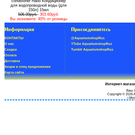
conditioner Нано Кондиционер
для водопроводной воды (для
150л) 15мл
506.00руб.
303.60руб.
Вы экономите: 40% от розницы
Информация
Присоединяйтесь
КОНТАКТЫ
@AquariumshopRus
О нас
YTube AquariumshopRus
Скидки
Tumblr AquariumshopRus
Oплатa
Доставка
Акции и спец предложения
Карта сайта
Интернет-магаз
Ваш I
Copyright © 2026
г.Мо