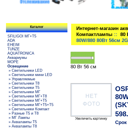
Каталог
Интернет-магазин ак
Компактлампы
::
80 
SFILIGOI МГ+Т5
80W/880 80Вт 56см 2
ADA
EHEIM
TUNZE
AQUATRONICA
Аквариумы
МОРЕ
80 Вт 56 см
Освещение
» Светильники LED
» Светильники мини LED
» Управляемые
» Светильники T8
OSR
» Светильники T5
» Светильники МГ
80W
» Светильники МГ+T8
» Светильники МГ+T5
(SK
» Светильники МГ+T5+T5
» Светильники Компакт
598
» Разные T5 и T8
» МГ Лампы
Увеличить картинку
Срок
» Аквалампы T5
» Аквалампы T8