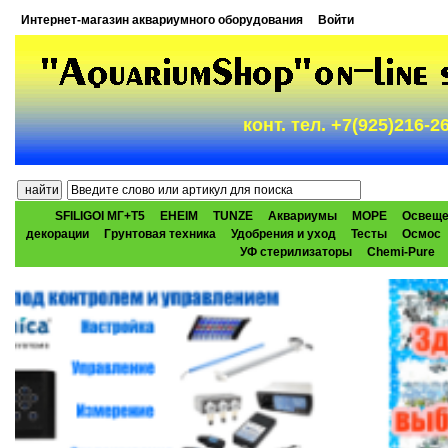
Интернет-магазин аквариумного оборудования
Войти
конт. тел. +7(925)216-
SFILIGOI МГ+Т5
EHEIM
TUNZE
Аквариумы
МОРЕ
Освеще
декорации
Грунтовая техника
Удобрения и уход
Тесты
Осмос
УФ стерилизаторы
Chemi-Pure