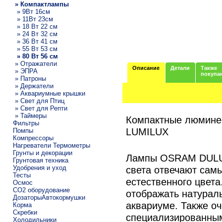
» Компактлампы
» 9Вт 16см
» 11Вт 23см
» 18 Вт 22 см
» 24 Вт 32 см
» 36 Вт 41 см
» 55 Вт 53 см
» 80 Вт 56 см
» Отражатели
Описание
Детали
Также
» ЭПРА
покупа
» Патроны
» Держатели
» Аквариумные крышки
» Свет для Птиц
» Свет для Репти
» Таймеры
Компактные люмин
Фильтры
LUMILUX
Помпы
Компрессоры
Нагреватели Термометры
Грунты и декорации
Лампы OSRAM DULUX
Грунтовая техника
Удобрения и уход
света отвечают сам
Тесты
естественного цвета
Осмос
CO2 оборудование
отображать натурал
ДозаторыАвтокормушки
аквариуме. Также о
Корма
Скребки
специализированны
Холодильники