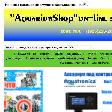
Интернет-магазин аквариумного оборудования
Войти
конт. тел. +7(925)216-
SFILIGOI МГ+Т5
EHEIM
TUNZE
Аквариумы
МОРЕ
Освеще
декорации
Грунтовая техника
Удобрения и уход
Тесты
Осмос
УФ стерилизаторы
Chemi-Pure