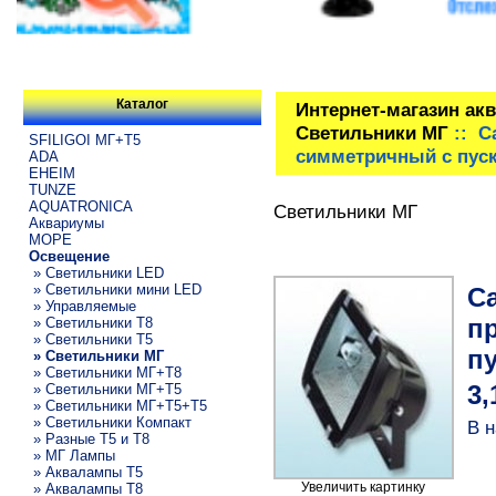
Каталог
Интернет-магазин ак
Светильники МГ
:: C
SFILIGOI МГ+Т5
симметричный c пуск
ADA
EHEIM
TUNZE
AQUATRONICA
Светильники МГ
Аквариумы
МОРЕ
Освещение
» Светильники LED
» Светильники мини LED
Ca
» Управляемые
п
» Светильники T8
» Светильники T5
пу
» Светильники МГ
» Светильники МГ+T8
» Светильники МГ+T5
3,
» Светильники МГ+T5+T5
» Светильники Компакт
В н
» Разные T5 и T8
» МГ Лампы
» Аквалампы T5
Увеличить картинку
» Аквалампы T8