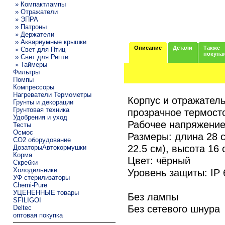
» Компактлампы
» Отражатели
» ЭПРА
» Патроны
» Держатели
» Аквариумные крышки
Описание
Детали
Также
» Свет для Птиц
покупа
» Свет для Репти
» Таймеры
Фильтры
Помпы
Компрессоры
Нагреватели Термометры
Корпус и отражател
Грунты и декорации
Грунтовая техника
прозрачное термосто
Удобрения и уход
Рабочее напряжение
Тесты
Осмос
Размеры: длина 28 с
CO2 оборудование
22.5 см), высота 16 
ДозаторыАвтокормушки
Корма
Цвет: чёрный
Скребки
Холодильники
Уровень защиты: IP 
УФ стерилизаторы
Chemi-Pure
УЦЕНЁННЫЕ товары
Без лампы
SFILIGOI
Без сетевого шнура
Deltec
оптовая покупка