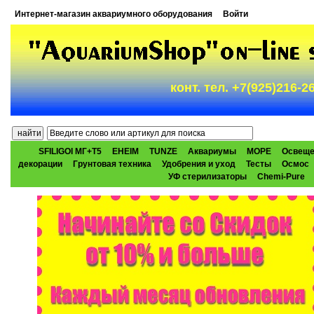
Интернет-магазин аквариумного оборудования
Войти
конт. тел. +7(925)216-
SFILIGOI МГ+Т5
EHEIM
TUNZE
Аквариумы
МОРЕ
Освеще
декорации
Грунтовая техника
Удобрения и уход
Тесты
Осмос
УФ стерилизаторы
Chemi-Pure