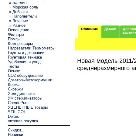
» Баллинг
» Морская соль
» Добавки
» Наполнители
» Лечение
» Разное
Описание
Детали
Дополн
Освещение
картин
Фильтры
Помпы
Компрессоры
Нагреватели Термометры
Грунты и декорации
Грунтовая техника
Новая модель 2011/
Удобрения и уход
Тесты
среднеразмерного а
Осмос
CO2 оборудование
ДозаторыАвтокормушки
Корма
Скребки
Холодильники
УФ стерилизаторы
Chemi-Pure
УЦЕНЁННЫЕ товары
SFILIGOI
Deltec
оптовая покупка
Скидки...
Новинки...