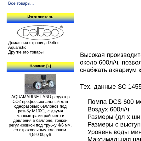
Все товары...
Изготовитель
Домашняя страница Deltec-
Aquaristic
Другие его товары
Высокая производит
около 600л/ч, позво
Новинки [»]
снабжать аквариум 
Тех. данные SC 145
AQUAMARINE.LAND редуктор
Помпа DCS 600 мо
СО2 профессиональный для
одноразовых баллонов под
Воздух 600л/ч
резьбу M10X1, с двумя
Размеры (дл x шир x
манометрами рабочего и
давления в баллоне, тонкой
Размеры с выступа
регулировкой под трубку 4/6 мм,
со страховачным клапаном.
Уровень воды мини
4,580.00руб.
Максимальная нагр