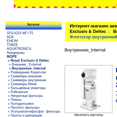
Каталог
Интернет-магазин ак
Exclusiv & Deltec
::
В
SFILIGOI МГ+Т5
Флотатор внутренний 
ADA
EHEIM
TUNZE
AQUATRONICA
Внутренние_Internal
Аквариумы
МОРЕ
» Royal Exclusiv & Deltec
» Внешние_ External
» Внутренние_Internal
» Разведение Кораллов
» Скиммеры внешние
» Скиммеры внутренние
» Скиммеры Мини
» Кальциевые реакторы
» Kalkwasser
» Нитратные фильтры
» Помпы
» Холодильники
» Пеллетс фильтры
» Угольно/антифосфат. фильтры
Увеличить картинку
» Грунты и декорации