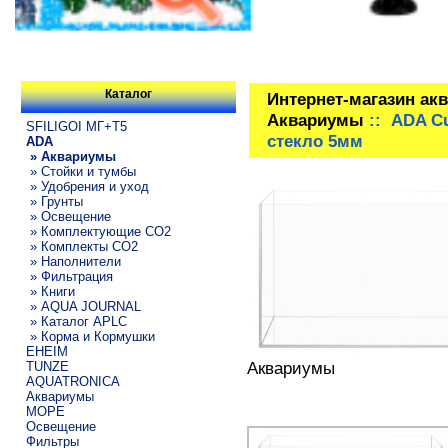
Каталог
Интернет-магазин ак
Аквариумы
:: ADA Cu
SFILIGOI МГ+Т5
стекло 5мм
ADA
» Аквариумы
» Стойки и тумбы
» Удобрения и уход
» Грунты
» Освещение
» Комплектующие СО2
» Комплекты CO2
» Наполнители
» Фильтрация
» Книги
» AQUA JOURNAL
» Каталог APLC
» Корма и Кормушки
EHEIM
Аквариумы
TUNZE
AQUATRONICA
Аквариумы
МОРЕ
Освещение
Фильтры