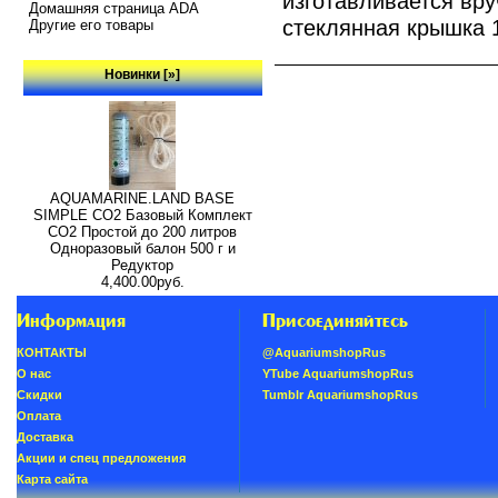
изготавливается вр
Домашняя страница ADA
стеклянная крышка 
Другие его товары
Новинки [»]
AQUAMARINE.LAND BASE
SIMPLE СО2 Базовый Комплект
СО2 Простой до 200 литров
Одноразовый балон 500 г и
Редуктор
4,400.00руб.
Информация
Присоединяйтесь
КОНТАКТЫ
@AquariumshopRus
О нас
YTube AquariumshopRus
Скидки
Tumblr AquariumshopRus
Oплатa
Доставка
Акции и спец предложения
Карта сайта