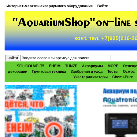
Интернет-магазин аквариумного оборудования
Войти
конт. тел. +7(925)216-
SFILIGOI МГ+Т5
EHEIM
TUNZE
Аквариумы
МОРЕ
Освеще
декорации
Грунтовая техника
Удобрения и уход
Тесты
Осмос
УФ стерилизаторы
Chemi-Pure