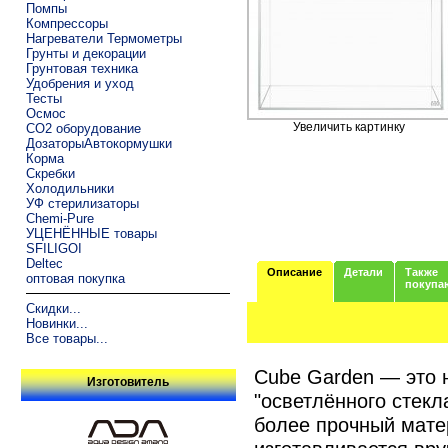
Помпы
Компрессоры
Нагреватели Термометры
Грунты и декорации
Грунтовая техника
Удобрения и уход
Тесты
Осмос
Увеличить картинку
CO2 оборудование
ДозаторыАвтокормушки
Корма
Скребки
Холодильники
УФ стерилизаторы
Chemi-Pure
УЦЕНЁННЫЕ товары
SFILIGOI
Deltec
Описание
Детали
Также
оптовая покупка
покупа
Скидки...
Новинки...
Все товары...
Cube Garden — это 
Изготовитель
"осветлённого стек
более прочный мате