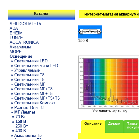
Каталог
Интернет-магазин аквариумн
SFILIGOI МГ+Т5
ADA
EHEIM
TUNZE
150 Вт
AQUATRONICA
Аквариумы
МОРЕ
Освещение
» Светильники LED
» Светильники мини LED
» Управляемые
» Светильники T8
» Светильники T5
» Светильники МГ
» Светильники МГ+T8
» Светильники МГ+T5
» Светильники МГ+T5+T5
» Светильники Компакт
» Разные T5 и T8
Увеличить картинку
» МГ Лампы
» 70 Вт
» 150 Вт
Описание
Детали
Также
» 250 Вт
покуп
» 400 Вт
» Аквалампы T5