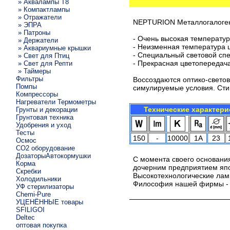
» Аквалампы T8
» Компактлампы
» Отражатели
NEPTURION Металлогалоген
» ЭПРА
» Патроны
- Очень высокая температур
» Держатели
- Неизменная температура ц
» Аквариумные крышки
- Специальный световой спе
» Свет для Птиц
- Прекрасная цветопередач
» Свет для Репти
» Таймеры
Фильтры
Воссоздаются оптико-светов
Помпы
симулируемые условия. Сти
Компрессоры
Нагреватели Термометры
Технические характери
Грунты и декорации
Грунтовая техника
Удобрения и уход
Тесты
150
-
10000
1A
23
Осмос
CO2 оборудование
ДозаторыАвтокормушки
С момента своего основани
Корма
дочерним предприятием япон
Скребки
Высокотехнологические лам
Холодильники
Философия нашей фирмы - 
УФ стерилизаторы
Chemi-Pure
УЦЕНЁННЫЕ товары
SFILIGOI
Deltec
оптовая покупка