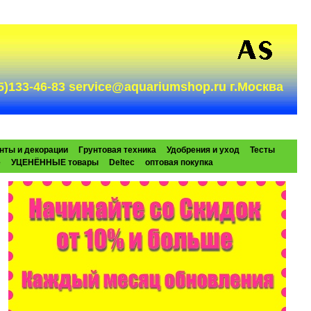
985)133-46-83 service@aquariumshop.ru г.Москва
нты и декорации
Грунтовая техника
Удобрения и уход
Тесты
e
УЦЕНЁННЫЕ товары
Deltec
оптовая покупка