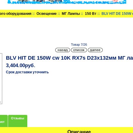
ого оборудования
::
Освещение
::
МГ Лампы
::
150 Вт
:: BLV HIT DE 150W
Товар 7/26
BLV HIT DE 150W cw 10K RX7s D23x132мм МГ л
3,404.00руб.
Срок доставки уточнить
Отзывы
ают
Описание