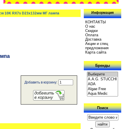
Информация
 cw 10K RX7s D23x132мм МГ лампа
КОНТАКТЫ
О нас
Скидки
Oплатa
Доставка
Акции и спец
предложения
Карта сайта
ампа
Бренды
Добавить в корзину:
Поиск