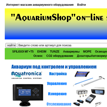
Интернет-магазин аквариумного оборудования
Войти
SFILIGOI МГ+Т5
EHEIM
TUNZE
Аквариумы
МОРЕ
Освеще
Осмос
CO2 оборудование
ДозаторыАвтокорму