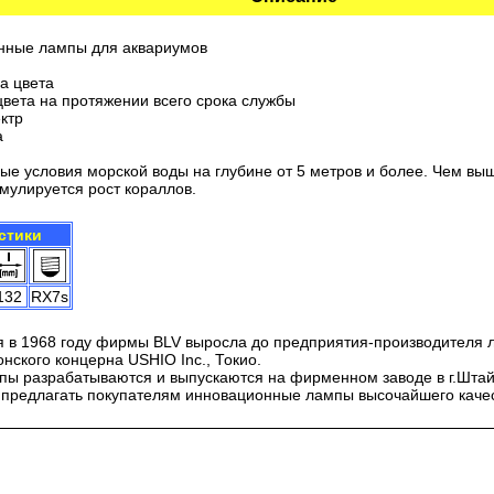
ные лампы для аквариумов
а цвета
вета на протяжении всего срока службы
ктр
а
ые условия морской воды на глубине от 5 метров и более. Чем выш
мулируется рост кораллов.
стики
132
RX7s
я в 1968 году фирмы BLV выросла до предприятия-производителя 
ского концерна USHIO Inc., Токио.
пы разрабатываются и выпускаются на фирменном заводе в г.Шта
предлагать покупателям инновационные лампы высочайшего качес