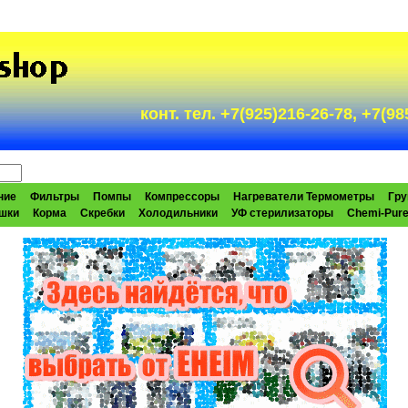
конт. тел. +7(925)216-26-78, +7(
ние
Фильтры
Помпы
Компрессоры
Нагреватели Термометры
Гру
шки
Корма
Скребки
Холодильники
УФ стерилизаторы
Chemi-Pur