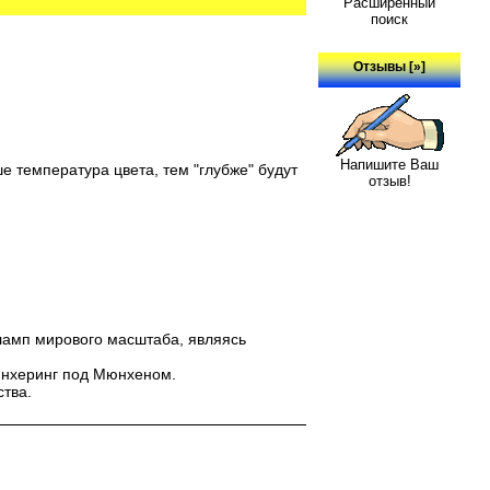
Расширенный
поиск
Отзывы [»]
Напишите Ваш
е температура цвета, тем "глубже" будут
отзыв!
ламп мирового масштаба, являясь
йнхеринг под Мюнхеном.
тва.