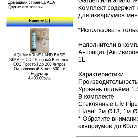
Garden или аналоги
Домашняя страница ADA
Комплект содержит 
Другие его товары
для аквариумов мен
Новинки [»]
*Использовать тольк
Наполнители в комп
Антрацит (Активиров
AQUAMARINE.LAND BASE
1L
SIMPLE СО2 Базовый Комплект
СО2 Простой до 200 литров
Одноразовый балон 500 г и
Характеристики
Редуктор
4,400.00руб.
Производительность
Уровень подъёма 1.
В комплекте
Стеклянные Lily Pip
Шланг 2м Ø13, 1м Ø
* Обратите внимание
аквариумов до 60ли