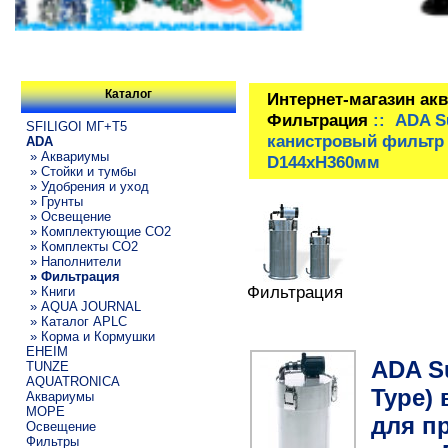
Каталог
Интернет-магазин ак
Фильтрация
:: ADA Su
SFILIGOI МГ+Т5
канистровый фильтр д
ADA
» Аквариумы
D144xH360мм
» Стойки и тумбы
» Удобрения и уход
» Грунты
» Освещение
» Комплектующие СО2
» Комплекты CO2
» Наполнители
» Фильтрация
Фильтрация
» Книги
» AQUA JOURNAL
» Каталог APLC
» Корма и Кормушки
EHEIM
ADA Su
TUNZE
AQUATRONICA
Type)
Аквариумы
МОРЕ
для пр
Освещение
Фильтры