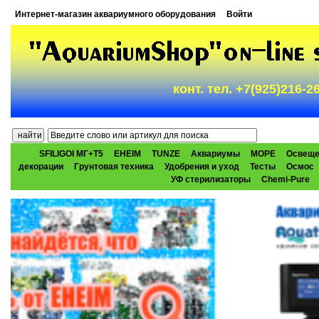
Интернет-магазин аквариумного оборудования
Войти
конт. тел. +7(925)216-
SFILIGOI МГ+Т5
EHEIM
TUNZE
Аквариумы
МОРЕ
Освеще
декорации
Грунтовая техника
Удобрения и уход
Тесты
Осмос
УФ стерилизаторы
Chemi-Pure