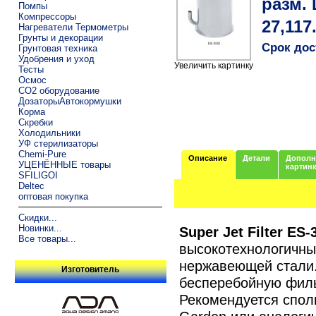
разм.
Помпы
Компрессоры
27,117
Нагреватели Термометры
Грунты и декорации
Срок дос
Грунтовая техника
Удобрения и уход
Увеличить картинку
Тесты
Осмос
CO2 оборудование
ДозаторыАвтокормушки
Корма
Скребки
Холодильники
УФ стерилизаторы
Chemi-Pure
Описание
Детали
Дополн
УЦЕНЁННЫЕ товары
картин
SFILIGOI
Deltec
оптовая покупка
Скидки...
Новинки...
Super Jet Filter ES-
Все товары...
высокотехнологичны
нержавеющей стали.
Изготовитель
бесперебойную фил
Рекомендуется спол