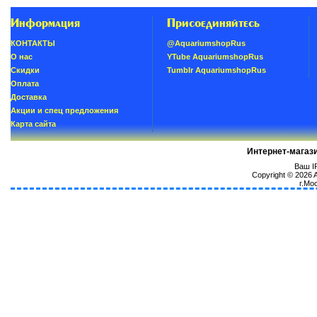
Информация
Присоединяйтесь
КОНТАКТЫ
@AquariumshopRus
О нас
YTube AquariumshopRus
Скидки
Tumblr AquariumshopRus
Oплатa
Доставка
Акции и спец предложения
Карта сайта
Интернет-магаз
Ваш IP
Copyright © 2026
г.Мо