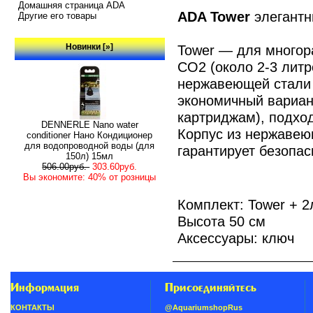
Домашняя страница ADA
ADA Tower
элегантн
Другие его товары
Новинки [»]
Tower — для многор
СО2 (около 2-3 литр
нержавеющей стали 
экономичный вариан
картриджам), подхо
DENNERLE Nano water
Корпус из нержавею
conditioner Нано Кондиционер
для водопроводной воды (для
гарантирует безопа
150л) 15мл
506.00руб.
303.60руб.
Вы экономите: 40% от розницы
Комплект: Tower + 
Высота 50 см
Аксессуары: ключ
Информация
Присоединяйтесь
КОНТАКТЫ
@AquariumshopRus