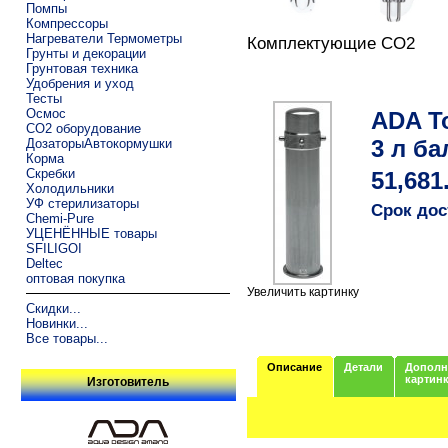
Помпы
Компрессоры
Нагреватели Термометры
Комплектующие СО2
Грунты и декорации
Грунтовая техника
Удобрения и уход
Тесты
Осмос
ADA T
CO2 оборудование
3 л ба
ДозаторыАвтокормушки
Корма
Скребки
51,681
Холодильники
УФ стерилизаторы
Срок дос
Chemi-Pure
УЦЕНЁННЫЕ товары
SFILIGOI
Deltec
оптовая покупка
Увеличить картинку
Скидки...
Новинки...
Все товары...
Описание
Детали
Дополн
картин
Изготовитель