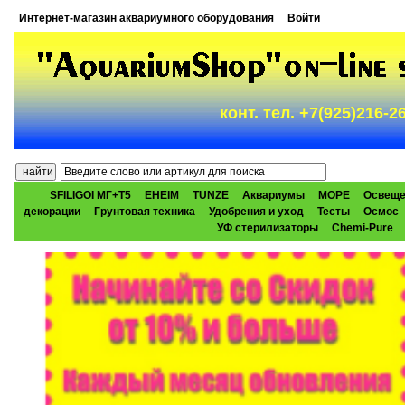
Интернет-магазин аквариумного оборудования
Войти
конт. тел. +7(925)216-
SFILIGOI МГ+Т5
EHEIM
TUNZE
Аквариумы
МОРЕ
Освеще
декорации
Грунтовая техника
Удобрения и уход
Тесты
Осмос
УФ стерилизаторы
Chemi-Pure