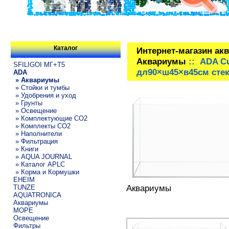
Каталог
Интернет-магазин ак
Аквариумы
:: ADA Cu
SFILIGOI МГ+Т5
дл90×ш45×в45см сте
ADA
» Аквариумы
» Стойки и тумбы
» Удобрения и уход
» Грунты
» Освещение
» Комплектующие СО2
» Комплекты CO2
» Наполнители
» Фильтрация
» Книги
» AQUA JOURNAL
» Каталог APLC
» Корма и Кормушки
EHEIM
Аквариумы
TUNZE
AQUATRONICA
Аквариумы
МОРЕ
Освещение
Фильтры