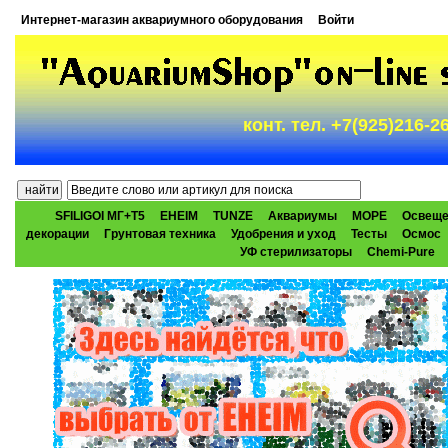
Интернет-магазин аквариумного оборудования
Войти
конт. тел. +7(925)216-
SFILIGOI МГ+Т5
EHEIM
TUNZE
Аквариумы
МОРЕ
Освеще
декорации
Грунтовая техника
Удобрения и уход
Тесты
Осмос
УФ стерилизаторы
Chemi-Pure