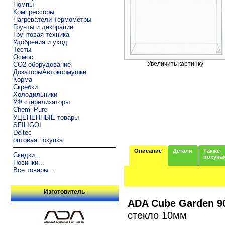
Помпы
Компрессоры
Нагреватели Термометры
Грунты и декорации
Грунтовая техника
Удобрения и уход
Тесты
Осмос
Увеличить картинку
CO2 оборудование
ДозаторыАвтокормушки
Корма
Скребки
Холодильники
УФ стерилизаторы
Chemi-Pure
УЦЕНЁННЫЕ товары
SFILIGOI
Deltec
оптовая покупка
Описание
Детали
Также
Скидки...
покупа
Новинки...
Все товары...
Изготовитель
ADA Cube Garden 9
стекло 10мм