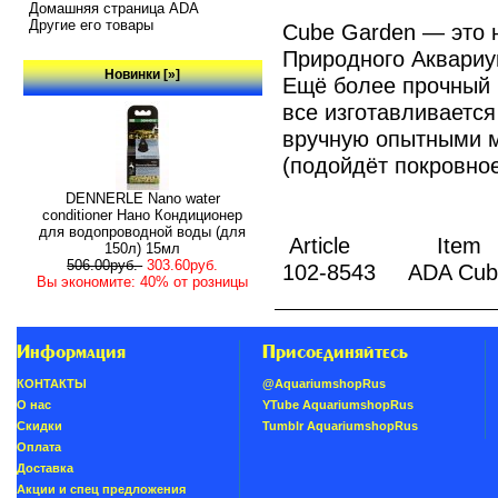
Домашняя страница ADA
Другие его товары
Cube Garden — это 
Природного Аквариу
Новинки [»]
Ещё более прочный 
все изготавливается
вручную опытными 
(подойдёт покровное 
DENNERLE Nano water
conditioner Нано Кондиционер
для водопроводной воды (для
Article 
150л) 15мл
506.00руб.
303.60руб.
102-8543 ADA Cu
Вы экономите: 40% от розницы
Информация
Присоединяйтесь
КОНТАКТЫ
@AquariumshopRus
О нас
YTube AquariumshopRus
Скидки
Tumblr AquariumshopRus
Oплатa
Доставка
Акции и спец предложения