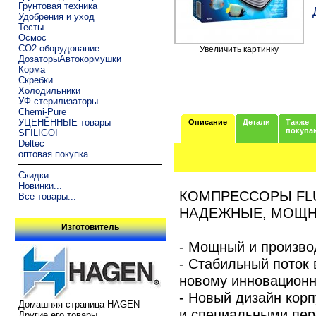
Грунтовая техника
Удобрения и уход
Тесты
Осмос
CO2 оборудование
Увеличить картинку
ДозаторыАвтокормушки
Корма
Скребки
Холодильники
УФ стерилизаторы
Chemi-Pure
УЦЕНЁННЫЕ товары
Описание
Детали
Также
покупа
SFILIGOI
Deltec
оптовая покупка
Скидки...
Новинки...
КОМПРЕССОРЫ FL
Все товары...
НАДЕЖНЫЕ, МОЩНЫ
Изготовитель
- Мощный и произво
- Стабильный поток 
новому инновационн
- Новый дизайн кор
Домашняя страница HAGEN
и специальными пер
Другие его товары