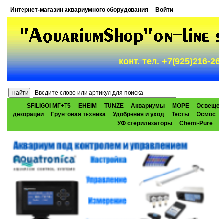
Интернет-магазин аквариумного оборудования
Войти
конт. тел. +7(925)216-
SFILIGOI МГ+Т5
EHEIM
TUNZE
Аквариумы
МОРЕ
Освеще
декорации
Грунтовая техника
Удобрения и уход
Тесты
Осмос
УФ стерилизаторы
Chemi-Pure