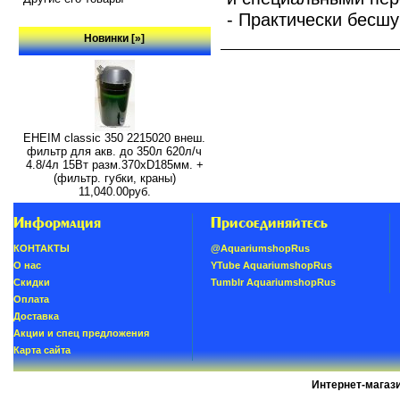
- Практически бесш
Новинки [»]
EHEIM classic 350 2215020 внеш.
фильтр для акв. до 350л 620л/ч
4.8/4л 15Вт разм.370хD185мм. +
(фильтр. губки, краны)
11,040.00руб.
Информация
Присоединяйтесь
КОНТАКТЫ
@AquariumshopRus
О нас
YTube AquariumshopRus
Скидки
Tumblr AquariumshopRus
Oплатa
Доставка
Акции и спец предложения
Карта сайта
Интернет-магаз