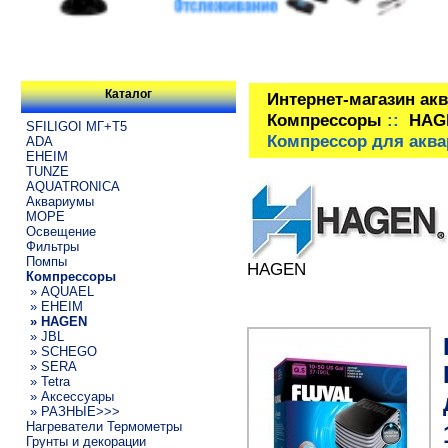
Каталог
Интернет-магазин ак
Компрессоры
::
HAG
SFILIGOI МГ+Т5
Компрессор для аквар
ADA
EHEIM
TUNZE
AQUATRONICA
Аквариумы
МОРЕ
Освещение
Фильтры
Помпы
HAGEN
Компрессоры
» AQUAEL
» EHEIM
» HAGEN
» JBL
» SCHEGO
» SERA
» Tetra
» Аксессуары
» РАЗНЫЕ>>>
Нагреватели Термометры
Грунты и декорации