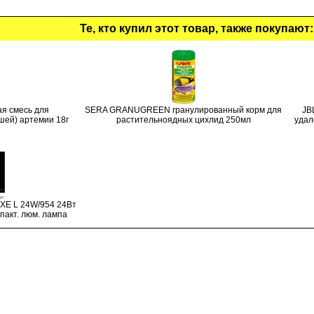
Те, кто купил этот товар, также покупают:
ая смесь для
SERA GRANUGREEN гранулированный корм для
JB
ей) артемии 18г
растительноядных цихлид 250мл
удал
E L 24W/954 24Вт
пакт. люм. лампа