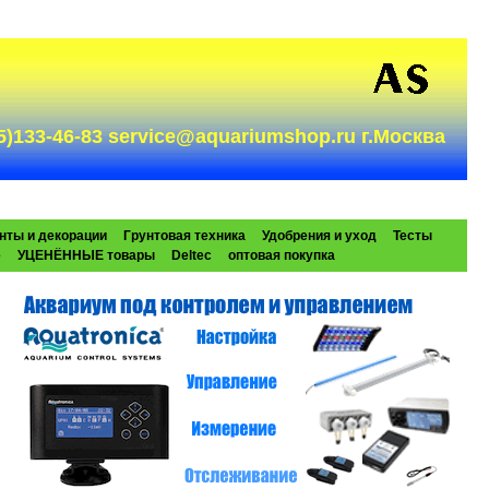
985)133-46-83 service@aquariumshop.ru г.Москва
нты и декорации
Грунтовая техника
Удобрения и уход
Тесты
e
УЦЕНЁННЫЕ товары
Deltec
оптовая покупка