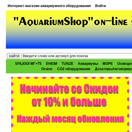
Интернет-магазин аквариумного оборудования
Войти
SFILIGOI МГ+Т5
EHEIM
TUNZE
Аквариумы
МОРЕ
Освеще
Осмос
CO2 оборудование
ДозаторыАвтокорму