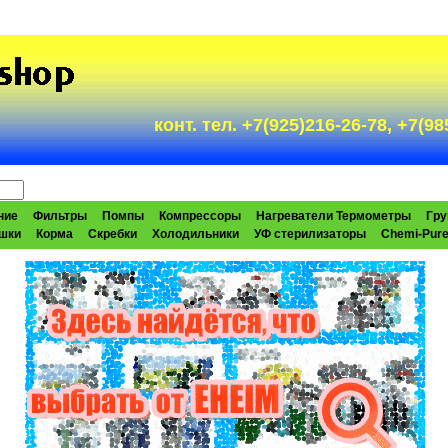
конт. тел. +7(925)216-26-78, +7(
ние
Фильтры
Помпы
Компрессоры
Нагреватели Термометры
Гру
шки
Корма
Скребки
Холодильники
УФ стерилизаторы
Chemi-Pur