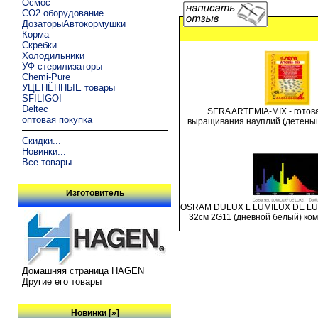
Осмос
CO2 оборудование
ДозаторыАвтокормушки
Корма
Скребки
Холодильники
УФ стерилизаторы
Chemi-Pure
УЦЕНЁННЫЕ товары
SFILIGOI
Deltec
SERA ARTEMIA-MIX - готов
оптовая покупка
выращивания науплий (детеныш
Скидки...
Новинки...
Все товары...
Изготовитель
OSRAM DULUX L LUMILUX DE LUX
32см 2G11 (дневной белый) ком
Домашняя страница HAGEN
Другие его товары
Новинки [»]