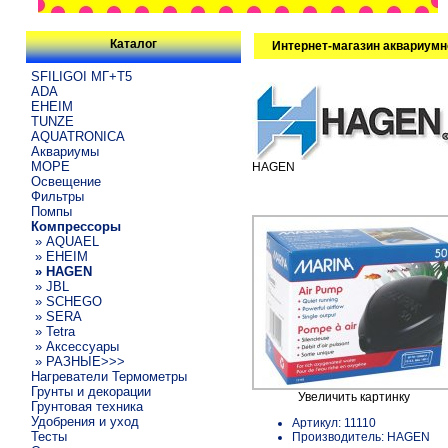
Каталог
Интернет-магазин аквариумн
SFILIGOI МГ+Т5
ADA
EHEIM
TUNZE
AQUATRONICA
Аквариумы
МОРЕ
HAGEN
Освещение
Фильтры
Помпы
Компрессоры
» AQUAEL
» EHEIM
» HAGEN
» JBL
» SCHEGO
» SERA
» Tetra
» Аксессуары
» РАЗНЫЕ>>>
Нагреватели Термометры
Грунты и декорации
Увеличить картинку
Грунтовая техника
Удобрения и уход
Артикул: 11110
Тесты
Производитель: HAGEN