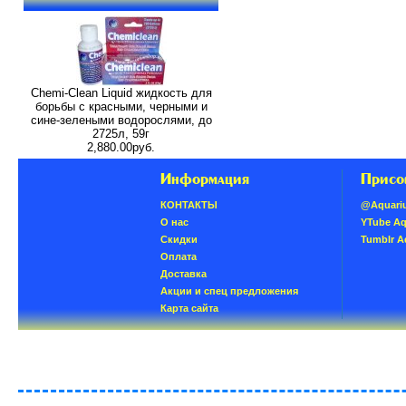
Chemi-Clean Liquid жидкость для
борьбы с красными, черными и
сине-зелеными водорослями, до
2725л, 59г
2,880.00руб.
Информация
Присо
КОНТАКТЫ
@Aquari
О нас
YTube A
Скидки
Tumblr 
Oплатa
Доставка
Акции и спец предложения
Карта сайта