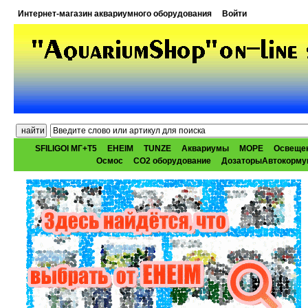
Интернет-магазин аквариумного оборудования
Войти
SFILIGOI МГ+Т5
EHEIM
TUNZE
Аквариумы
МОРЕ
Освеще
Осмос
CO2 оборудование
ДозаторыАвтокорму