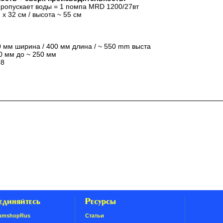
 пропускает воды = 1 помпа MRD 1200/27вт
x 32 см / высота ~ 55 см
 мм ширина / 400 мм длина / ~ 550 mm выста
0 мм до ~ 250 мм
68
единяйтесь
Ресурсы
umshopRus
Статьи