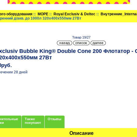
ого оборудования
::
МОРЕ
::
Royal Exclusiv & Deltec
::
Внутренние_Interna
ренний д/акв. до 1000л 320x400x550мм 27Вт
Товар 19/27
xclusiv Bubble King® Double Cone 200 Флотатор -
320x400x550мм 27Вт
0руб.
течении 28 дней
нительные
Также
Отзывы
нки
покупают
Описание