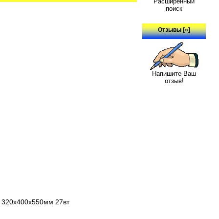
Расширенный
поиск
Отзывы [»]
Напишите Ваш
отзыв!
л 320x400x550мм 27вт