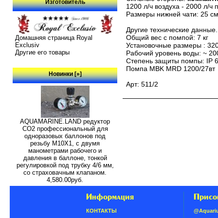
Изготовитель
1200 л/ч воздуха - 2000 л/ч
Размеры нижней чати: 25 см 
Другие технические данные.
Общий вес с помпой: 7 кг
Домашняя страница Royal
Установочные размеры : 320
Exclusiv
Другие его товары
Рабочий уровень воды: ~ 20
Степень защиты помпы: IP 
Помпа MBK MRD 1200/27вт
Новинки [»]
Арт: 511/2
AQUAMARINE.LAND редуктор
СО2 профессиональный для
одноразовых баллонов под
резьбу M10X1, с двумя
манометрами рабочего и
давления в баллоне, тонкой
регулировкой под трубку 4/6 мм,
со страховачным клапаном.
4,580.00руб.
Информация
Присо
КОНТАКТЫ
@Aquari