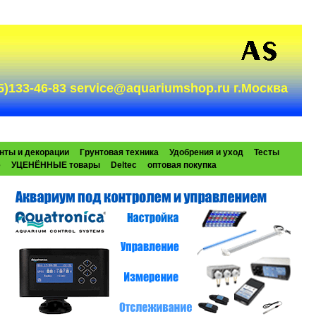
985)133-46-83 service@aquariumshop.ru г.Москва
нты и декорации
Грунтовая техника
Удобрения и уход
Тесты
e
УЦЕНЁННЫЕ товары
Deltec
оптовая покупка