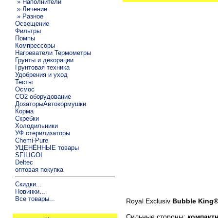
» Наполнители
» Лечение
» Разное
Освещение
Фильтры
Помпы
Компрессоры
Нагреватели Термометры
Грунты и декорации
Грунтовая техника
Удобрения и уход
Тесты
Осмос
CO2 оборудование
ДозаторыАвтокормушки
Корма
Скребки
Холодильники
УФ стерилизаторы
Chemi-Pure
УЦЕНЁННЫЕ товары
SFILIGOI
Deltec
оптовая покупка
Скидки...
Новинки...
Все товары...
Royal Exclusiv
Bubble King®
Сильные стороны:
компакт