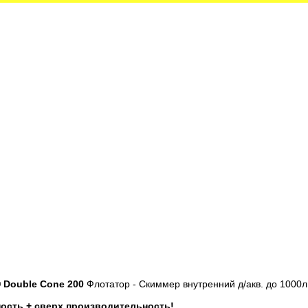
 Double Cone 200
Флотатор - Скиммер внутренний д/акв. до 1000
ность + сверх производительность!