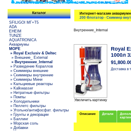
Каталог
Интернет-магазин аквариумн
200 Флотатор - Скиммер внут
SFILIGOI МГ+Т5
ADA
Внутренние_Internal
EHEIM
TUNZE
AQUATRONICA
Аквариумы
Royal E
МОРЕ
» Royal Exclusiv & Deltec
1000л 
» Внешние_ External
» Внутренние_Internal
91,800.0
» Разведение Кораллов
Доставка в 
» Скиммеры внешние
» Скиммеры внутренние
» Скиммеры Мини
» Кальциевые реакторы
» Kalkwasser
» Нитратные фильтры
» Помпы
Увеличить картинку
» Холодильники
» Пеллетс фильтры
» Угольно/антифосфат. фильтры
Описание
Детали
Допол
» Грунты и декорации
карти
» Баллинг
» Морская соль
» Добавки