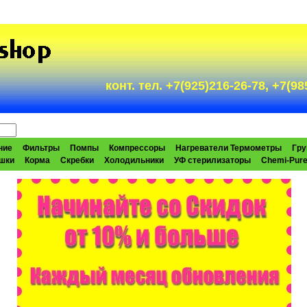
конт. тел. +7(925)216-26-78, +7(
ние
Фильтры
Помпы
Компрессоры
Нагреватели Термометры
Гру
шки
Корма
Скребки
Холодильники
УФ стерилизаторы
Chemi-Pur