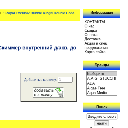
Информация
l
:: Royal Exclusiv Bubble King® Double Cone
КОНТАКТЫ
О нас
Скидки
Oплатa
Доставка
Акции и спец
 Скиммер внутренний д/акв. до
предложения
Карта сайта
Бренды
Добавить в корзину:
Поиск