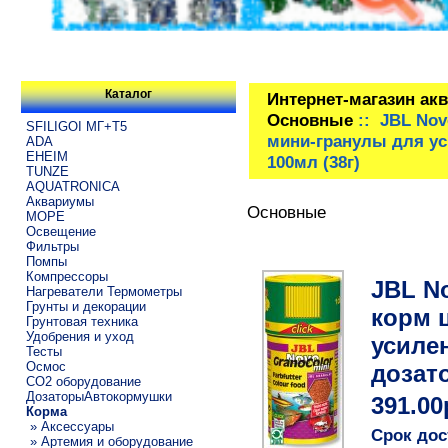
Каталог
Интернет-магазин ак
Основные
:: JBL Nov
SFILIGOI МГ+Т5
мини-гранулы для ус
ADA
EHEIM
100мл (38г)
TUNZE
AQUATRONICA
Аквариумы
Основные
МОРЕ
Освещение
Фильтры
Помпы
Компрессоры
JBL N
Нагреватели Термометры
Грунты и декорации
корм 
Грунтовая техника
Удобрения и уход
усиле
Тесты
Осмос
дозато
CO2 оборудование
ДозаторыАвтокормушки
391.00
Корма
» Аксессуары
Срок дос
» Артемия и оборудование