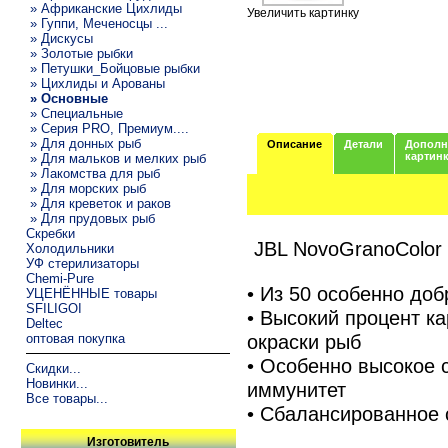
» Африканские Цихлиды
Увеличить картинку
» Гуппи, Меченосцы ...
» Дискусы
» Золотые рыбки
» Петушки_Бойцовые рыбки
» Цихлиды и Арованы
» Основные
» Специальные
» Серия PRO, Премиум....
» Для донных рыб
Описание
Детали
Дополн
картин
» Для мальков и мелких рыб
» Лакомства для рыб
» Для морских рыб
» Для креветок и раков
» Для прудовых рыб
Скребки
JBL NovoGranoColor
Холодильники
УФ стерилизаторы
Chemi-Pure
• Из 50 особенно до
УЦЕНЁННЫЕ товары
SFILIGOI
• Высокий процент к
Deltec
окраски рыб
оптовая покупка
• Особенно высокое 
Скидки...
Новинки...
иммунитет
Все товары...
• Сбалансированное
Изготовитель