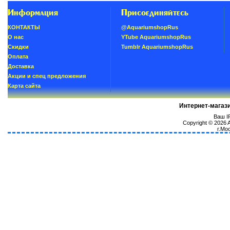
Информация
Присоединяйтесь
КОНТАКТЫ
@AquariumshopRus
О нас
YTube AquariumshopRus
Скидки
Tumblr AquariumshopRus
Oплатa
Доставка
Акции и спец предложения
Карта сайта
Интернет-магаз
Ваш IP
Copyright © 2026
г.Мо