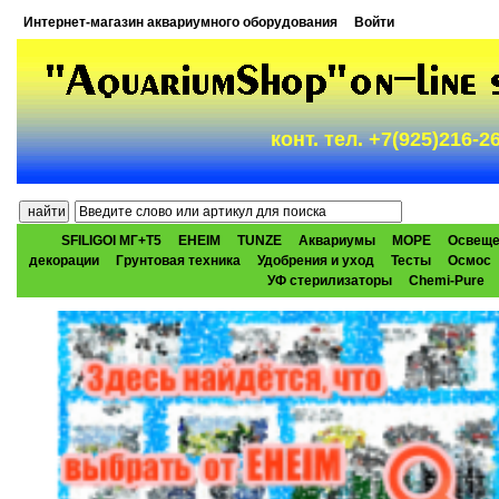
Интернет-магазин аквариумного оборудования
Войти
конт. тел. +7(925)216-
SFILIGOI МГ+Т5
EHEIM
TUNZE
Аквариумы
МОРЕ
Освеще
декорации
Грунтовая техника
Удобрения и уход
Тесты
Осмос
УФ стерилизаторы
Chemi-Pure