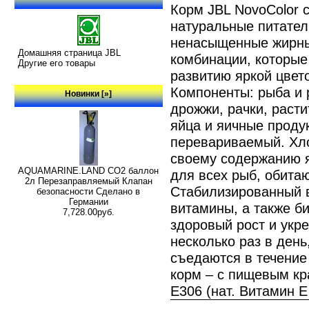
Корм JBL NovoColor 
натуральные питател
ненасыщенные жирны
Домашняя страница JBL
комбинации, которые
Другие его товары
развитию яркой цвет
Компоненты: рыба и 
Новинки [»]
дрожжи, рачки, расти
яйца и яичные проду
перевариваемый. Хло
своему содержанию 
AQUAMARINE.LAND CO2 баллон
для всех рыб, обита
2л Перезаправляемый Клапан
Стабилизированный в
безопасности Сделано в
Германии
витамины, а также б
7,728.00руб.
здоровый рост и укр
несколько раз в ден
съедаются в течение
корм – с пищевым к
Е306 (нат. Витамин Е