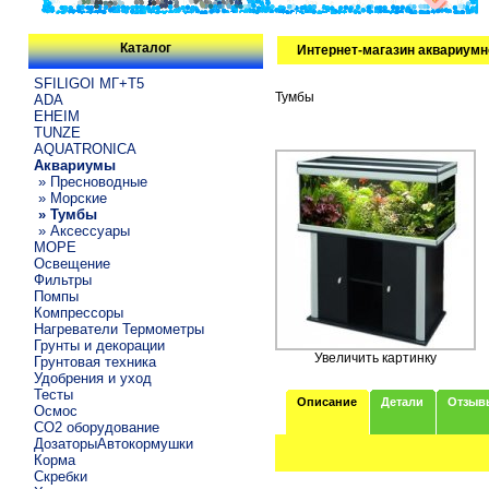
Каталог
Интернет-магазин аквариумн
SFILIGOI МГ+Т5
Тумбы
ADA
EHEIM
TUNZE
AQUATRONICA
Аквариумы
» Пресноводные
» Морские
» Тумбы
» Аксессуары
МОРЕ
Освещение
Фильтры
Помпы
Компрессоры
Нагреватели Термометры
Грунты и декорации
Увеличить картинку
Грунтовая техника
Удобрения и уход
Тесты
Описание
Детали
Отзыв
Осмос
CO2 оборудование
ДозаторыАвтокормушки
Корма
Скребки