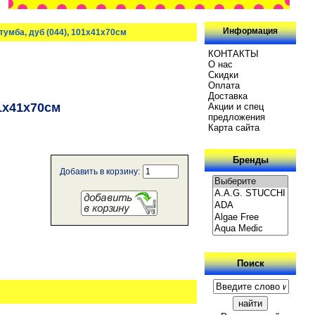
Информация
умба, дуб (044), 101х41x70см
КОНТАКТЫ
О нас
Скидки
Oплатa
Доставка
1х41x70см
Акции и спец
предложения
Карта сайта
Бренды
Добавить в корзину:
Поиск