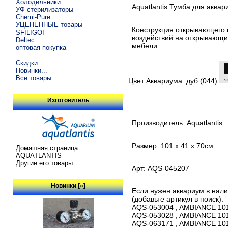
Холодильники
Aquatlantis Тумба для аквар
УФ стерилизаторы
Chemi-Pure
УЦЕНЁННЫЕ товары
Конструкция открывающего м
SFILIGOI
воздействий на открывающи
Deltec
мебели.
оптовая покупка
Скидки...
Новинки...
Все товары...
Цвет Аквариума: дуб (044)
Изготовитель
Производитель: Aquatlantis
Размер: 101 х 41 х 70см.
Домашняя страница
AQUATLANTIS
Другие его товары
Арт: AQS-045207
Новинки [»]
Если нужен аквариум в нал
(добавьте артикул в поиск):
AQS-053004 , AMBIANCE 101 
AQS-053028 , AMBIANCE 101 
AQS-063171 , AMBIANCE 101 