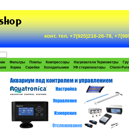
конт. тел. +7(925)216-26-78, +7(
ние
Фильтры
Помпы
Компрессоры
Нагреватели Термометры
Гру
шки
Корма
Скребки
Холодильники
УФ стерилизаторы
Chemi-Pur