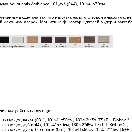
иума Aquatlantis Ambiance 101,дуб (044), 101х41x70см
еханизма сделана так, что нагрузка налитого водой аквариума, н
й механизм дверей. Магнитные фиксаторы дверей выдерживают бо
ичии могут быть следующие
аквариум, венге (031), 101х41x50см, 180л 2*45w T5+FIL.Biobox 2 ,
аквариум, дуб (044), 101х41x50см, 180л 2*45w T5+FIL.Biobox 2 ,
аквариум, дуб отбеленный (051), 101х41x50см, 180л 2*45w T5+FIL.