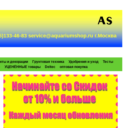
985)133-46-83 service@aquariumshop.ru г.Москва
нты и декорации
Грунтовая техника
Удобрения и уход
Тесты
e
УЦЕНЁННЫЕ товары
Deltec
оптовая покупка