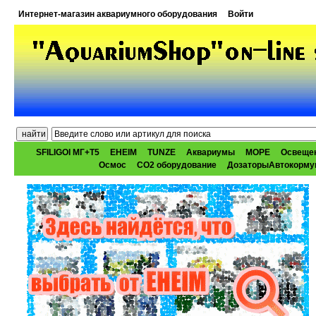
Интернет-магазин аквариумного оборудования
Войти
SFILIGOI МГ+Т5
EHEIM
TUNZE
Аквариумы
МОРЕ
Освеще
Осмос
CO2 оборудование
ДозаторыАвтокорму