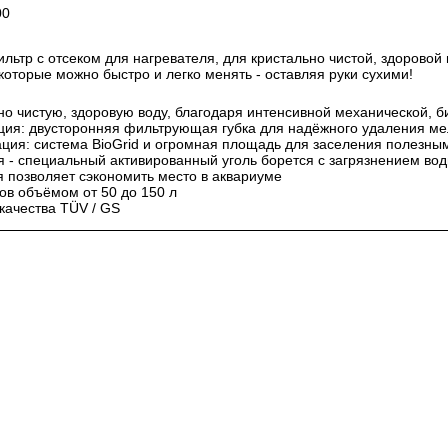
00
ьтр с отсеком для нагревателя, для кристально чистой, здорово
торые можно быстро и легко менять - оставляя руки сухими!
но чистую, здоровую воду, благодаря интенсивной механической, 
ия: двусторонняя фильтрующая губка для надёжного удаления мел
ция: система BioGrid и огромная площадь для заселения полезны
 - специальный активированный уголь борется с загрязнением во
я позволяет сэкономить место в аквариуме
ов объёмом от 50 до 150 л
качества TÜV / GS