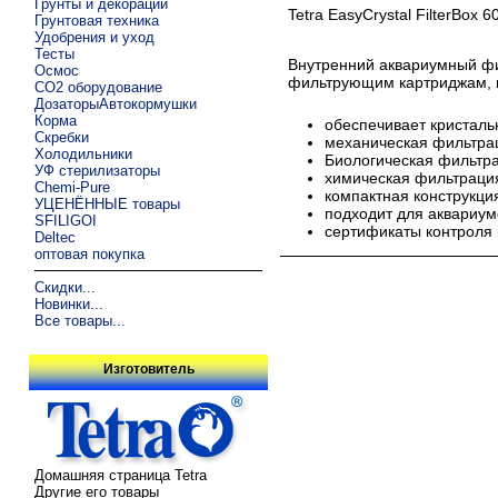
Грунты и декорации
Tetra EasyCrystal FilterBox 6
Грунтовая техника
Удобрения и уход
Тесты
Внутренний аквариумный фил
Осмос
фильтрующим картриджам, ко
CO2 оборудование
ДозаторыАвтокормушки
Корма
обеспечивает кристаль
Скребки
механическая фильтрац
Холодильники
Биологическая фильтра
УФ стерилизаторы
химическая фильтрация
Chemi-Pure
компактная конструкци
УЦЕНЁННЫЕ товары
подходит для аквариум
SFILIGOI
сертификаты контроля 
Deltec
оптовая покупка
Скидки...
Новинки...
Все товары...
Изготовитель
Домашняя страница Tetra
Другие его товары