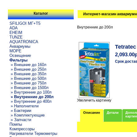
Каталог
Интернет-магазин аквариумн
SFILIGOI МГ+Т5
Внутренние до 200л
ADA
EHEIM
TUNZE
AQUATRONICA
Tetrate
Аквариумы
МОРЕ
2,093.00
Освещение
Фильтры
Срок доста
» Внешние до 160л
» Внешние до 250л
» Внешние до 350л
» Внешние до 500л
» Внешние до 750л
» Внешние до 1500л
» Внутренние до 100л
» Внутренние до 200л
Увеличить картинку
» Внутренние до 400л
» Наполнители
» Бактерии
Описание
Детали
Допол
» Комплектующие
карти
» Запчасти
Помпы
Компрессоры
Нагреватели Термометры