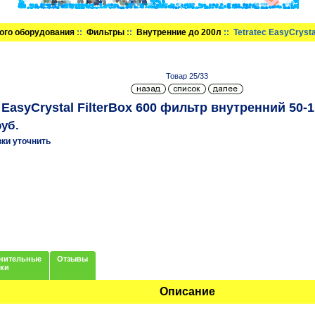
ого оборудования
::
Фильтры
::
Внутренние до 200л
:: Tetratec EasyCryst
Товар 25/33
c EasyCrystal FilterBox 600 фильтр внутренний 50-
руб.
вки уточнить
нительные
Отзывы
нки
Описание