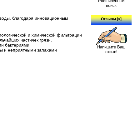
Расширенный
поиск
й воды, благодаря инновационным
Отзывы [»]
биологической и химической фильтрации
ьчайших частичек грязи.
ми бактериями
Напишите Ваш
ды и неприятными запахами
отзыв!