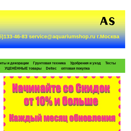
985)133-46-83 service@aquariumshop.ru г.Москва
нты и декорации
Грунтовая техника
Удобрения и уход
Тесты
e
УЦЕНЁННЫЕ товары
Deltec
оптовая покупка