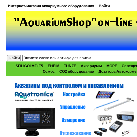
Интернет-магазин аквариумного оборудования
Войти
SFILIGOI МГ+Т5
EHEIM
TUNZE
Аквариумы
МОРЕ
Освеще
Осмос
CO2 оборудование
ДозаторыАвтокорму