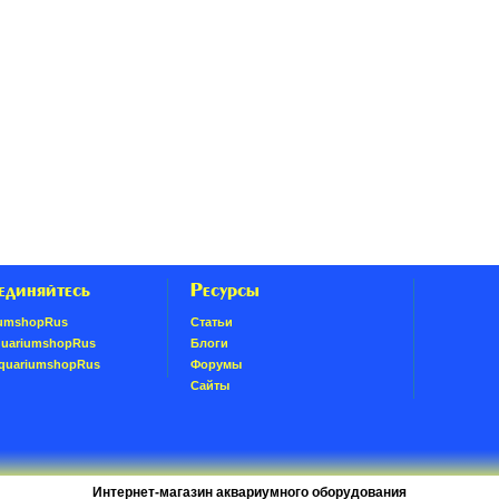
единяйтесь
Ресурсы
umshopRus
Статьи
quariumshopRus
Блоги
AquariumshopRus
Форумы
Сайты
Интернет-магазин аквариумного оборудования