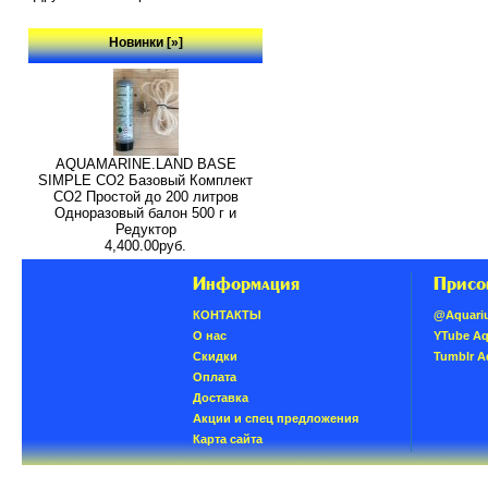
Новинки [»]
AQUAMARINE.LAND BASE
SIMPLE СО2 Базовый Комплект
СО2 Простой до 200 литров
Одноразовый балон 500 г и
Редуктор
4,400.00руб.
Информация
Присо
КОНТАКТЫ
@Aquari
О нас
YTube A
Скидки
Tumblr 
Oплатa
Доставка
Акции и спец предложения
Карта сайта