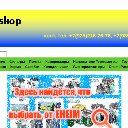
конт. тел. +7(925)216-26-78, +7(
ние
Фильтры
Помпы
Компрессоры
Нагреватели Термометры
Гру
шки
Корма
Скребки
Холодильники
УФ стерилизаторы
Chemi-Pur