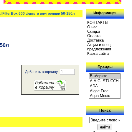
Информация
al FilterBox 600 фильтр внутренний 50-150л
КОНТАКТЫ
О нас
Скидки
Oплатa
Доставка
150л
Акции и спец
предложения
Карта сайта
Бренды
Добавить в корзину:
Поиск