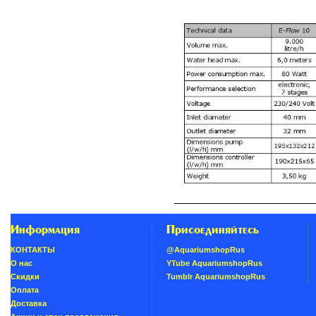
Информация
Присоединяйтесь
КОНТАКТЫ
@AquariumshopRus
О нас
YTube AquariumshopRus
Скидки
Tumblr AquariumshopRus
Oплатa
Доставка