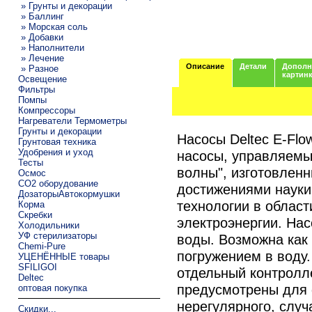
» Грунты и декорации
» Баллинг
» Морская соль
» Добавки
» Наполнители
» Лечение
Описание
Детали
Дополн
» Разное
картин
Освещение
Фильтры
Помпы
Компрессоры
Нагреватели Термометры
Грунты и декорации
Насосы Deltec E-Fl
Грунтовая техника
Удобрения и уход
насосы, управляемы
Тесты
волны", изготовлен
Осмос
CO2 оборудование
достижениями науки
ДозаторыАвтокормушки
технологии в облас
Корма
Скребки
электроэнергии. На
Холодильники
УФ стерилизаторы
воды. Возможна как 
Chemi-Pure
погружением в воду
УЦЕНЁННЫЕ товары
SFILIGOI
отдельный контролл
Deltec
предусмотрены для 
оптовая покупка
нерегулярного, слу
Скидки...