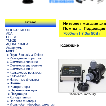
Каталог
Интернет-магазин ак
Помпы
::
Подающие
SFILIGOI МГ+Т5
7000л/ч h7.0м 80Вт
ADA
EHEIM
TUNZE
AQUATRONICA
Подающие
Аквариумы
МОРЕ
» Royal Exclusiv & Deltec
» Разведение Кораллов
» Скиммеры внешние
» Скиммеры внутренние
» Скиммеры Мини
» Кальциевые реакторы
» Kalkwasser
» Нитратные фильтры
» Помпы
» Контроллеры
» Перемешивающие
» Подающие
Увеличить картинку
» Холодильники
» Пеллетс фильтры
» Угольно/антифосфат. фильтры