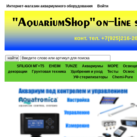
Интернет-магазин аквариумного оборудования
Войти
конт. тел. +7(925)216-
SFILIGOI МГ+Т5
EHEIM
TUNZE
Аквариумы
МОРЕ
Освеще
декорации
Грунтовая техника
Удобрения и уход
Тесты
Осмос
УФ стерилизаторы
Chemi-Pure