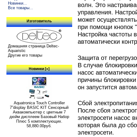
Новинки...
волн. Это настраив
Все товары...
управления. Настро
может осуществлять
Изготовитель
при помощи кнопок "
Настройка частоты 
автоматически конт
Домашняя страница Deltec-
Aquaristic
Другие его товары
Защита от перегрузо
В случае блокировк
Новинки [»]
насос автоматическ
причины блокировки 
он запустится автом
Сбой электропитания
Aquatronica Touch Controller
7”display BASIC KIT Сенсорный
После сбоя электро
Аквакомпьютер с цветным 7
электросети насос в
дюйм дисплеем Базовый Набор
Плюс 5 комплектующих.
которая была до сбо
58,880.00руб.
электросети.