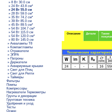
» 8 Вт 30.0 см
» 24 Вт 43.8 см*
» 24 Вт 55.0 см
» 28 Вт 59.0 см*
» 35 Вт 74.2 см*
» 39 Вт 85.0 см
» 45 Вт 89.5 см*
» 54 Вт 104.7 см*
» 54 Вт 115.0 см
Описание
Детали
Также
» 54 Вт 120.0 см*
покупа
» 80 Вт 145.0 см
» Аквалампы T8
» Компактлампы
» Отражатели
Технические характерис
» ЭПРА
» Патроны
» Держатели
» Аквариумные крышки
24
-
-
-
16
55
» Свет для Птиц
» Свет для Репти
» Таймеры
Фильтры
Помпы
Компрессоры
Нагреватели Термометры
Грунты и декорации
Грунтовая техника
Удобрения и уход
Тесты
Осмос