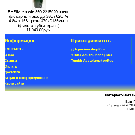
EHEIM classic 350 2215020 внеш.
фильтр для акв. до 350л 620л/ч
4.8/4л 15Вт разм.370хD185мм. +
(фильтр. губки, краны)
11,040.00руб.
Информация
Присоединяйтесь
КОНТАКТЫ
@AquariumshopRus
О нас
YTube AquariumshopRus
Скидки
Tumblr AquariumshopRus
Oплатa
Доставка
Акции и спец предложения
Карта сайта
Интернет-магаз
Ваш IP
Copyright © 2026
г.Мо