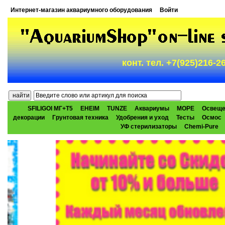
Интернет-магазин аквариумного оборудования
Войти
конт. тел. +7(925)216-
SFILIGOI МГ+Т5
EHEIM
TUNZE
Аквариумы
МОРЕ
Освеще
декорации
Грунтовая техника
Удобрения и уход
Тесты
Осмос
УФ стерилизаторы
Chemi-Pure