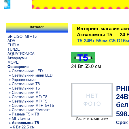
Каталог
Интернет-магазин ак
Аквалампы T5
::
24 
SFILIGOI МГ+Т5
T5 24Вт 55см G5 D16
ADA
EHEIM
TUNZE
AQUATRONICA
Аквариумы
МОРЕ
24 Вт 55.0 см
Освещение
» Светильники LED
» Светильники мини LED
» Управляемые
» Светильники T8
PHI
» Светильники T5
» Светильники МГ
24В
» Светильники МГ+T8
» Светильники МГ+T5
бел
» Светильники МГ+T5+T5
» Светильники Компакт
598
» Разные T5 и T8
» МГ Лампы
Увеличить картинку
Срок
» Аквалампы T5
» 6 Вт 22.5 см