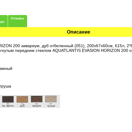
Отзывы
ают
Описание
ON 200 аквариум, дуб отбеленный (051), 200х67х60см, 615л, 2*8
огнутым передним стеклом AQUATLANTIS EVASION HORIZON 200 о
рамный
/груша