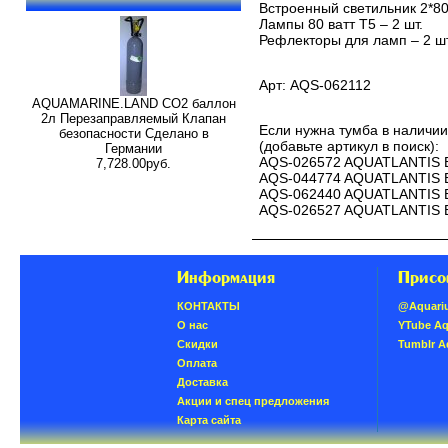
Встроенный светильник 2*80 
Лампы 80 ватт Т5 – 2 шт.
Рефлекторы для ламп – 2 шт
Арт: AQS-062112
AQUAMARINE.LAND CO2 баллон
2л Перезаправляемый Клапан
Если нужна тумба в наличи
безопасности Сделано в
(добавьте артикул в поиск):
Германии
AQS-026572 AQUATLANTIS E
7,728.00руб.
AQS-044774 AQUATLANTIS E
AQS-062440 AQUATLANTIS E
AQS-026527 AQUATLANTIS E
Информация
Присо
КОНТАКТЫ
@Aquari
О нас
YTube A
Скидки
Tumblr 
Oплатa
Доставка
Акции и спец предложения
Карта сайта