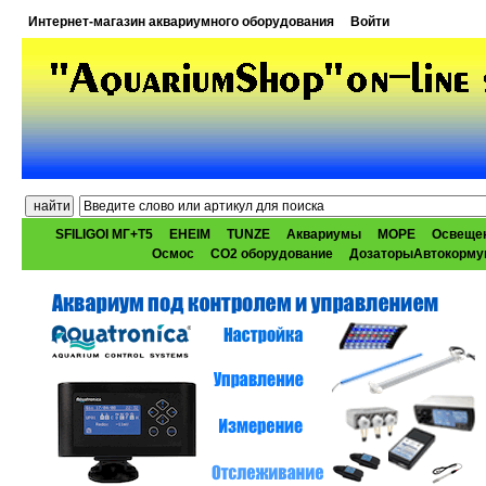
Интернет-магазин аквариумного оборудования
Войти
SFILIGOI МГ+Т5
EHEIM
TUNZE
Аквариумы
МОРЕ
Освеще
Осмос
CO2 оборудование
ДозаторыАвтокорму