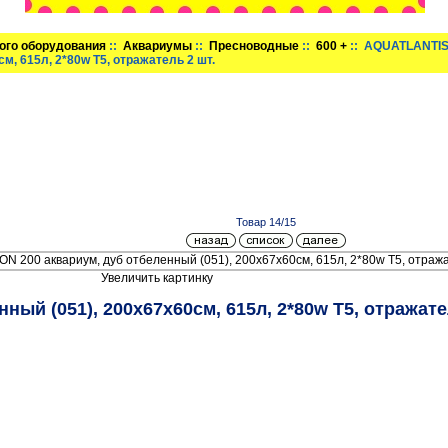
ого оборудования
::
Аквариумы
::
Пресноводные
::
600 +
:: AQUATLANTIS
м, 615л, 2*80w T5, отражатель 2 шт.
Товар 14/15
Увеличить картинку
ный (051), 200х67х60см, 615л, 2*80w T5, отражате