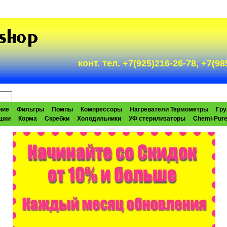
конт. тел. +7(925)216-26-78, +7(
ние
Фильтры
Помпы
Компрессоры
Нагреватели Термометры
Гру
шки
Корма
Скребки
Холодильники
УФ стерилизаторы
Chemi-Pur