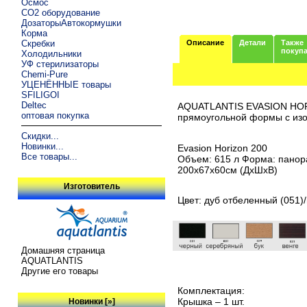
Осмос
CO2 оборудование
ДозаторыАвтокормушки
Корма
Скребки
Описание
Детали
Также
покуп
Холодильники
УФ стерилизаторы
Chemi-Pure
УЦЕНЁННЫЕ товары
SFILIGOI
Deltec
AQUATLANTIS EVASION HORIZ
оптовая покупка
прямоугольной формы с из
Скидки...
Новинки...
Evasion Horizon 200
Все товары...
Объем: 615 л Форма: пано
200х67х60см (ДхШхВ)
Изготовитель
Цвет: дуб отбеленный (051)
Домашняя страница
AQUATLANTIS
Другие его товары
Комплектация:
Крышка – 1 шт.
Новинки [»]