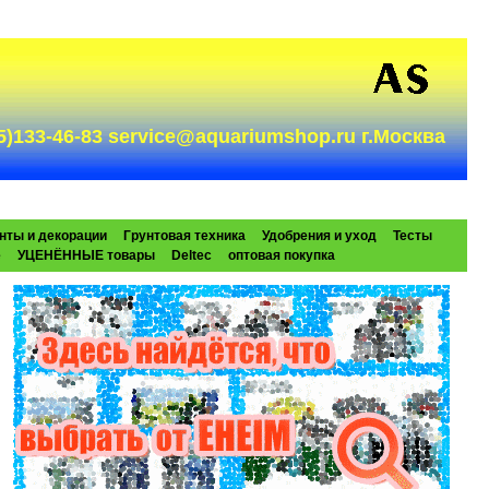
985)133-46-83 service@aquariumshop.ru г.Москва
нты и декорации
Грунтовая техника
Удобрения и уход
Тесты
e
УЦЕНЁННЫЕ товары
Deltec
оптовая покупка