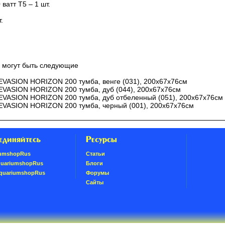
ватт Т5 – 1 шт.
.
и могут быть следующие
VASION HORIZON 200 тумба, венге (031), 200х67х76см
VASION HORIZON 200 тумба, дуб (044), 200х67х76см
VASION HORIZON 200 тумба, дуб отбеленный (051), 200х67х76см
VASION HORIZON 200 тумба, черный (001), 200х67х76см
единяйтесь
Ресурсы
umshopRus
Статьи
quariumshopRus
Блоги
AquariumshopRus
Форумы
Сайты