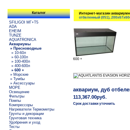
Каталог
Интернет-магазин аквариумн
отбеленный (051), 200х67х60с
SFILIGOI МГ+Т5
ADA
EHEIM
TUNZE
AQUATRONICA
Аквариумы
» Пресноводные
» 10-60л
» 60-100л
600 +
» 100-400л
» 400-600л
» 600 +
» Морские
» Тумбы
» Аксессуары
МОРЕ
аквариум, дуб отбелен
Освещение
Фильтры
113,367.00руб.
Помпы
Срок доставки уточнить
Компрессоры
Нагреватели Термометры
Грунты и декорации
Грунтовая техника
Удобрения и уход
Тесты