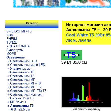
Каталог
Интернет-магазин ак
Аквалампы T5
::
39 
SFILIGOI МГ+Т5
Cool White T5 39Вт 
ADA
EHEIM
люм. лампа
TUNZE
AQUATRONICA
Аквариумы
МОРЕ
Освещение
» Светильники LED
39 Вт 85.0 см
» Светильники мини LED
» Управляемые
» Светильники T8
» Светильники T5
» Светильники МГ
» Светильники МГ+T8
» Светильники МГ+T5
» Светильники МГ+T5+T5
» Светильники Компакт
» Разные T5 и T8
» МГ Лампы
» Аквалампы T5
» 6 Вт 22.5 см
Увеличить картинку