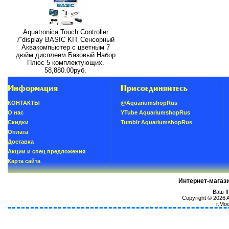
Aquatronica Touch Controller
7”display BASIC KIT Сенсорный
Аквакомпьютер с цветным 7
дюйм дисплеем Базовый Набор
Плюс 5 комплектующих.
58,880.00руб.
Информация
Присоединяйтесь
КОНТАКТЫ
@AquariumshopRus
О нас
YTube AquariumshopRus
Скидки
Tumblr AquariumshopRus
Oплатa
Доставка
Акции и спец предложения
Карта сайта
Интернет-магаз
Ваш IP
Copyright © 2026
г.Мо