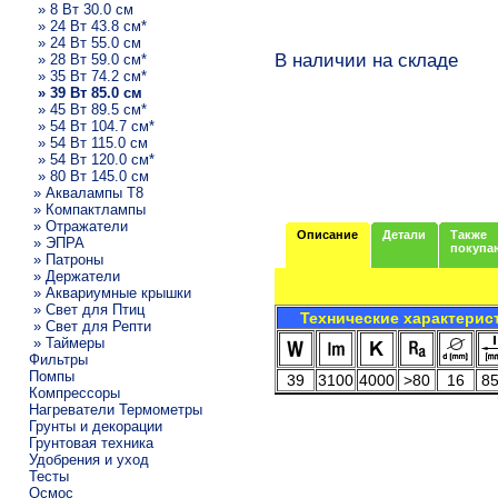
» 8 Вт 30.0 см
» 24 Вт 43.8 см*
» 24 Вт 55.0 см
В наличии на складе
» 28 Вт 59.0 см*
» 35 Вт 74.2 см*
» 39 Вт 85.0 см
» 45 Вт 89.5 см*
» 54 Вт 104.7 см*
» 54 Вт 115.0 см
» 54 Вт 120.0 см*
» 80 Вт 145.0 см
» Аквалампы T8
» Компактлампы
» Отражатели
Описание
Детали
Также
» ЭПРА
покупа
» Патроны
» Держатели
» Аквариумные крышки
» Свет для Птиц
Технические характерис
» Свет для Репти
» Таймеры
Фильтры
Помпы
39
3100
4000
>80
16
8
Компрессоры
Нагреватели Термометры
Грунты и декорации
Грунтовая техника
Удобрения и уход
Тесты
Осмос