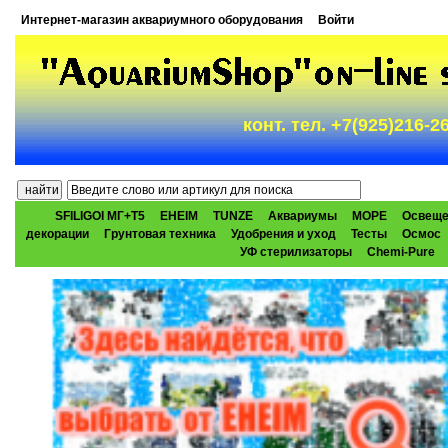
Интернет-магазин аквариумного оборудования
Войти
конт. тел. +7(925)216-
SFILIGOI МГ+Т5
EHEIM
TUNZE
Аквариумы
МОРЕ
Освеще
декорации
Грунтовая техника
Удобрения и уход
Тесты
Осмос
УФ стерилизаторы
Chemi-Pure