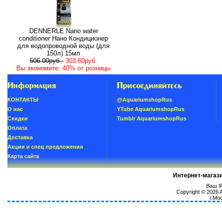
DENNERLE Nano water
conditioner Нано Кондиционер
для водопроводной воды (для
150л) 15мл
506.00руб.
303.60руб.
Вы экономите: 40% от розницы
Информация
Присоединяйтесь
КОНТАКТЫ
@AquariumshopRus
О нас
YTube AquariumshopRus
Скидки
Tumblr AquariumshopRus
Oплатa
Доставка
Акции и спец предложения
Карта сайта
Интернет-магаз
Ваш IP
Copyright © 2026
г.Мо