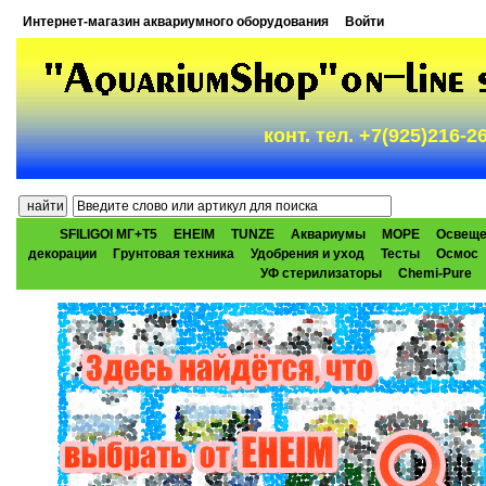
Интернет-магазин аквариумного оборудования
Войти
конт. тел. +7(925)216-
SFILIGOI МГ+Т5
EHEIM
TUNZE
Аквариумы
МОРЕ
Освеще
декорации
Грунтовая техника
Удобрения и уход
Тесты
Осмос
УФ стерилизаторы
Chemi-Pure