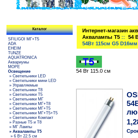
Каталог
Интернет-магазин ак
Аквалампы T5
::
54 
SFILIGOI МГ+Т5
54Вт 115см G5 D16мм
ADA
EHEIM
TUNZE
AQUATRONICA
Аквариумы
МОРЕ
54 Вт 115.0 см
Освещение
» Светильники LED
» Светильники мини LED
» Управляемые
» Светильники T8
OS
» Светильники T5
» Светильники МГ
54
» Светильники МГ+T8
» Светильники МГ+T5
лю
» Светильники МГ+T5+T5
» Светильники Компакт
1,2
» Разные T5 и T8
» МГ Лампы
Срок
» Аквалампы T5
» 6 Вт 22.5 см