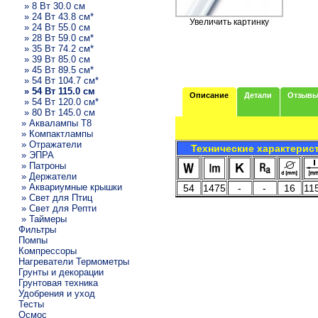
» 8 Вт 30.0 см
» 24 Вт 43.8 см*
Увеличить картинку
» 24 Вт 55.0 см
» 28 Вт 59.0 см*
» 35 Вт 74.2 см*
» 39 Вт 85.0 см
» 45 Вт 89.5 см*
» 54 Вт 104.7 см*
» 54 Вт 115.0 см
Описание
Детали
Отзыв
» 54 Вт 120.0 см*
» 80 Вт 145.0 см
» Аквалампы T8
» Компактлампы
» Отражатели
Технические характерис
» ЭПРА
» Патроны
» Держатели
» Аквариумные крышки
54
1475
-
-
16
11
» Свет для Птиц
» Свет для Репти
» Таймеры
Фильтры
Помпы
Компрессоры
Нагреватели Термометры
Грунты и декорации
Грунтовая техника
Удобрения и уход
Тесты
Осмос