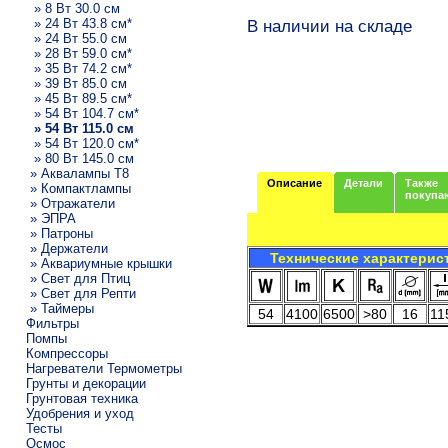
» 8 Вт 30.0 см
» 24 Вт 43.8 см*
В наличии на складе
» 24 Вт 55.0 см
» 28 Вт 59.0 см*
» 35 Вт 74.2 см*
» 39 Вт 85.0 см
» 45 Вт 89.5 см*
» 54 Вт 104.7 см*
» 54 Вт 115.0 см
» 54 Вт 120.0 см*
» 80 Вт 145.0 см
» Аквалампы T8
Описание
Детали
Также
» Компактлампы
покупа
» Отражатели
» ЭПРА
» Патроны
» Держатели
Технические характерис
» Аквариумные крышки
» Свет для Птиц
» Свет для Репти
» Таймеры
54
4100
6500
>80
16
11
Фильтры
Помпы
Компрессоры
Нагреватели Термометры
Грунты и декорации
Грунтовая техника
Удобрения и уход
Тесты
Осмос