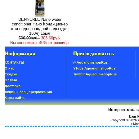
DENNERLE Nano water
conditioner Нано Кондиционер
для водопроводной воды (для
150л) 15мл
506.00руб.
303.60руб.
Вы экономите: 40% от розницы
Информация
Присоединяйтесь
КОНТАКТЫ
@AquariumshopRus
О нас
YTube AquariumshopRus
Скидки
Tumblr AquariumshopRus
Oплатa
Доставка
Акции и спец предложения
Карта сайта
Интернет-магаз
Ваш IP
Copyright © 2026
г.Мо