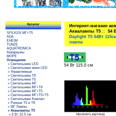
Каталог
Интернет-магазин ак
Аквалампы T5
::
54 
SFILIGOI МГ+Т5
Daylight T5 54Вт 115
ADA
EHEIM
лампа
TUNZE
AQUATRONICA
Аквариумы
МОРЕ
Освещение
» Светильники LED
54 Вт 115.0 см
» Светильники мини LED
» Управляемые
» Светильники T8
» Светильники T5
» Светильники МГ
» Светильники МГ+T8
» Светильники МГ+T5
» Светильники МГ+T5+T5
» Светильники Компакт
» Разные T5 и T8
» МГ Лампы
» Аквалампы T5
» 6 Вт 22.5 см
Увеличить картинку