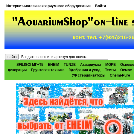
Интернет-магазин аквариумного оборудования
Войти
конт. тел. +7(925)216-
SFILIGOI МГ+Т5
EHEIM
TUNZE
Аквариумы
МОРЕ
Освеще
декорации
Грунтовая техника
Удобрения и уход
Тесты
Осмос
УФ стерилизаторы
Chemi-Pure