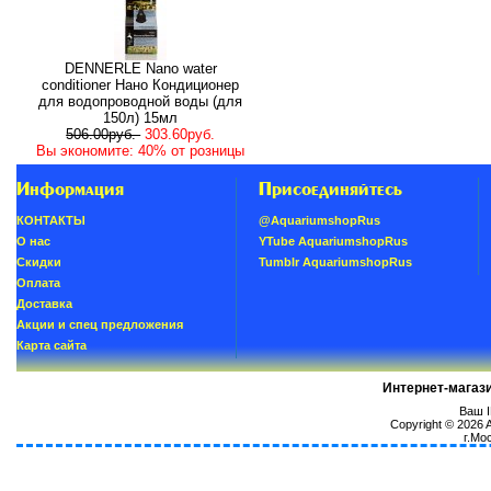
DENNERLE Nano water
conditioner Нано Кондиционер
для водопроводной воды (для
150л) 15мл
506.00руб.
303.60руб.
Вы экономите: 40% от розницы
Информация
Присоединяйтесь
КОНТАКТЫ
@AquariumshopRus
О нас
YTube AquariumshopRus
Скидки
Tumblr AquariumshopRus
Oплатa
Доставка
Акции и спец предложения
Карта сайта
Интернет-магаз
Ваш I
Copyright © 2026
г.Мо