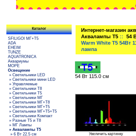
Каталог
Интернет-магазин ак
Аквалампы T5
::
54 
SFILIGOI МГ+Т5
Warm White T5 54Вт 
ADA
EHEIM
лампа
TUNZE
AQUATRONICA
Аквариумы
МОРЕ
Освещение
» Светильники LED
54 Вт 115.0 см
» Светильники мини LED
» Управляемые
» Светильники T8
» Светильники T5
» Светильники МГ
» Светильники МГ+T8
» Светильники МГ+T5
» Светильники МГ+T5+T5
» Светильники Компакт
» Разные T5 и T8
» МГ Лампы
» Аквалампы T5
» 6 Вт 22.5 см
Увеличить картинку