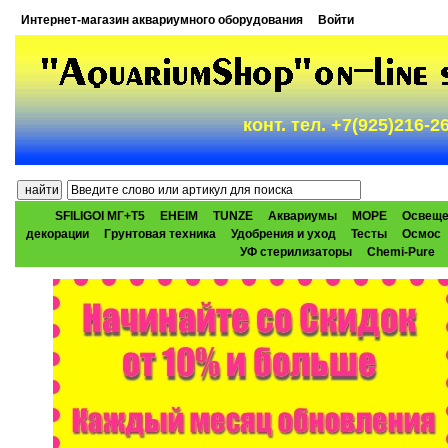
Интернет-магазин аквариумного оборудования
Войти
конт. тел. +7(925)216-
SFILIGOI МГ+Т5
EHEIM
TUNZE
Аквариумы
МОРЕ
Освеще
декорации
Грунтовая техника
Удобрения и уход
Тесты
Осмос
УФ стерилизаторы
Chemi-Pure