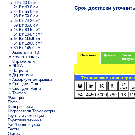
» 8 Вт 30.0 см
» 24 Вт 43.8 см*
Срок доставки уточнит
» 24 Вт 55.0 см
» 28 Вт 59.0 см*
» 35 Вт 74.2 см*
» 39 Вт 85.0 см
» 45 Вт 89.5 см*
» 54 Вт 104.7 см*
» 54 Вт 115.0 см
» 54 Вт 120.0 см*
» 80 Вт 145.0 см
» Аквалампы T8
Описание
Детали
Также
» Компактлампы
покупа
» Отражатели
» ЭПРА
» Патроны
» Держатели
Технические характерис
» Аквариумные крышки
» Свет для Птиц
» Свет для Репти
» Таймеры
54
4450
3000
>80
16
11
Фильтры
Помпы
Компрессоры
Нагреватели Термометры
Грунты и декорации
Грунтовая техника
Удобрения и уход
Тесты
Осмос