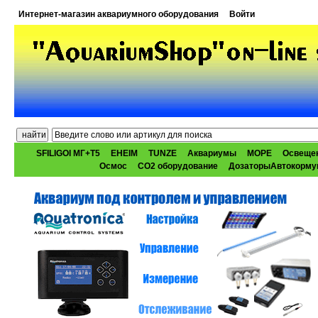
Интернет-магазин аквариумного оборудования
Войти
SFILIGOI МГ+Т5
EHEIM
TUNZE
Аквариумы
МОРЕ
Освеще
Осмос
CO2 оборудование
ДозаторыАвтокорму