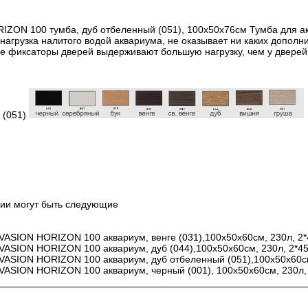
ON 100 тумба, дуб отбеленный (051), 100х50х76см Тумба для а
 нагрузка налитого водой аквариума, не оказывает ни каких допол
е фиксаторы дверей выдерживают большую нагрузку, чем у дверей
 (051)
чии могут быть следующие
SION HORIZON 100 аквариум, венге (031),100х50х60см, 230л, 2*4
SION HORIZON 100 аквариум, дуб (044),100х50х60см, 230л, 2*45w
SION HORIZON 100 аквариум, дуб отбеленный (051),100х50х60см,
SION HORIZON 100 аквариум, черный (001), 100х50х60см, 230л, 2*