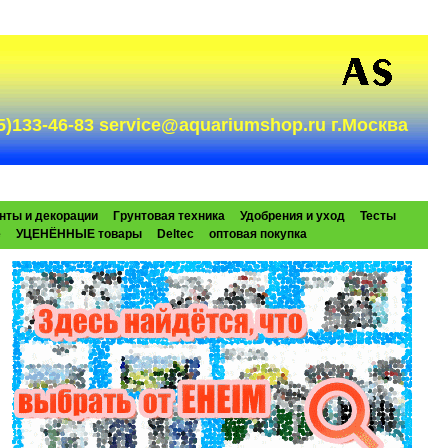
985)133-46-83 service@aquariumshop.ru г.Москва
нты и декорации
Грунтовая техника
Удобрения и уход
Тесты
e
УЦЕНЁННЫЕ товары
Deltec
оптовая покупка