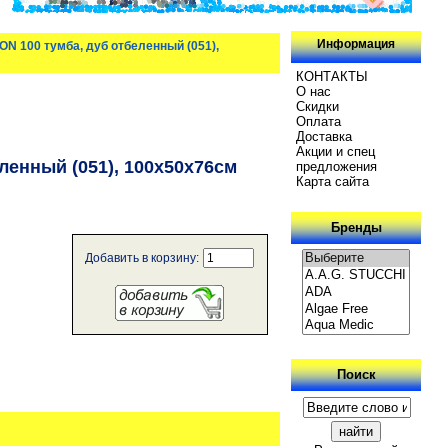
Информация
N 100 тумба, дуб отбеленный (051),
КОНТАКТЫ
О нас
Скидки
Oплатa
Доставка
Акции и спец
енный (051), 100х50х76см
предложения
Карта сайта
Бренды
Добавить в корзину:
Поиск