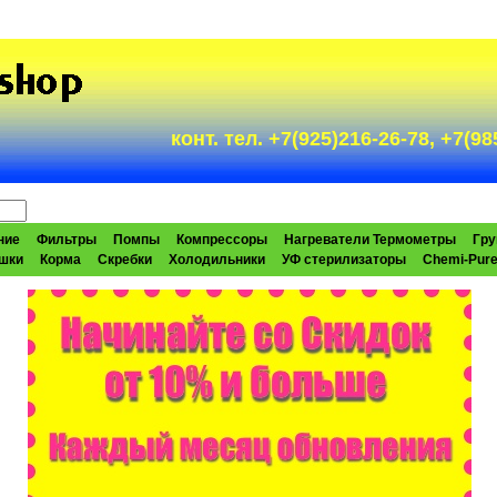
конт. тел. +7(925)216-26-78, +7(
ние
Фильтры
Помпы
Компрессоры
Нагреватели Термометры
Гру
шки
Корма
Скребки
Холодильники
УФ стерилизаторы
Chemi-Pur