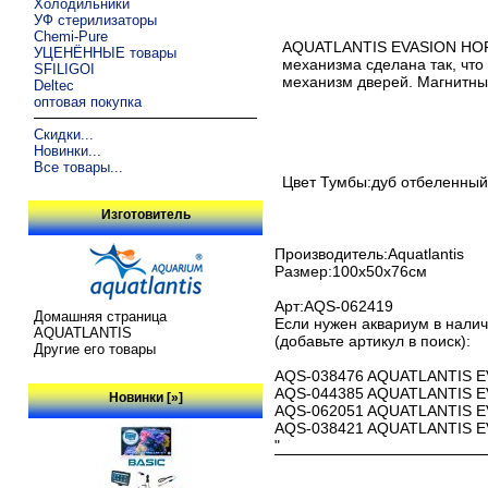
Холодильники
УФ стерилизаторы
Chemi-Pure
AQUATLANTIS EVASION HORIZ
УЦЕНЁННЫЕ товары
механизма сделана так, что
SFILIGOI
механизм дверей. Магнитны
Deltec
оптовая покупка
Скидки...
Новинки...
Все товары...
Цвет Тумбы:дуб отбеленный
Изготовитель
Производитель:Aquatlantis
Размер:100х50х76см
Арт:AQS-062419
Домашняя страница
Если нужен аквариум в нали
AQUATLANTIS
(добавьте артикул в поиск):
Другие его товары
AQS-038476 AQUATLANTIS EVA
AQS-044385 AQUATLANTIS EVA
Новинки [»]
AQS-062051 AQUATLANTIS EVA
AQS-038421 AQUATLANTIS EVA
"