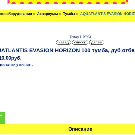
ого оборудования
::
Аквариумы
::
Тумбы
:: AQUATLANTIS EVASION HORIZO
Товар 110/203
ATLANTIS EVASION HORIZON 100 тумба, дуб отбел
19.00руб.
доставки уточнить
ы
Описание