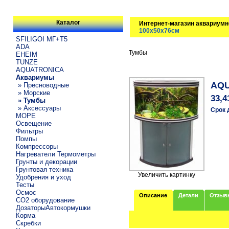
Каталог
Интернет-магазин аквариумн
100х50х76см
SFILIGOI МГ+Т5
ADA
Тумбы
EHEIM
TUNZE
AQUATRONICA
Аквариумы
AQU
» Пресноводные
» Морские
33,4
» Тумбы
» Аксессуары
Срок 
МОРЕ
Освещение
Фильтры
Помпы
Компрессоры
Нагреватели Термометры
Грунты и декорации
Грунтовая техника
Увеличить картинку
Удобрения и уход
Тесты
Осмос
Описание
Детали
Отзыв
CO2 оборудование
ДозаторыАвтокормушки
Корма
Скребки