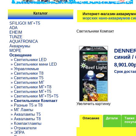
Каталог
Интернет-магазин аквариумн
морских нано-аквариумов син
SFILIGOI МГ+Т5
ADA
Светильники Компакт
EHEIM
TUNZE
AQUATRONICA
Аквариумы
DENNERL
МОРЕ
Освещение
синий /
» Светильники LED
» Светильники мини LED
8,901.00
» Управляемые
Срок доста
» Светильники T8
» Светильники T5
» Светильники МГ
» Светильники МГ+T8
» Светильники МГ+T5
» Светильники МГ+T5+T5
» Светильники Компакт
Увеличить картинку
» Разные T5 и T8
» МГ Лампы
» Аквалампы T5
Описание
Детали
Также
» Аквалампы T8
покуп
» Компактлампы
» Отражатели
» ЭПРА