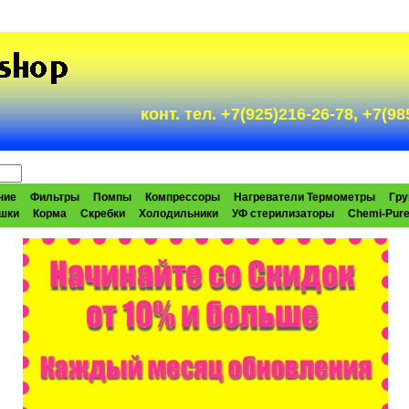
конт. тел. +7(925)216-26-78, +7(
ние
Фильтры
Помпы
Компрессоры
Нагреватели Термометры
Гру
шки
Корма
Скребки
Холодильники
УФ стерилизаторы
Chemi-Pur