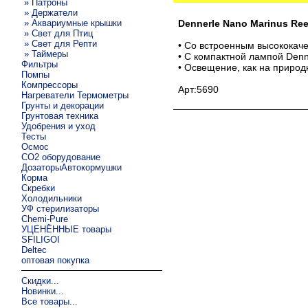
» Патроны
» Держатели
» Аквариумные крышки
Dennerle Nano Marinus Ree
» Свет для Птиц
» Свет для Репти
• Со встроенным высококач
» Таймеры
• С компактной лампой Denne
Фильтры
• Освещение, как на приро
Помпы
Компрессоры
Арт:5690
Нагреватели Термометры
Грунты и декорации
Грунтовая техника
Удобрения и уход
Тесты
Осмос
CO2 оборудование
ДозаторыАвтокормушки
Корма
Скребки
Холодильники
УФ стерилизаторы
Chemi-Pure
УЦЕНЁННЫЕ товары
SFILIGOI
Deltec
оптовая покупка
Скидки...
Новинки...
Все товары...