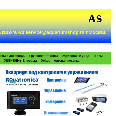
985)133-46-83 service@aquariumshop.ru г.Москва
нты и декорации
Грунтовая техника
Удобрения и уход
Тесты
e
УЦЕНЁННЫЕ товары
Deltec
оптовая покупка