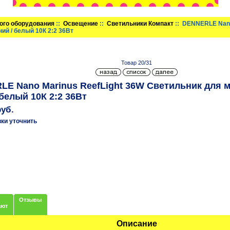
ого оборудования
::
Освещение
::
Светильники Компакт
:: DENNERLE Nano
ий / белый 10К 2:2 36Вт
Товар 20/31
E Nano Marinus ReefLight 36W Светильник для 
 белый 10К 2:2 36Вт
руб.
вки уточнить
Отзывы
ают
Описание