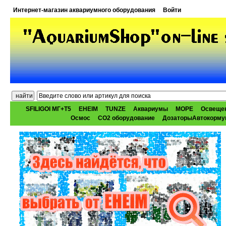
Интернет-магазин аквариумного оборудования
Войти
SFILIGOI МГ+Т5
EHEIM
TUNZE
Аквариумы
МОРЕ
Освеще
Осмос
CO2 оборудование
ДозаторыАвтокорму