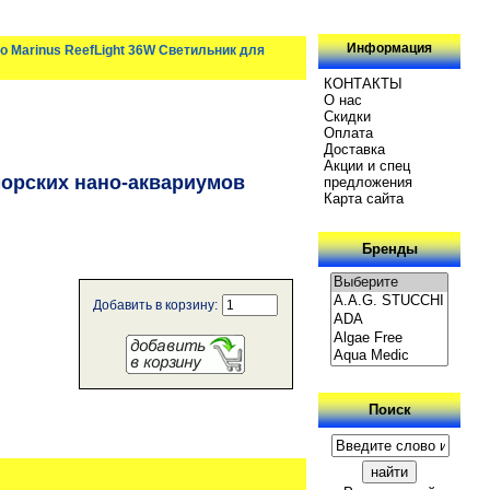
Информация
 Marinus ReefLight 36W Светильник для
КОНТАКТЫ
О нас
Скидки
Oплатa
Доставка
Акции и спец
морских нано-аквариумов
предложения
Карта сайта
Бренды
Добавить в корзину:
Поиск