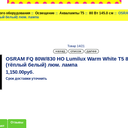
ого оборудования
::
Освещение
::
Аквалампы T5
::
80 Вт 145.0 см
:: OSRA
лый белый) люм. лампа
Товар 14/21
OSRAM FQ 80W/830 HO Lumilux Warm White T5 
(тёплый белый) люм. лампа
1,150.00руб.
Срок доставки уточнить
Отзывы
ают