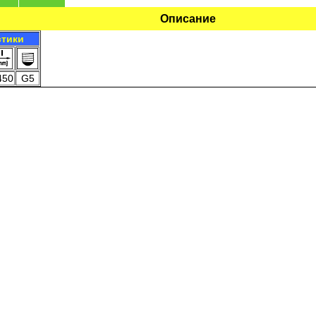
Описание
стики
450
G5