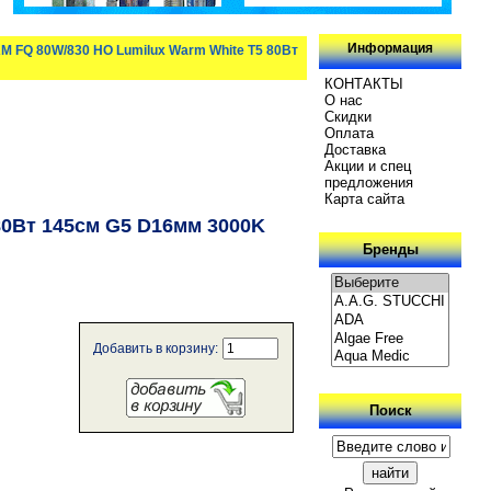
Информация
M FQ 80W/830 HO Lumilux Warm White T5 80Вт
КОНТАКТЫ
О нас
Скидки
Oплатa
Доставка
Акции и спец
предложения
Карта сайта
80Вт 145см G5 D16мм 3000K
Бренды
Добавить в корзину:
Поиск