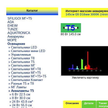
Каталог
Интернет-магазин аквариумн
145см G5 D16мм 3000K (тёп
SFILIGOI МГ+Т5
ADA
EHEIM
TUNZE
AQUATRONICA
80 Вт 145.0 см
Аквариумы
МОРЕ
Освещение
» Светильники LED
» Светильники мини LED
» Управляемые
» Светильники T8
» Светильники T5
» Светильники МГ
» Светильники МГ+T8
» Светильники МГ+T5
» Светильники МГ+T5+T5
Увеличить картинку
» Светильники Компакт
» Разные T5 и T8
» МГ Лампы
» Аквалампы T5
» 6 Вт 22.5 см
» 8 Вт 30.0 см
» 24 Вт 43.8 см*
Описание
Детали
Также
» 24 Вт 55.0 см
покуп