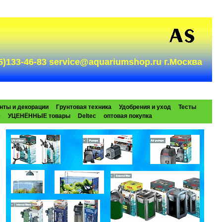
985)133-46-83 service@aquariumshop.ru г.Москва
нты и декорации
Грунтовая техника
Удобрения и уход
Тесты
e
УЦЕНЁННЫЕ товары
Deltec
оптовая покупка