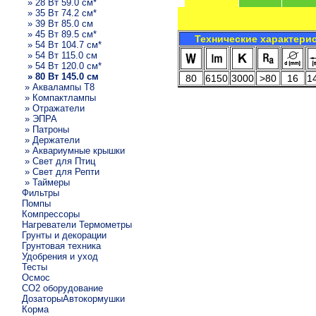
» 28 Вт 59.0 см*
» 35 Вт 74.2 см*
» 39 Вт 85.0 см
» 45 Вт 89.5 см*
Технические характери
» 54 Вт 104.7 см*
» 54 Вт 115.0 см
» 54 Вт 120.0 см*
» 80 Вт 145.0 см
80
6150
3000
>80
16
1
» Аквалампы T8
» Компактлампы
» Отражатели
» ЭПРА
» Патроны
» Держатели
» Аквариумные крышки
» Свет для Птиц
» Свет для Репти
» Таймеры
Фильтры
Помпы
Компрессоры
Нагреватели Термометры
Грунты и декорации
Грунтовая техника
Удобрения и уход
Тесты
Осмос
CO2 оборудование
ДозаторыАвтокормушки
Корма