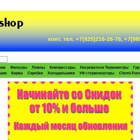
конт. тел. +7(925)216-26-78, +7(
ние
Фильтры
Помпы
Компрессоры
Нагреватели Термометры
Гру
шки
Корма
Скребки
Холодильники
УФ стерилизаторы
Chemi-Pur