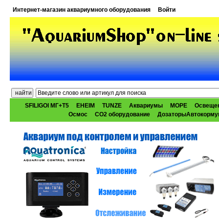
Интернет-магазин аквариумного оборудования
Войти
SFILIGOI МГ+Т5
EHEIM
TUNZE
Аквариумы
МОРЕ
Освеще
Осмос
CO2 оборудование
ДозаторыАвтокорму