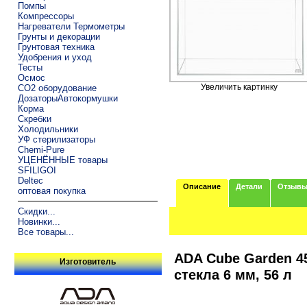
Помпы
Компрессоры
Нагреватели Термометры
Грунты и декорации
Грунтовая техника
Удобрения и уход
Тесты
Осмос
Увеличить картинку
CO2 оборудование
ДозаторыАвтокормушки
Корма
Скребки
Холодильники
УФ стерилизаторы
Chemi-Pure
УЦЕНЁННЫЕ товары
SFILIGOI
Deltec
Описание
Детали
Отзыв
оптовая покупка
Скидки...
Новинки...
Все товары...
ADA Cube Garden 45
Изготовитель
стекла 6 мм, 56 л