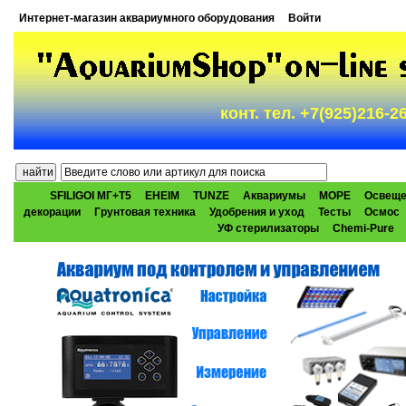
Интернет-магазин аквариумного оборудования
Войти
конт. тел. +7(925)216-
SFILIGOI МГ+Т5
EHEIM
TUNZE
Аквариумы
МОРЕ
Освеще
декорации
Грунтовая техника
Удобрения и уход
Тесты
Осмос
УФ стерилизаторы
Chemi-Pure