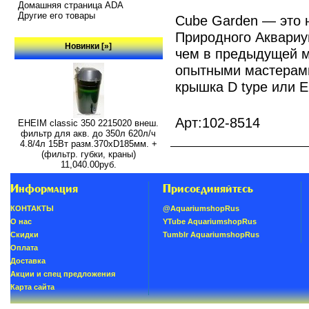
Домашняя страница ADA
Другие его товары
Cube Garden — это 
Природного Аквариу
Новинки [»]
чем в предыдущей м
опытными мастерами
крышка D type или E 
Арт:102-8514
EHEIM classic 350 2215020 внеш.
фильтр для акв. до 350л 620л/ч
4.8/4л 15Вт разм.370хD185мм. +
(фильтр. губки, краны)
11,040.00руб.
Информация
Присоединяйтесь
КОНТАКТЫ
@AquariumshopRus
О нас
YTube AquariumshopRus
Скидки
Tumblr AquariumshopRus
Oплатa
Доставка
Акции и спец предложения
Карта сайта