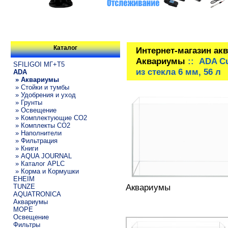
Каталог
Интернет-магазин ак
Аквариумы
:: ADA Cu
SFILIGOI МГ+Т5
из стекла 6 мм, 56 л
ADA
» Аквариумы
» Стойки и тумбы
» Удобрения и уход
» Грунты
» Освещение
» Комплектующие СО2
» Комплекты CO2
» Наполнители
» Фильтрация
» Книги
» AQUA JOURNAL
» Каталог APLC
» Корма и Кормушки
EHEIM
Аквариумы
TUNZE
AQUATRONICA
Аквариумы
МОРЕ
Освещение
Фильтры