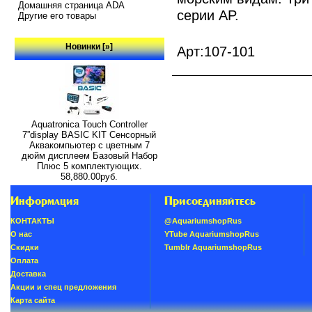
Домашняя страница ADA
серии AP.
Другие его товары
Новинки [»]
Арт:107-101
Aquatronica Touch Controller
7”display BASIC KIT Сенсорный
Аквакомпьютер с цветным 7
дюйм дисплеем Базовый Набор
Плюс 5 комплектующих.
58,880.00руб.
Информация
Присоединяйтесь
КОНТАКТЫ
@AquariumshopRus
О нас
YTube AquariumshopRus
Скидки
Tumblr AquariumshopRus
Oплатa
Доставка
Акции и спец предложения
Карта сайта