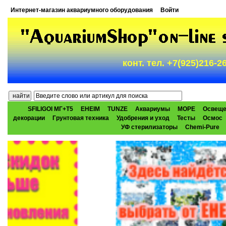
Интернет-магазин аквариумного оборудования
Войти
конт. тел. +7(925)216-
SFILIGOI МГ+Т5
EHEIM
TUNZE
Аквариумы
МОРЕ
Освеще
декорации
Грунтовая техника
Удобрения и уход
Тесты
Осмос
УФ стерилизаторы
Chemi-Pure