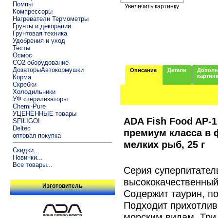
Помпы
Увеличить картинку
Компрессоры
Нагреватели Термометры
Грунты и декорации
Грунтовая техника
Удобрения и уход
Тесты
Осмос
CO2 оборудование
ДозаторыАвтокормушки
Описание
Детали
Дополн
картин
Корма
Скребки
Холодильники
УФ стерилизаторы
Chemi-Pure
УЦЕНЁННЫЕ товары
ADA Fish Food AP-
SFILIGOI
Deltec
премиум класса в 
оптовая покупка
мелких рыб, 25 г
Скидки...
Новинки...
Все товары...
Серия суперпитател
высококачественный
Изготовитель
Содержит таурин, п
Подходит прихотлив
морским видам. Три