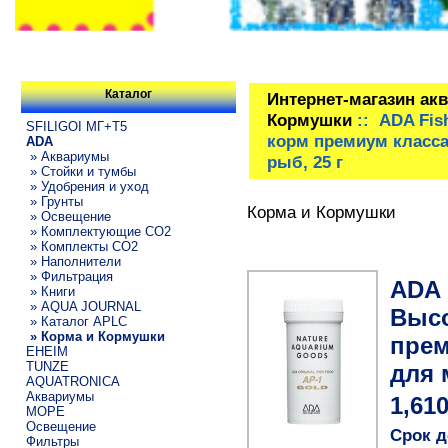
Каталог
Интернет-магазин ак
Кормушки
:: ADA Fis
SFILIGOI МГ+Т5
корм премиум класса
ADA
» Аквариумы
рыб, 25 г
» Стойки и тумбы
» Удобрения и уход
» Грунты
Корма и Кормушки
» Освещение
» Комплектующие СО2
» Комплекты CO2
» Наполнители
» Фильтрация
ADA 
» Книги
» AQUA JOURNAL
Выс
» Каталог APLC
» Корма и Кормушки
прем
EHEIM
TUNZE
для 
AQUATRONICA
Аквариумы
1,61
МОРЕ
Освещение
Срок д
Фильтры