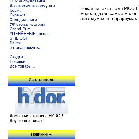
CO2 оборудование
ДозаторыАвтокормушки
Новая линейка помп PICO E
Корма
модели, даже самые малень
Скребки
аквариумах, в террариумах.
Холодильники
УФ стерилизаторы
Chemi-Pure
УЦЕНЁННЫЕ товары
SFILIGOI
Deltec
оптовая покупка
Скидки...
Новинки...
Все товары...
Изготовитель
Домашняя страница HYDOR
Другие его товары
Новинки [»]