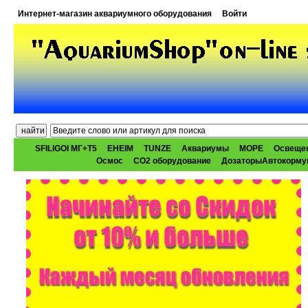
Интернет-магазин аквариумного оборудования
Войти
SFILIGOI МГ+Т5
EHEIM
TUNZE
Аквариумы
МОРЕ
Освеще
Осмос
CO2 оборудование
ДозаторыАвтокорму