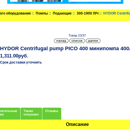
ого оборудования
::
Помпы
::
Подающие
::
300-1900 Л/Ч
:: HYDOR Centrif
Товар 23/37
HYDOR Centrifugal pump PICO 400 минипомпа 400
1,311.00руб.
Срок доставки уточнить
нительные
Также
Отзывы
нки
покупают
Описание