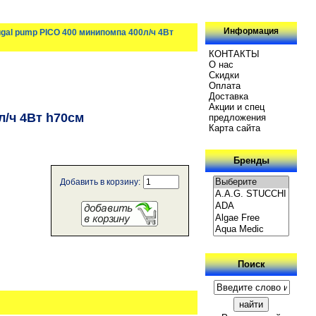
Информация
ugal pump PICO 400 минипомпа 400л/ч 4Вт
КОНТАКТЫ
О нас
Скидки
Oплатa
Доставка
Акции и спец
л/ч 4Вт h70см
предложения
Карта сайта
Бренды
Добавить в корзину:
Поиск