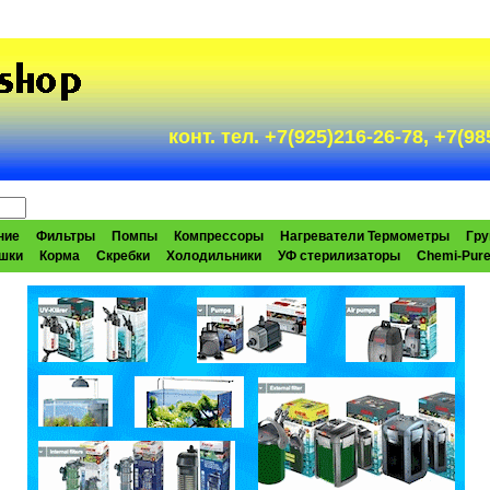
конт. тел. +7(925)216-26-78, +7(
ние
Фильтры
Помпы
Компрессоры
Нагреватели Термометры
Гру
шки
Корма
Скребки
Холодильники
УФ стерилизаторы
Chemi-Pur