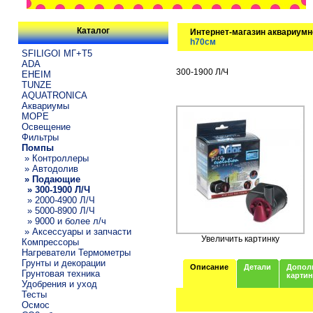
Каталог
Интернет-магазин аквариумн
h70см
SFILIGOI МГ+Т5
ADA
300-1900 Л/Ч
EHEIM
TUNZE
AQUATRONICA
Аквариумы
МОРЕ
Освещение
Фильтры
Помпы
» Контроллеры
» Автодолив
» Подающие
» 300-1900 Л/Ч
» 2000-4900 Л/Ч
» 5000-8900 Л/Ч
» 9000 и более л/ч
» Аксессуары и запчасти
Увеличить картинку
Компрессоры
Нагреватели Термометры
Грунты и декорации
Описание
Детали
Допол
Грунтовая техника
карти
Удобрения и уход
Тесты
Осмос