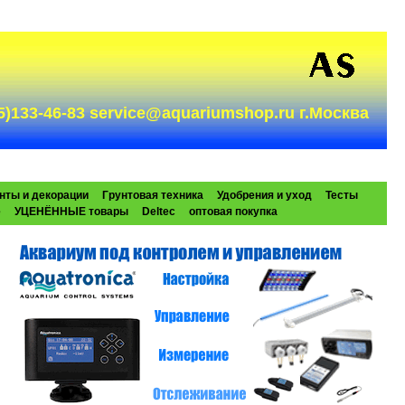
985)133-46-83 service@aquariumshop.ru г.Москва
нты и декорации
Грунтовая техника
Удобрения и уход
Тесты
e
УЦЕНЁННЫЕ товары
Deltec
оптовая покупка