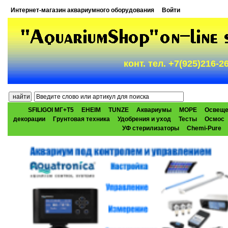
Интернет-магазин аквариумного оборудования
Войти
конт. тел. +7(925)216-
SFILIGOI МГ+Т5
EHEIM
TUNZE
Аквариумы
МОРЕ
Освеще
декорации
Грунтовая техника
Удобрения и уход
Тесты
Осмос
УФ стерилизаторы
Chemi-Pure