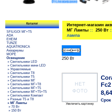
Каталог
Интернет-магазин ак
МГ Лампы
::
250 Вт
:
SFILIGOI МГ+Т5
лампа
ADA
EHEIM
TUNZE
AQUATRONICA
Аквариумы
МОРЕ
250 Вт
Освещение
» Светильники LED
» Светильники мини LED
» Управляемые
» Светильники T8
Cor
» Светильники T5
» Светильники МГ
Fc2
» Светильники МГ+T8
» Светильники МГ+T5
8,6
» Светильники МГ+T5+T5
» Светильники Компакт
» Разные T5 и T8
Срок
» МГ Лампы
Увеличить картинку
» 70 Вт
» 150 Вт