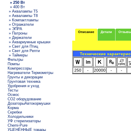
» 250 Вт
» 400 Вт
» Аквалампы T5
» Аквалампы T8
» Компактлампы
» Отражатели
» ЭПРА
Описание
Детали
Отзыв
» Патроны
» Держатели
» Аквариумные крышки
» Свет для Птиц
» Свет для Репти
Технические характерис
» Таймеры
Фильтры
Помпы
Компрессоры
250
-
20000
-
-
Нагреватели Термометры
Грунты и декорации
Грунтовая техника
Удобрения и уход
Тесты
Осмос
CO2 оборудование
ДозаторыАвтокормушки
Корма
Скребки
Холодильники
УФ стерилизаторы
Chemi-Pure
УЦЕНЁННЫЕ товары