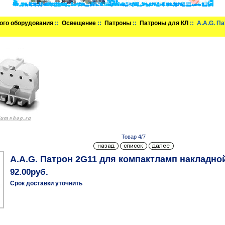
ого оборудования
::
Освещение
::
Патроны
::
Патроны для КЛ
:: A.A.G. П
Товар 4/7
A.A.G. Патрон 2G11 для компактламп накладной 
92.00руб.
Срок доставки уточнить