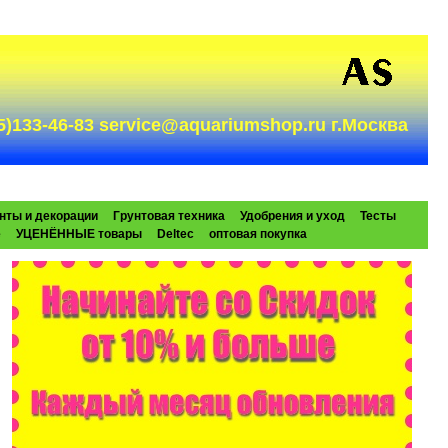
985)133-46-83 service@aquariumshop.ru г.Москва
нты и декорации
Грунтовая техника
Удобрения и уход
Тесты
e
УЦЕНЁННЫЕ товары
Deltec
оптовая покупка