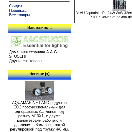
Скидки...
Новинки...
BLAU Aquaristic PL 24W W/W 32см 
Все товары...
7100K компакт. лампа д
Изготовитель
Домашняя страница A.A.G.
STUCCHI
Другие его товары
Новинки [»]
AQUAMARINE.LAND редуктор
СО2 профессиональный для
одноразовых баллонов под
резьбу M10X1, с двумя
манометрами рабочего и
давления в баллоне, тонкой
регулировкой под трубку 4/6 мм,