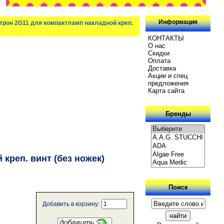
Информация
атрон 2G11 для компактламп накладной креп.
КОНТАКТЫ
О нас
Скидки
Oплатa
Доставка
Акции и спец
предложения
Карта сайта
Бренды
креп. винт (без ножек)
Поиск
Добавить в корзину: