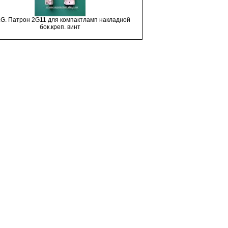
.G. Патрон 2G11 для компактламп накладной
бок.креп. винт