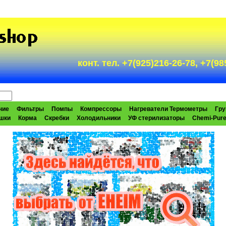
конт. тел. +7(925)216-26-78, +7(
ние
Фильтры
Помпы
Компрессоры
Нагреватели Термометры
Гру
шки
Корма
Скребки
Холодильники
УФ стерилизаторы
Chemi-Pur