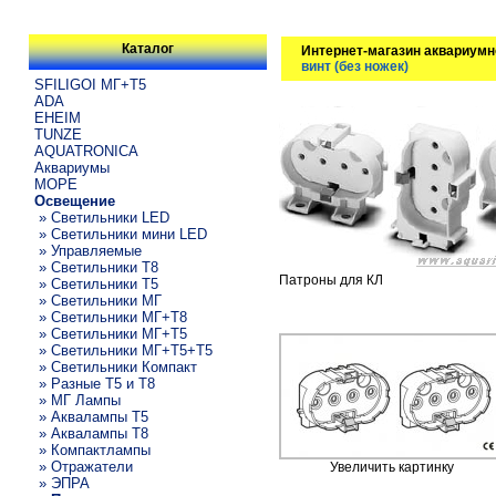
Каталог
Интернет-магазин аквариумн
винт (без ножек)
SFILIGOI МГ+Т5
ADA
EHEIM
TUNZE
AQUATRONICA
Аквариумы
МОРЕ
Освещение
» Светильники LED
» Светильники мини LED
» Управляемые
» Светильники T8
Патроны для КЛ
» Светильники T5
» Светильники МГ
» Светильники МГ+T8
» Светильники МГ+T5
» Светильники МГ+T5+T5
» Светильники Компакт
» Разные T5 и T8
» МГ Лампы
» Аквалампы T5
» Аквалампы T8
» Компактлампы
» Отражатели
Увеличить картинку
» ЭПРА