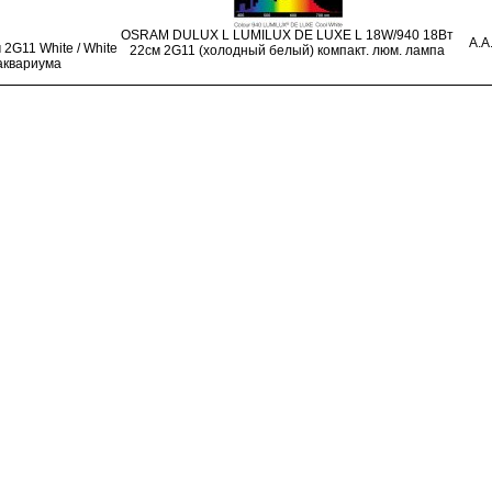
OSRAM DULUX L LUMILUX DE LUXE L 18W/940 18Вт
A.A
2G11 White / White
22см 2G11 (холодный белый) компакт. люм. лампа
/аквариума