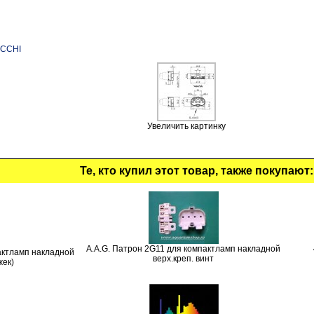
UCCHI
Увеличить картинку
Те, кто купил этот товар, также покупают:
A.A.G. Патрон 2G11 для компактламп накладной
актламп накладной
верх.креп. винт
жек)