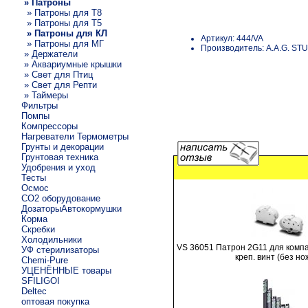
» Патроны
» Патроны для T8
» Патроны для Т5
» Патроны для КЛ
Артикул: 444/VA
» Патроны для МГ
Производитель: A.A.G. ST
» Держатели
» Аквариумные крышки
» Свет для Птиц
» Свет для Репти
» Таймеры
Фильтры
Помпы
Компрессоры
Нагреватели Термометры
Грунты и декорации
Грунтовая техника
Удобрения и уход
Тесты
Осмос
CO2 оборудование
ДозаторыАвтокормушки
Корма
Скребки
Холодильники
VS 36051 Патрон 2G11 для комп
УФ стерилизаторы
креп. винт (без но
Chemi-Pure
УЦЕНЁННЫЕ товары
SFILIGOI
Deltec
оптовая покупка