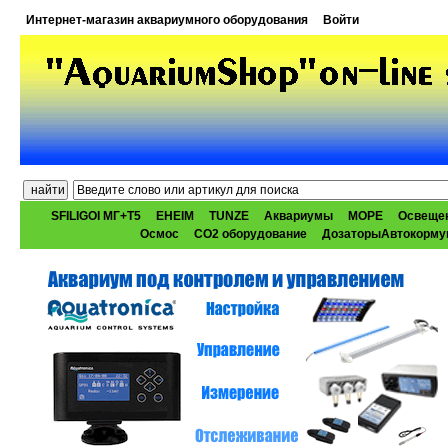
Интернет-магазин аквариумного оборудования
Войти
SFILIGOI МГ+Т5
EHEIM
TUNZE
Аквариумы
МОРЕ
Освеще
Осмос
CO2 оборудование
ДозаторыАвтокорму