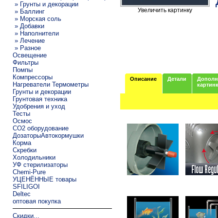
» Грунты и декорации
Увеличить картинку
» Баллинг
» Морская соль
» Добавки
» Наполнители
» Лечение
» Разное
Освещение
Фильтры
Помпы
Компрессоры
Описание
Детали
Дополн
Нагреватели Термометры
картин
Грунты и декорации
Грунтовая техника
Удобрения и уход
Тесты
Осмос
CO2 оборудование
ДозаторыАвтокормушки
Корма
Скребки
Холодильники
УФ стерилизаторы
Chemi-Pure
УЦЕНЁННЫЕ товары
SFILIGOI
Deltec
оптовая покупка
Скидки...