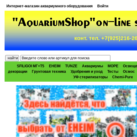
Интернет-магазин аквариумного оборудования
Войти
конт. тел. +7(925)216-
SFILIGOI МГ+Т5
EHEIM
TUNZE
Аквариумы
МОРЕ
Освеще
декорации
Грунтовая техника
Удобрения и уход
Тесты
Осмос
УФ стерилизаторы
Chemi-Pure