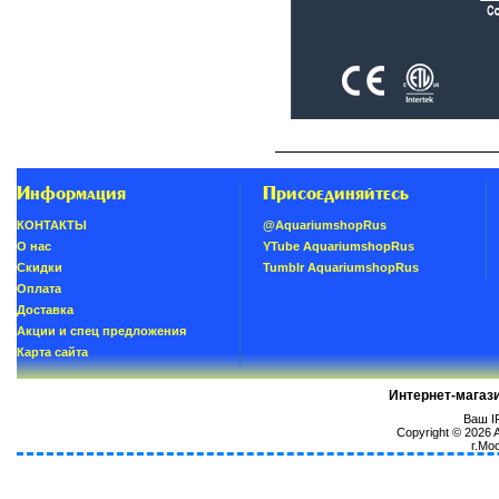
Информация
Присоединяйтесь
КОНТАКТЫ
@AquariumshopRus
О нас
YTube AquariumshopRus
Скидки
Tumblr AquariumshopRus
Oплатa
Доставка
Акции и спец предложения
Карта сайта
Интернет-магаз
Ваш IP
Copyright © 2026
г.Мо