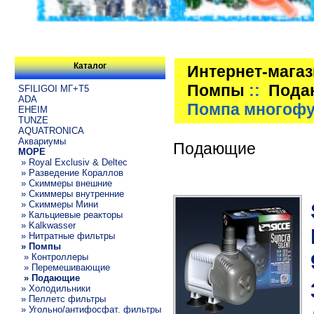
Каталог
Интернет-мага
Помпы
::
Пода
SFILIGOI МГ+Т5
ADA
Помпа многофун
EHEIM
TUNZE
AQUATRONICA
Аквариумы
Подающие
МОРЕ
» Royal Exclusiv & Deltec
» Разведение Кораллов
» Скиммеры внешние
» Скиммеры внутренние
» Скиммеры Мини
» Кальциевые реакторы
» Kalkwasser
» Нитратные фильтры
» Помпы
» Контроллеры
» Перемешивающие
» Подающие
» Холодильники
» Пеллетс фильтры
» Угольно/антифосфат. фильтры