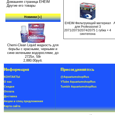
Домашняя страница EHEIM
Другие его товары
Новинки [»]
EHEIM Фильтрующий материал
для Professionel 3
2071/2073/2074/2075 1 губка + 4
синтепона
Chemi-Clean Liquid жидкость для
борьбы с красными, черными и
сине-зелеными водорослями, до
2725л, 59г
2,880.00руб.
Информация
Присоединяйтесь
КОНТАКТЫ
@AquariumshopRus
О нас
YTube AquariumshopRus
Скидки
Tumblr AquariumshopRus
Oплатa
Доставка
Акции и спец предложения
Карта сайта