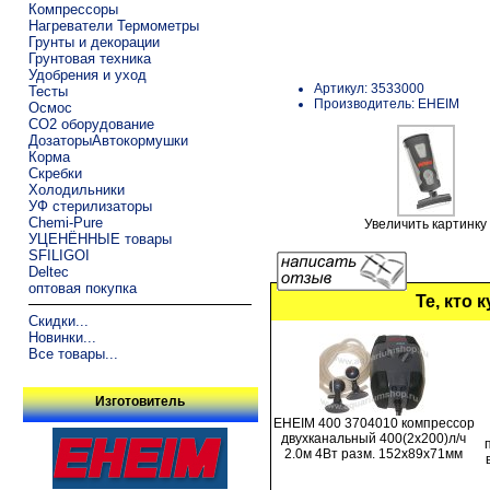
Компрессоры
Нагреватели Термометры
Грунты и декорации
Грунтовая техника
Удобрения и уход
Артикул: 3533000
Тесты
Производитель: EHEIM
Осмос
CO2 оборудование
ДозаторыАвтокормушки
Корма
Скребки
Холодильники
УФ стерилизаторы
Chemi-Pure
Увеличить картинку
УЦЕНЁННЫЕ товары
SFILIGOI
Deltec
оптовая покупка
Те, кто 
Скидки...
Новинки...
Все товары...
Изготовитель
EHEIM 400 3704010 компрессор
двухканальный 400(2x200)л/ч
2.0м 4Вт разм. 152x89x71мм