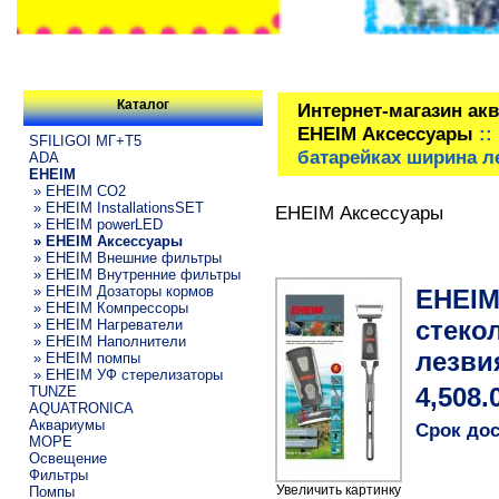
Каталог
Интернет-магазин ак
EHEIM Аксессуары
::
SFILIGOI МГ+Т5
батарейках ширина л
ADA
EHEIM
» EHEIM CO2
» EHEIM InstallationsSET
EHEIM Аксессуары
» EHEIM powerLED
» EHEIM Аксессуары
» EHEIM Внешние фильтры
» EHEIM Внутренние фильтры
» EHEIM Дозаторы кормов
EHEIM
» EHEIM Компрессоры
стеко
» EHEIM Нагреватели
» EHEIM Наполнители
лезви
» EHEIM помпы
» EHEIM УФ стерелизаторы
TUNZE
4,508.
AQUATRONICA
Аквариумы
Срок дос
МОРЕ
Освещение
Фильтры
Увеличить картинку
Помпы