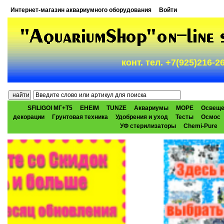
Интернет-магазин аквариумного оборудования
Войти
конт. тел. +7(925)216-
SFILIGOI МГ+Т5
EHEIM
TUNZE
Аквариумы
МОРЕ
Освеще
декорации
Грунтовая техника
Удобрения и уход
Тесты
Осмос
УФ стерилизаторы
Chemi-Pure