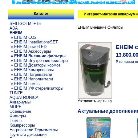
Каталог
Интернет-магазин аквариумн
SFILIGOI МГ+Т5
EHEIM Внешние фильтры
ADA
EHEIM
» EHEIM CO2
» EHEIM InstallationsSET
EHEIM c
» EHEIM powerLED
» EHEIM Аксессуары
13,800.0
» EHEIM Внешние фильтры
» EHEIM Внутренние фильтры
В наличии н
» EHEIM Дозаторы кормов
» EHEIM Компрессоры
» EHEIM Нагреватели
» EHEIM Наполнители
» EHEIM помпы
» EHEIM УФ стерелизаторы
TUNZE
AQUATRONICA
Увеличить картинку
Аквариумы
МОРЕ
Актуальные дополнени
Освещение
Фильтры
Помпы
Компрессоры
Нагреватели Термометры
Грунты и декорации