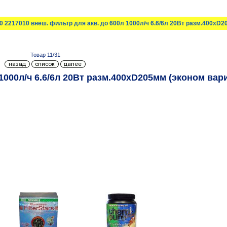
00 2217010 внеш. фильтр для акв. до 600л 1000л/ч 6.6/6л 20Вт разм.400хD
Товар 11/31
 1000л/ч 6.6/6л 20Вт разм.400хD205мм (эконом вар