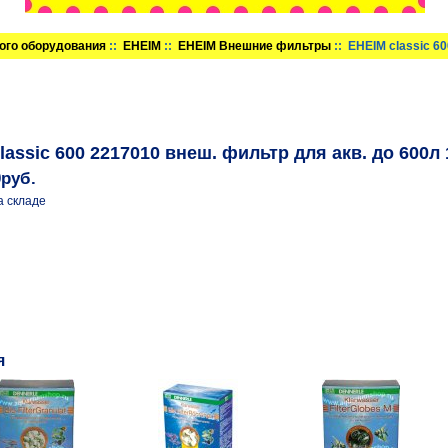
ого оборудования
::
EHEIM
::
EHEIM Внешние фильтры
:: EHEIM classic 6
lassic 600 2217010 внеш. фильтр для акв. до 600л
0руб.
а складе
я