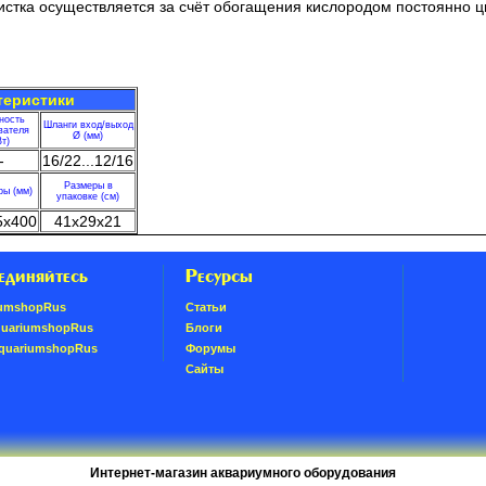
истка осуществляется за счёт обогащения кислородом постоянно 
теристики
ность
Шланги вход/выход
вателя
Ø (мм)
Вт)
-
16/22...12/16
Размеры в
ры (мм)
упаковке (см)
5x400
41x29x21
единяйтесь
Ресурсы
umshopRus
Статьи
quariumshopRus
Блоги
AquariumshopRus
Форумы
Сайты
Интернет-магазин аквариумного оборудования