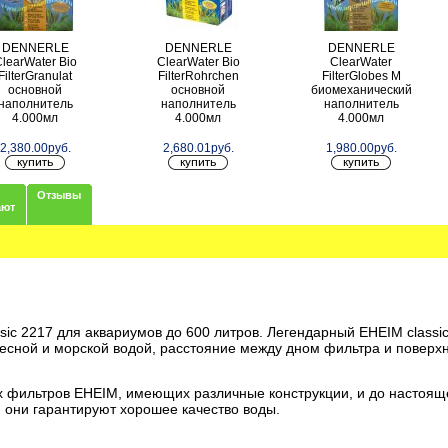
DENNERLE
DENNERLE
DENNERLE
learWater Bio
ClearWater Bio
ClearWater
FilterGranulat
FilterRohrchen
FilterGlobes M
основной
основной
биомеханический
наполнитель
наполнитель
наполнитель
4.000мл
4.000мл
4.000мл
2,380.00руб.
2,680.01руб.
1,980.00руб.
Отзывы
ают
sic 2217 для аквариумов до 600 литров. Легендарный EHEIM clas
есной и морской водой, расстояние между дном фильтра и поверхн
х фильтров EHEIM, имеющих различные конструкции, и до настоя
 они гарантируют хорошее качество воды.