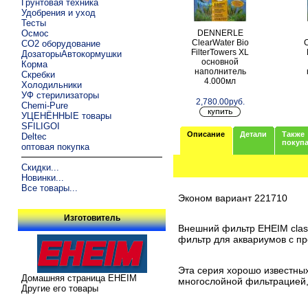
Грунтовая техника
Удобрения и уход
Тесты
DENNERLE
Осмос
ClearWater Bio
C
CO2 оборудование
FilterTowers XL
ДозаторыАвтокормушки
основной
Корма
наполнитель
Скребки
4.000мл
Холодильники
УФ стерилизаторы
2,780.00руб.
Chemi-Pure
УЦЕНЁННЫЕ товары
SFILIGOI
Описание
Детали
Также
Deltec
покуп
оптовая покупка
Скидки...
Новинки...
Все товары...
Эконом вариант 221710
Изготовитель
Внешний фильтр EHEIM clas
фильтр для аквариумов с пр
Эта серия хорошо известны
Домашняя страница EHEIM
многослойной фильтрацией,
Другие его товары