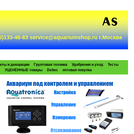
985)133-46-83 service@aquariumshop.ru г.Москва
нты и декорации
Грунтовая техника
Удобрения и уход
Тесты
e
УЦЕНЁННЫЕ товары
Deltec
оптовая покупка