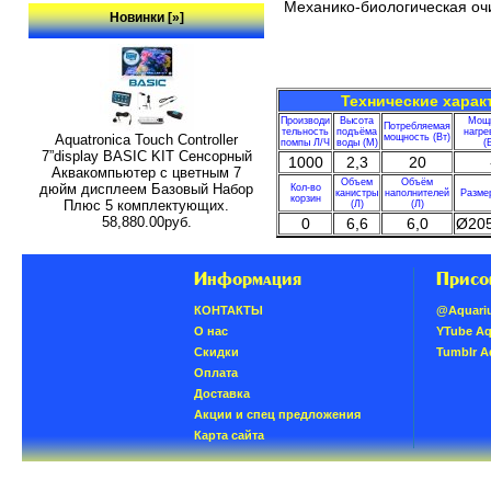
Механико-биологическая оч
Новинки [»]
Технические харак
Производи
Высота
Мощ
Потребляемая
тельность
подъёма
нагре
Aquatronica Touch Controller
мощность (Вт)
помпы Л/Ч
воды (М)
(
7”display BASIC KIT Сенсорный
1000
2,3
20
Аквакомпьютер с цветным 7
Объем
Объём
дюйм дисплеем Базовый Набор
Кол-во
канистры
наполнителей
Разме
корзин
Плюс 5 комплектующих.
(Л)
(Л)
58,880.00руб.
0
6,6
6,0
Ø20
Информация
Присо
КОНТАКТЫ
@Aquari
О нас
YTube A
Скидки
Tumblr 
Oплатa
Доставка
Акции и спец предложения
Карта сайта