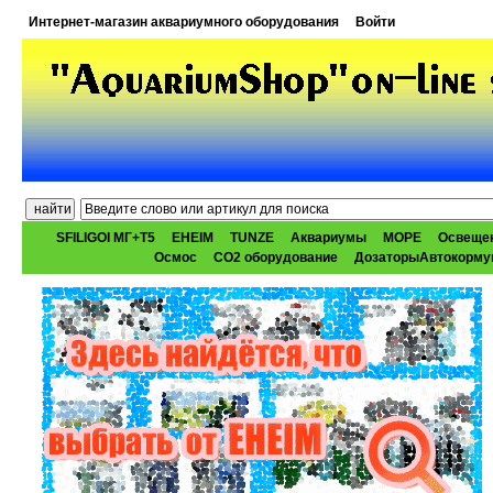
Интернет-магазин аквариумного оборудования
Войти
SFILIGOI МГ+Т5
EHEIM
TUNZE
Аквариумы
МОРЕ
Освеще
Осмос
CO2 оборудование
ДозаторыАвтокорму