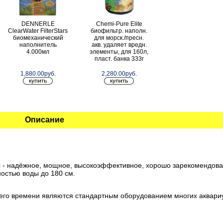
DENNERLE
Chemi-Pure Elite
ClearWater FilterStars
биофильтр. наполн.
биомеханический
для морск./пресн.
наполнитель
акв. удаляет вредн.
4.000мл
элементы, для 160л,
пласт. банка 333г
1,880.00руб.
2,280.00руб.
Описание
sic - надёжное, мощное, высокоэффективное, хорошо зарекомендо
остью воды до 180 см.
щего времени являются стандартным оборудованием многих аквари