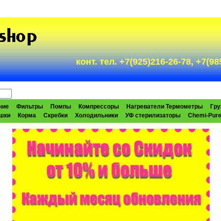
конт. тел. +7(925)216-26-78, +7(
ние
Фильтры
Помпы
Компрессоры
Нагреватели Термометры
Гру
шки
Корма
Скребки
Холодильники
УФ стерилизаторы
Chemi-Pur