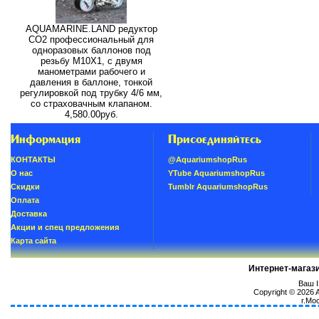
AQUAMARINE.LAND редуктор
СО2 профессиональный для
одноразовых баллонов под
резьбу M10X1, с двумя
манометрами рабочего и
давления в баллоне, тонкой
регулировкой под трубку 4/6 мм,
со страховачным клапаном.
4,580.00руб.
Информация
Присоединяйтесь
КОНТАКТЫ
@AquariumshopRus
О нас
YTube AquariumshopRus
Скидки
Tumblr AquariumshopRus
Oплатa
Доставка
Акции и спец предложения
Карта сайта
Интернет-магаз
Ваш I
Copyright © 2026
г.Мо