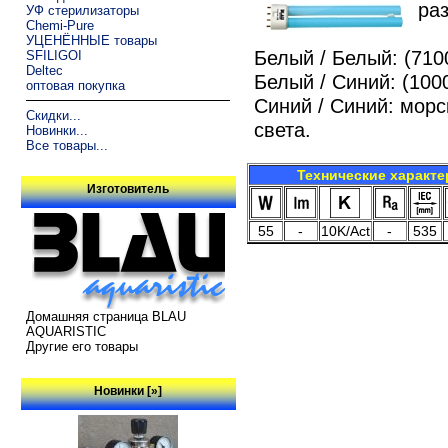
ра
УФ стерилизаторы
Chemi-Pure
УЦЕНЁННЫЕ товары
Белый / Белый: (710
SFILIGOI
Deltec
Белый / Синий: (100
оптовая покупка
Синий / Синий: мор
Скидки...
света.
Новинки...
Все товары...
Технические характе
Изготовитель
55
-
10K/Act
-
535
Домашняя страница BLAU
AQUARISTIC
Другие его товары
Новинки [»]