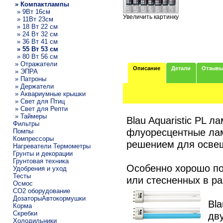
» Компактлампы
» 9Вт 16см
Увеличить картинку
» 11Вт 23см
» 18 Вт 22 см
» 24 Вт 32 см
» 36 Вт 41 см
» 55 Вт 53 см
» 80 Вт 56 см
» Отражатели
Описание
Детали
Отзыв
» ЭПРА
» Патроны
» Держатели
» Аквариумные крышки
» Свет для Птиц
» Свет для Репти
» Таймеры
Blau Aquaristic PL 
Фильтры
флуоресцентные ла
Помпы
Компрессоры
решением для осве
Нагреватели Термометры
Грунты и декорации
Грунтовая техника
Особенно хорошо по
Удобрения и уход
Тесты
или стесненных в р
Осмос
CO2 оборудование
ДозаторыАвтокормушки
Bla
Корма
Скребки
дв
Холодильники