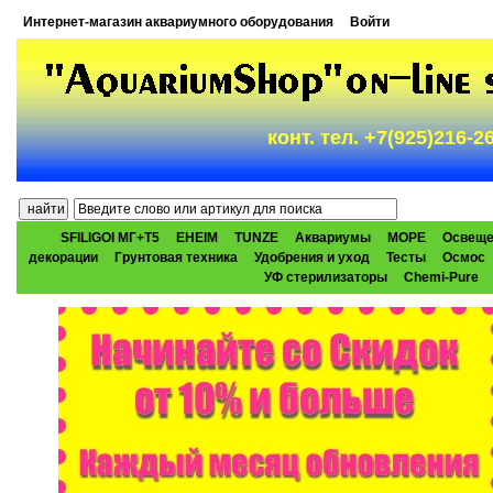
Интернет-магазин аквариумного оборудования
Войти
конт. тел. +7(925)216-
SFILIGOI МГ+Т5
EHEIM
TUNZE
Аквариумы
МОРЕ
Освеще
декорации
Грунтовая техника
Удобрения и уход
Тесты
Осмос
УФ стерилизаторы
Chemi-Pure