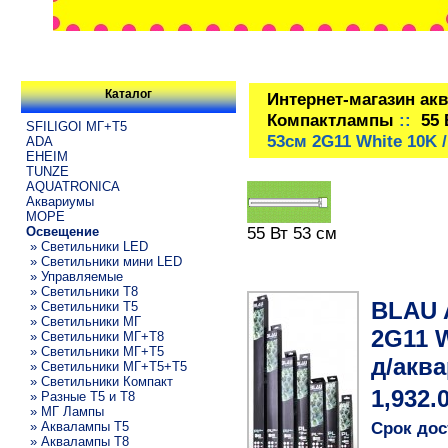
Каталог
Интернет-магазин ак
Компактлампы
::
55 
SFILIGOI МГ+Т5
53см 2G11 White 10K 
ADA
EHEIM
TUNZE
AQUATRONICA
Аквариумы
МОРЕ
55 Вт 53 см
Освещение
» Светильники LED
» Светильники мини LED
» Управляемые
» Светильники T8
BLAU 
» Светильники T5
» Светильники МГ
2G11 W
» Светильники МГ+T8
» Светильники МГ+T5
д/акв
» Светильники МГ+T5+T5
» Светильники Компакт
1,932.
» Разные T5 и T8
» МГ Лампы
Срок дос
» Аквалампы T5
» Аквалампы T8