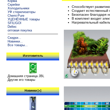
Корма
Скребки
Способствует развитию
Холодильники
Создает естественный п
УФ стерилизаторы
Безопасен благодаря н
Chemi-Pure
В комплект входят эле
УЦЕНЁННЫЕ товары
Нагревательный кабель
SFILIGOI
Deltec
оптовая покупка
Скидки...
Новинки...
Все товары...
Изготовитель
Домашняя страница JBL
Другие его товары
Новинки [»]