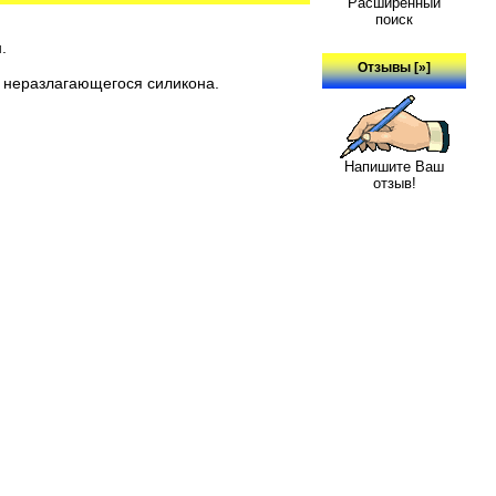
Расширенный
поиск
.
Отзывы [»]
з неразлагающегося силикона.
Напишите Ваш
отзыв!