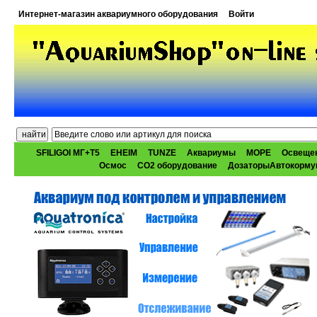
Интернет-магазин аквариумного оборудования
Войти
SFILIGOI МГ+Т5
EHEIM
TUNZE
Аквариумы
МОРЕ
Освеще
Осмос
CO2 оборудование
ДозаторыАвтокорму