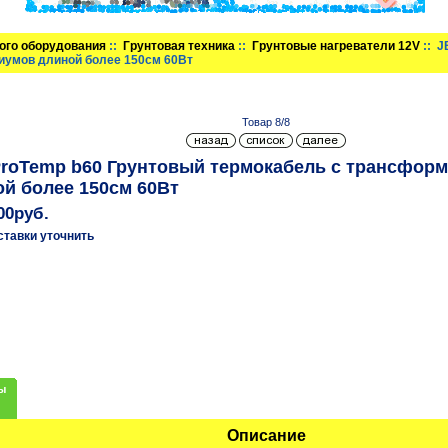
ого оборудования
::
Грунтовая техника
::
Грунтовые нагреватели 12V
:: J
иумов длиной более 150см 60Вт
Товар 8/8
ProTemp b60 Грунтовый термокабель с трансфор
й более 150см 60Вт
00руб.
ставки уточнить
ы
Описание