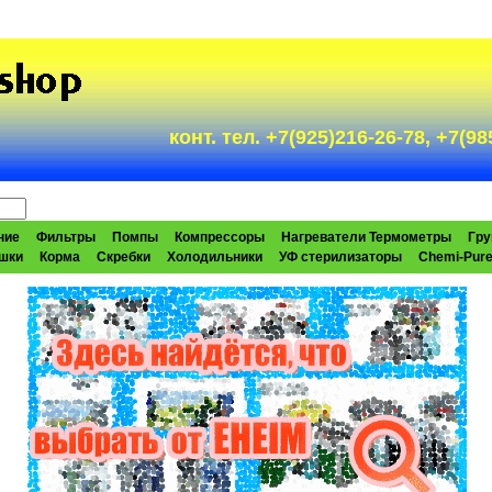
конт. тел. +7(925)216-26-78, +7(
ние
Фильтры
Помпы
Компрессоры
Нагреватели Термометры
Гру
шки
Корма
Скребки
Холодильники
УФ стерилизаторы
Chemi-Pur