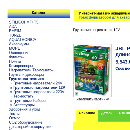
Каталог
Интернет-магазин аквариумн
трансформатором для аквар
SFILIGOI МГ+Т5
ADA
Грунтовые нагреватели 12V
EHEIM
TUNZE
AQUATRONICA
Аквариумы
JBL 
МОРЕ
Освещение
длино
Фильтры
Помпы
5,543.
Компрессоры
Срок до
Нагреватели Термометры
Грунты и декорации
Грунтовая техника
» Грунтовые нагреватели 24V
» Грунтовые нагреватели 12V
» Грунтовые нагреватели 220V
» Термостаты
Увеличить картинку
» Грунтовые Наборы
» Аксессуары
Удобрения и уход
Описание
Детали
Отзыв
Тесты
Осмос
CO2 оборудование
ДозаторыАвтокормушки