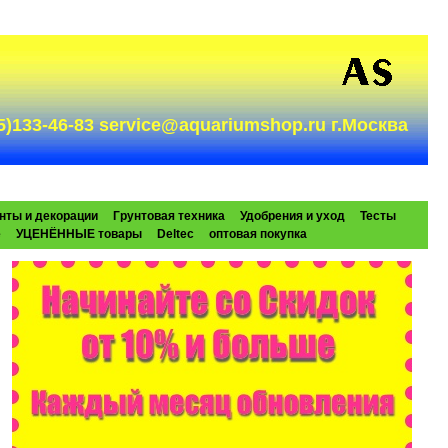
985)133-46-83 service@aquariumshop.ru г.Москва
нты и декорации
Грунтовая техника
Удобрения и уход
Тесты
e
УЦЕНЁННЫЕ товары
Deltec
оптовая покупка