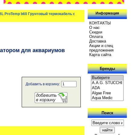
Информация
BL ProTemp b60 Грунтовый термокабель с
КОНТАКТЫ
О нас
Скидки
Oплатa
Доставка
Акции и спец
матором для аквариумов
предложения
Карта сайта
Бренды
Добавить в корзину:
Поиск