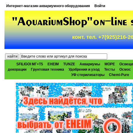
Интернет-магазин аквариумного оборудования
Войти
конт. тел. +7(925)216-
SFILIGOI МГ+Т5
EHEIM
TUNZE
Аквариумы
МОРЕ
Освеще
декорации
Грунтовая техника
Удобрения и уход
Тесты
Осмос
УФ стерилизаторы
Chemi-Pure