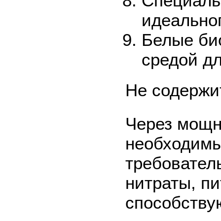
Специаль
идеальног
Белые би
средой д
Не содержи
Через мощн
необходимы
требовател
нитраты, п
способству