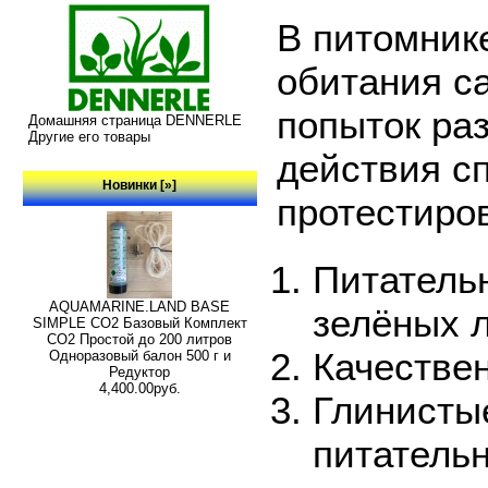
В питомник
обитания с
попыток ра
Домашняя страница DENNERLE
Другие его товары
действия с
Новинки [»]
протестиро
Питатель
AQUAMARINE.LAND BASE
зелёных 
SIMPLE СО2 Базовый Комплект
СО2 Простой до 200 литров
Качестве
Одноразовый балон 500 г и
Редуктор
4,400.00руб.
Глинисты
питательн