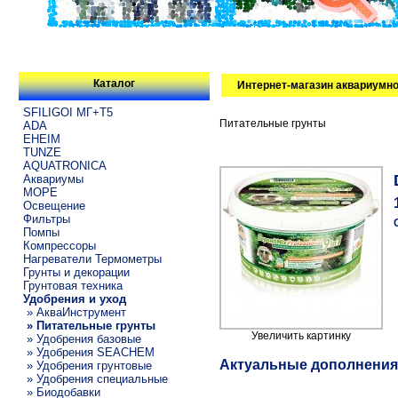
Каталог
Интернет-магазин аквариумно
SFILIGOI МГ+Т5
Питательные грунты
ADA
EHEIM
TUNZE
AQUATRONICA
Аквариумы
МОРЕ
Освещение
Фильтры
Помпы
Компрессоры
Нагреватели Термометры
Грунты и декорации
Грунтовая техника
Удобрения и уход
» АкваИнструмент
» Питательные грунты
Увеличить картинку
» Удобрения базовые
» Удобрения SEACHEM
Актуальные дополнения
» Удобрения грунтовые
» Удобрения специальные
» Биодобавки