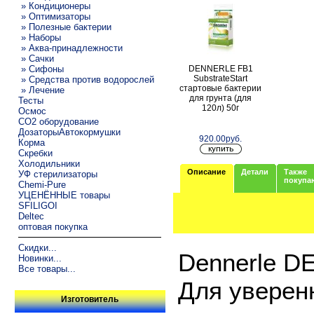
» Кондиционеры
» Оптимизаторы
» Полезные бактерии
» Наборы
» Аква-принадлежности
» Сачки
DENNERLE FB1
» Сифоны
SubstrateStart
» Средства против водорослей
стартовые бактерии
» Лечение
для грунта (для
Тесты
120л) 50г
Осмос
CO2 оборудование
ДозаторыАвтокормушки
920.00руб.
Корма
Скребки
Холодильники
Описание
Детали
Также
УФ стерилизаторы
покупа
Chemi-Pure
УЦЕНЁННЫЕ товары
SFILIGOI
Deltec
оптовая покупка
Скидки...
Dennerle 
Новинки...
Все товары...
Для уверен
Изготовитель