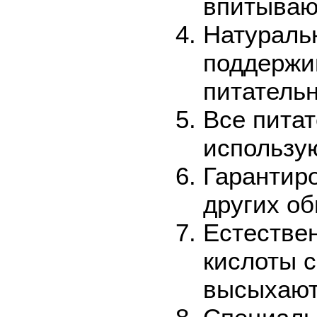
впитывают
Натуральн
поддержив
питатель
Все питат
использу
Гарантиро
других о
Естестве
кислоты 
высыхают