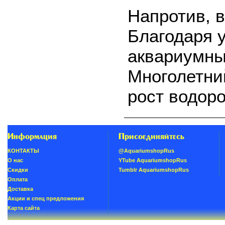
Напротив, 
Благодаря 
аквариумные
Многолетни
рост водор
Информация
Присоединяйтесь
КОНТАКТЫ
@AquariumshopRus
О нас
YTube AquariumshopRus
Скидки
Tumblr AquariumshopRus
Oплатa
Доставка
Акции и спец предложения
Карта сайта