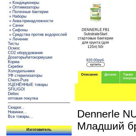
» Кондиционеры
» Оптимизаторы
» Полезные бактерии
» Наборы
» Аква-принадлежности
» Сачки
DENNERLE FB1
» Сифоны
SubstrateStart
» Средства против водорослей
стартовые бактерии
» Лечение
для грунта (для
Тесты
120л) 50г
Осмос
CO2 оборудование
ДозаторыАвтокормушки
920.00руб.
Корма
Скребки
Холодильники
Описание
Детали
Также
УФ стерилизаторы
покупа
Chemi-Pure
УЦЕНЁННЫЕ товары
SFILIGOI
Deltec
оптовая покупка
Скидки...
Dennerle N
Новинки...
Все товары...
Младший бр
Изготовитель