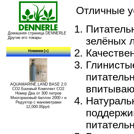
Отличные у
Питатель
Домашняя страница DENNERLE
зелёных 
Другие его товары
Качестве
Новинки [»]
Глинисты
питательн
AQUAMARINE.LAND BASE 2.0
впитывают
СО2 Базовый Комплект СО2
Номер Два от 300 литров
Натуральн
Многоразовый баллон 2000 г и
Редуктор с манометрами
12,000.00руб.
поддержив
питатель