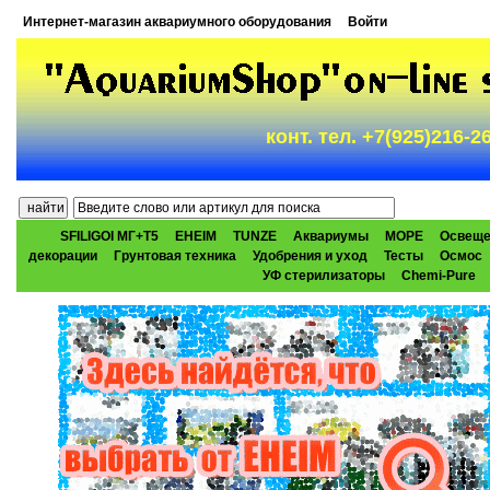
Интернет-магазин аквариумного оборудования
Войти
конт. тел. +7(925)216-
SFILIGOI МГ+Т5
EHEIM
TUNZE
Аквариумы
МОРЕ
Освеще
декорации
Грунтовая техника
Удобрения и уход
Тесты
Осмос
УФ стерилизаторы
Chemi-Pure