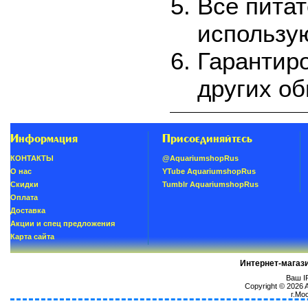
Все питат
использу
Гарантиро
других о
Информация
Присоединяйтесь
КОНТАКТЫ
@AquariumshopRus
О нас
YTube AquariumshopRus
Скидки
Tumblr AquariumshopRus
Oплатa
Доставка
Акции и спец предложения
Карта сайта
Интернет-магаз
Ваш IP
Copyright © 2026
г.Мо