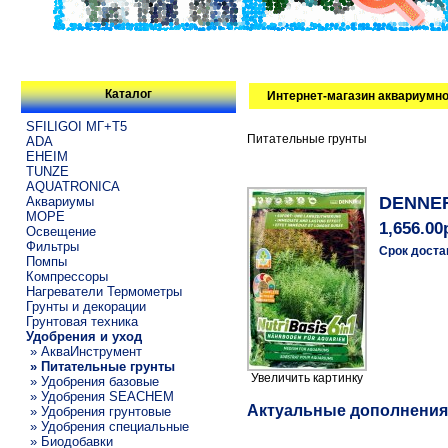
Каталог
Интернет-магазин аквариумно
SFILIGOI МГ+Т5
Питательные грунты
ADA
EHEIM
TUNZE
AQUATRONICA
DENNERL
Аквариумы
МОРЕ
1,656.00
Освещение
Фильтры
Срок доста
Помпы
Компрессоры
Нагреватели Термометры
Грунты и декорации
Грунтовая техника
Удобрения и уход
» АкваИнструмент
» Питательные грунты
Увеличить картинку
» Удобрения базовые
» Удобрения SEACHEM
Актуальные дополнения
» Удобрения грунтовые
» Удобрения специальные
» Биодобавки